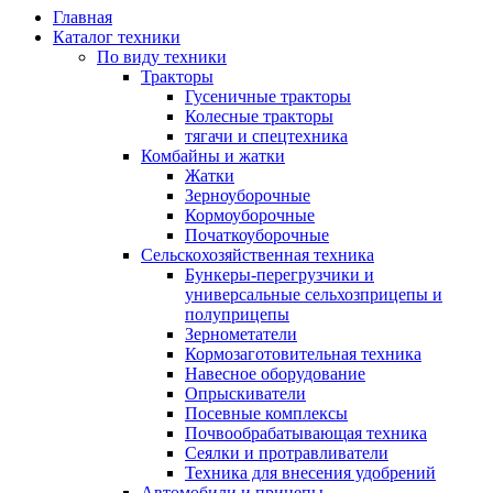
Главная
Каталог техники
По виду техники
Тракторы
Гусеничные тракторы
Колесные тракторы
тягачи и спецтехника
Комбайны и жатки
Жатки
Зерноуборочные
Кормоуборочные
Початкоуборочные
Сельскохозяйственная техника
Бункеры-перегрузчики и
универсальные сельхозприцепы и
полуприцепы
Зернометатели
Кормозаготовительная техника
Навесное оборудование
Опрыскиватели
Посевные комплексы
Почвообрабатывающая техника
Сеялки и протравливатели
Техника для внесения удобрений
Автомобили и прицепы