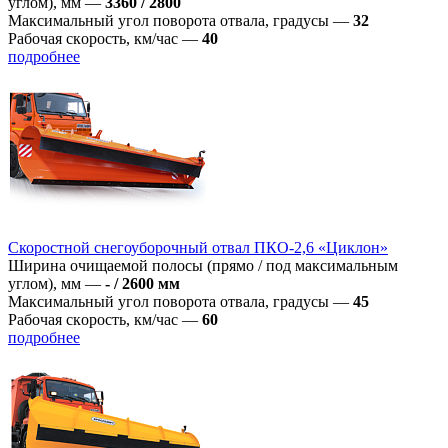
углом), мм
—
3360 / 2800
Максимальный угол поворота отвала, градусы
—
32
Рабoчая скoрoсть, км/час
—
40
подробнее
Скоростной снегоуборочный отвал ПКО-2,6 «Циклон»
Ширина очищаемой полосы (прямо / под максимальным
углом), мм
—
- / 2600 мм
Максимальный угол поворота отвала, градусы
—
45
Рабoчая скoрoсть, км/час
—
60
подробнее