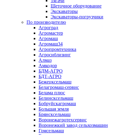
Тягачи
Щеточное оборудование
Экскаваторы
Экскаваторы-погрузчики
По производителю
Агроград
Агромастер
Агромаш
Агромаш34
Агропромтехника
Агросиблизинг
Алмаз
Амкодор
БДМ-АГРО
БДТ-АГРО
Бежецксельмаш
Белагромаш-сервис
Белама плюс
Белинсксельмаш
Бобруйскагромаш
Большая земля
Брянсксельмаш
Воронежагротехсервис
Воронежкий завод сельхозмашин
Гомсельмаш