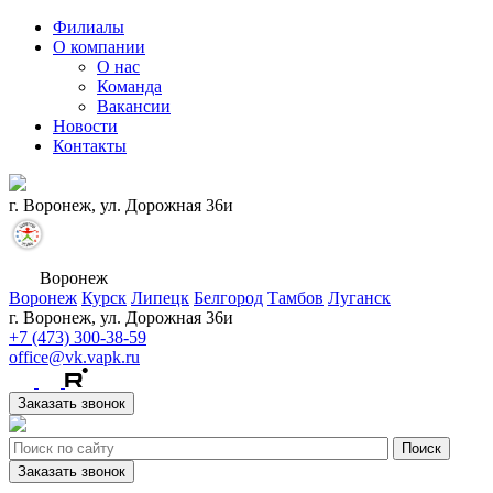
Филиалы
О компании
О нас
Команда
Вакансии
Новости
Контакты
г. Воронеж, ул. Дорожная 36и
Воронеж
Воронеж
Курск
Липецк
Белгород
Тамбов
Луганск
г. Воронеж, ул. Дорожная 36и
+7 (473) 300-38-59
office@vk.vapk.ru
Заказать звонок
Заказать звонок