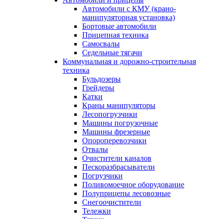
Автомобили с КМУ (крано-
манипуляторная установка)
Бортовые автомобили
Прицепная техника
Самосвалы
Седельные тягачи
Коммунальная и дорожно-строительная
техника
Бульдозеры
Грейдеры
Катки
Краны манипуляторы
Лесопогрузчики
Машины погрузочные
Машины фрезерные
Опороперевозчики
Отвалы
Очистители каналов
Пескоразбрасыватели
Погрузчики
Поливомоечное оборудование
Полуприцепы лесовозные
Снегоочистители
Тележки