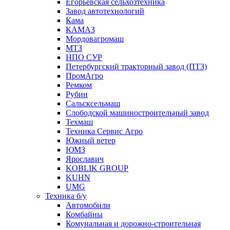
Егорьевская сельхозтехника
Завод автотехнологий
Кама
КАМАЗ
Мордовагромаш
МТЗ
НПО СУР
Петербургский тракторный завод (ПТЗ)
ПромАгро
Ремком
Рубин
Сальскcельмаш
Слободской машиностроительный завод
Техмаш
Техника Сервис Агро
Южный ветер
ЮМЗ
Ярославич
KOBLIK GROUP
KUHN
UMG
Техника б/у
Автомобили
Комбайны
Комунальная и дорожно-строительная