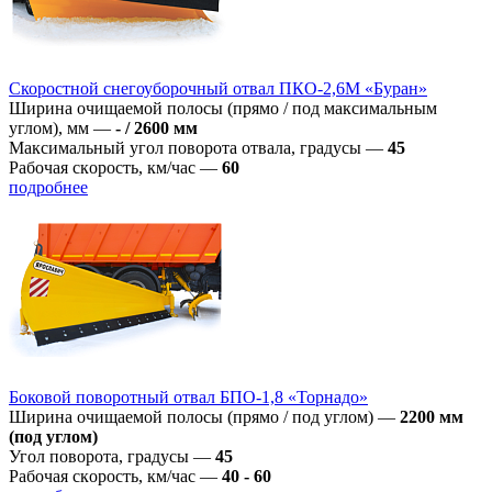
Скоростной снегоуборочный отвал ПКО-2,6М «Буран»
Ширина очищаемой полосы (прямо / под максимальным
углом), мм
—
- / 2600 мм
Максимальный угол поворота отвала, градусы
—
45
Рабoчая скoрoсть, км/час
—
60
подробнее
Боковой поворотный отвал БПО-1,8 «Торнадо»
Ширина очищаемой полосы (прямо / под углом)
—
2200 мм
(под углом)
Угол поворотa, градусы
—
45
Рабoчая скoрoсть, км/час
—
40 - 60