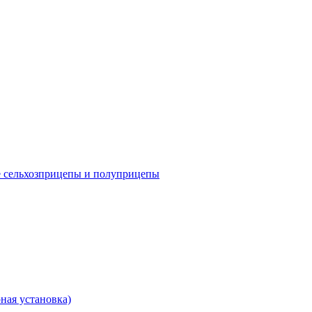
е сельхозприцепы и полуприцепы
ная установка)