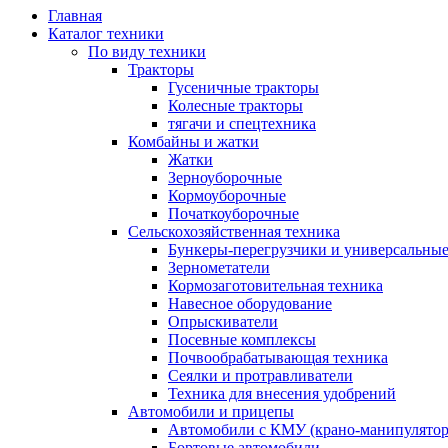
Главная
Каталог техники
По виду техники
Тракторы
Гусеничные тракторы
Колесные тракторы
тягачи и спецтехника
Комбайны и жатки
Жатки
Зерноуборочные
Кормоуборочные
Початкоуборочные
Сельскохозяйственная техника
Бункеры-перегрузчики и универсальны
Зернометатели
Кормозаготовительная техника
Навесное оборудование
Опрыскиватели
Посевные комплексы
Почвообрабатывающая техника
Сеялки и протравливатели
Техника для внесения удобрений
Автомобили и прицепы
Автомобили с КМУ (крано-манипулятор
Бортовые автомобили