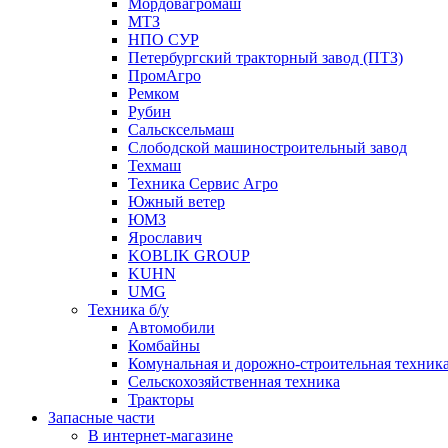
Мордовагромаш
МТЗ
НПО СУР
Петербургский тракторный завод (ПТЗ)
ПромАгро
Ремком
Рубин
Сальскcельмаш
Слободской машиностроительный завод
Техмаш
Техника Сервис Агро
Южный ветер
ЮМЗ
Ярославич
KOBLIK GROUP
KUHN
UMG
Техника б/у
Автомобили
Комбайны
Комунальная и дорожно-строительная техник
Сельскохозяйственная техника
Тракторы
Запасные части
В интернет-магазине