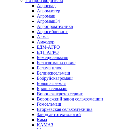
По производителю
Агроград
Агромастер
Агромаш
Агромаш34
Агропромтехника
Агросиблизинг
Алмаз
Амкодор
БДМ-АГРО
БДТ-АГРО
Бежецксельмаш
Белагромаш-сервис
Белама плюс
Белинсксельмаш
Бобруйскагромаш
Большая земля
Брянсксельмаш
Воронежагротехсервис
Воронежкий завод сельхозмашин
Гомсельмаш
Егорьевская сельхозтехника
Завод автотехнологий
Кама
КАМАЗ