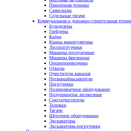
Прицепная техника
Самосвалы
Седельные тягачи
Коммунальная и дорожно-строительная техни
Бульдозеры
Грейдеры
Катки
Краны манипуляторы
Лесопогрузчики
Машины погрузочные
Машины фрезерные
Опороперевозчики
Отвалы
Очистители каналов
Пескоразбрасыватели
Погрузчики
Поливомоечное оборудование
Полуприцепы лесовозные
Снегоочистители
Тележки
Тягачи
Щеточное оборудование
Экскаваторы
Экскаваторы-погрузчики