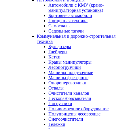
Автомобили с КМУ (крано-
манипуляторная установка)
Бортовые автомобили
Прицепная техника
Самосвалы
Седельные тягачи
Коммунальная и дорожно-строительная
техника
Бульдозеры
Грейдеры
Катки
Краны манипуляторы
Лесопогрузчики
Машины погрузочные
Машины фрезерные
Опороперевозчики
Отвалы
Очистители каналов
Пескоразбрасыватели
Погрузчики
Поливомоечное оборудование
Полуприцепы лесовозные
Снегоочистители
Тележки