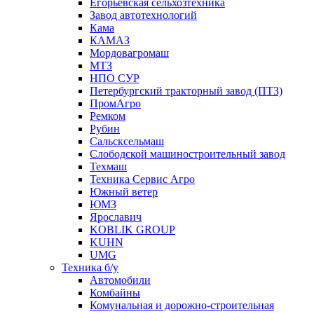
Егорьевская сельхозтехника
Завод автотехнологий
Кама
КАМАЗ
Мордовагромаш
МТЗ
НПО СУР
Петербургский тракторный завод (ПТЗ)
ПромАгро
Ремком
Рубин
Сальскcельмаш
Слободской машиностроительный завод
Техмаш
Техника Сервис Агро
Южный ветер
ЮМЗ
Ярославич
KOBLIK GROUP
KUHN
UMG
Техника б/у
Автомобили
Комбайны
Комунальная и дорожно-строительная