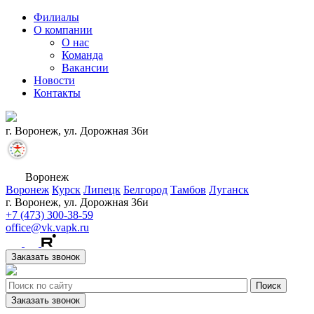
Филиалы
О компании
О нас
Команда
Вакансии
Новости
Контакты
г. Воронеж, ул. Дорожная 36и
Воронеж
Воронеж
Курск
Липецк
Белгород
Тамбов
Луганск
г. Воронеж, ул. Дорожная 36и
+7 (473) 300-38-59
office@vk.vapk.ru
Заказать звонок
Заказать звонок