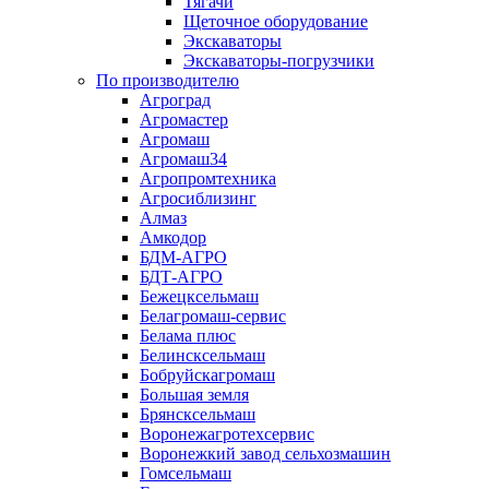
Тягачи
Щеточное оборудование
Экскаваторы
Экскаваторы-погрузчики
По производителю
Агроград
Агромастер
Агромаш
Агромаш34
Агропромтехника
Агросиблизинг
Алмаз
Амкодор
БДМ-АГРО
БДТ-АГРО
Бежецксельмаш
Белагромаш-сервис
Белама плюс
Белинсксельмаш
Бобруйскагромаш
Большая земля
Брянсксельмаш
Воронежагротехсервис
Воронежкий завод сельхозмашин
Гомсельмаш