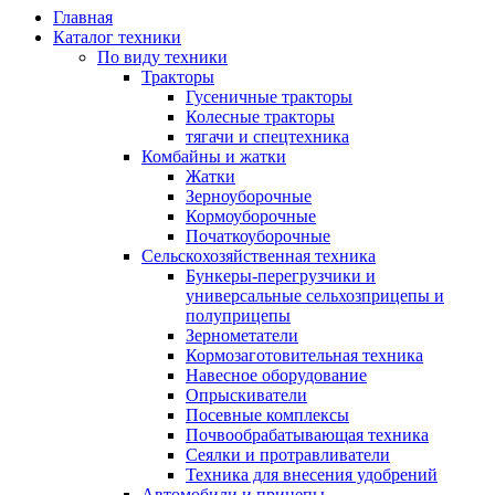
Главная
Каталог техники
По виду техники
Тракторы
Гусеничные тракторы
Колесные тракторы
тягачи и спецтехника
Комбайны и жатки
Жатки
Зерноуборочные
Кормоуборочные
Початкоуборочные
Сельскохозяйственная техника
Бункеры-перегрузчики и
универсальные сельхозприцепы и
полуприцепы
Зернометатели
Кормозаготовительная техника
Навесное оборудование
Опрыскиватели
Посевные комплексы
Почвообрабатывающая техника
Сеялки и протравливатели
Техника для внесения удобрений
Автомобили и прицепы