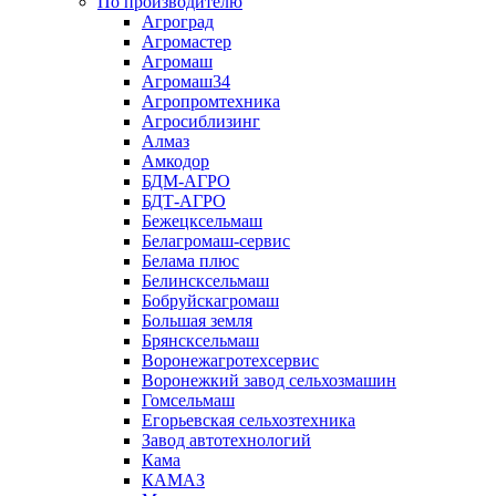
По производителю
Агроград
Агромастер
Агромаш
Агромаш34
Агропромтехника
Агросиблизинг
Алмаз
Амкодор
БДМ-АГРО
БДТ-АГРО
Бежецксельмаш
Белагромаш-сервис
Белама плюс
Белинсксельмаш
Бобруйскагромаш
Большая земля
Брянсксельмаш
Воронежагротехсервис
Воронежкий завод сельхозмашин
Гомсельмаш
Егорьевская сельхозтехника
Завод автотехнологий
Кама
КАМАЗ