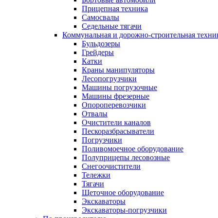
Прицепная техника
Самосвалы
Седельные тягачи
Коммунальная и дорожно-строительная техни
Бульдозеры
Грейдеры
Катки
Краны манипуляторы
Лесопогрузчики
Машины погрузочные
Машины фрезерные
Опороперевозчики
Отвалы
Очистители каналов
Пескоразбрасыватели
Погрузчики
Поливомоечное оборудование
Полуприцепы лесовозные
Снегоочистители
Тележки
Тягачи
Щеточное оборудование
Экскаваторы
Экскаваторы-погрузчики