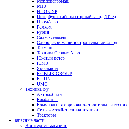
Мордовагромаш
МТЗ
НПО СУР
Петербургский тракторный завод (ПТЗ)
ПромАгро
Ремком
Рубин
Сальскcельмаш
Слободской машиностроительный завод
Техмаш
Техника Сервис Агро
Южный ветер
ЮМЗ
Ярославич
KOBLIK GROUP
KUHN
UMG
Техника б/у
Автомобили
Комбайны
Комунальная и дорожно-строительная техник
Сельскохозяйственная техника
Тракторы
Запасные части
В интернет-магазине