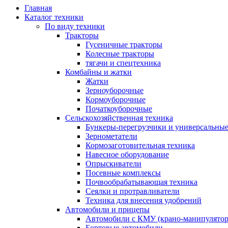
Главная
Каталог техники
По виду техники
Тракторы
Гусеничные тракторы
Колесные тракторы
тягачи и спецтехника
Комбайны и жатки
Жатки
Зерноуборочные
Кормоуборочные
Початкоуборочные
Сельскохозяйственная техника
Бункеры-перегрузчики и универсальны
Зернометатели
Кормозаготовительная техника
Навесное оборудование
Опрыскиватели
Посевные комплексы
Почвообрабатывающая техника
Сеялки и протравливатели
Техника для внесения удобрений
Автомобили и прицепы
Автомобили с КМУ (крано-манипулятор
Бортовые автомобили