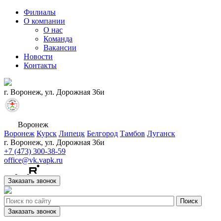
Филиалы
О компании
О нас
Команда
Вакансии
Новости
Контакты
г. Воронеж, ул. Дорожная 36и
Воронеж
Воронеж
Курск
Липецк
Белгород
Тамбов
Луганск
г. Воронеж, ул. Дорожная 36и
+7 (473) 300-38-59
office@vk.vapk.ru
Заказать звонок
Заказать звонок