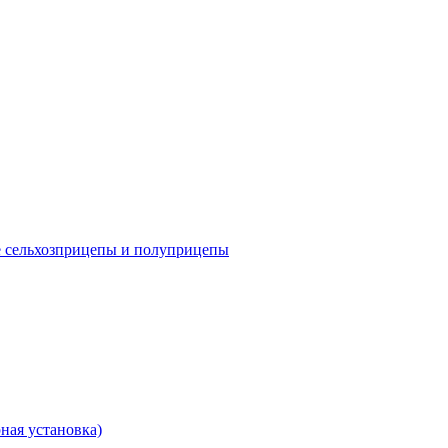
е сельхозприцепы и полуприцепы
ная установка)