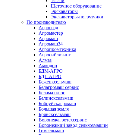
Тягачи
Щеточное оборудование
Экскаваторы
Экскаваторы-погрузчики
По производителю
Агроград
Агромастер
Агромаш
Агромаш34
Агропромтехника
Агросиблизинг
Алмаз
Амкодор
БДМ-АГРО
БДТ-АГРО
Бежецксельмаш
Белагромаш-сервис
Белама плюс
Белинсксельмаш
Бобруйскагромаш
Большая земля
Брянсксельмаш
Воронежагротехсервис
Воронежкий завод сельхозмашин
Гомсельмаш