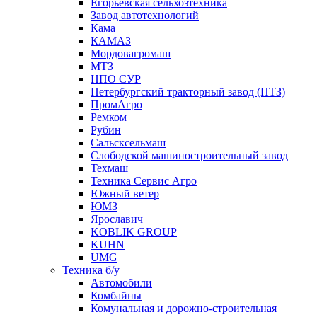
Егорьевская сельхозтехника
Завод автотехнологий
Кама
КАМАЗ
Мордовагромаш
МТЗ
НПО СУР
Петербургский тракторный завод (ПТЗ)
ПромАгро
Ремком
Рубин
Сальскcельмаш
Слободской машиностроительный завод
Техмаш
Техника Сервис Агро
Южный ветер
ЮМЗ
Ярославич
KOBLIK GROUP
KUHN
UMG
Техника б/у
Автомобили
Комбайны
Комунальная и дорожно-строительная