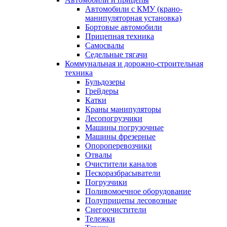
Автомобили с КМУ (крано-
манипуляторная установка)
Бортовые автомобили
Прицепная техника
Самосвалы
Седельные тягачи
Коммунальная и дорожно-строительная
техника
Бульдозеры
Грейдеры
Катки
Краны манипуляторы
Лесопогрузчики
Машины погрузочные
Машины фрезерные
Опороперевозчики
Отвалы
Очистители каналов
Пескоразбрасыватели
Погрузчики
Поливомоечное оборудование
Полуприцепы лесовозные
Снегоочистители
Тележки