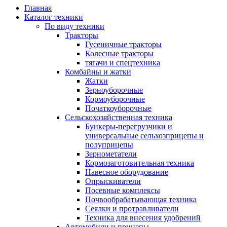
Главная
Каталог техники
По виду техники
Тракторы
Гусеничные тракторы
Колесные тракторы
тягачи и спецтехника
Комбайны и жатки
Жатки
Зерноуборочные
Кормоуборочные
Початкоуборочные
Сельскохозяйственная техника
Бункеры-перегрузчики и
универсальные сельхозприцепы и
полуприцепы
Зернометатели
Кормозаготовительная техника
Навесное оборудование
Опрыскиватели
Посевные комплексы
Почвообрабатывающая техника
Сеялки и протравливатели
Техника для внесения удобрений
Автомобили и прицепы