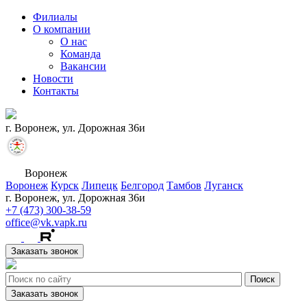
Филиалы
О компании
О нас
Команда
Вакансии
Новости
Контакты
г. Воронеж, ул. Дорожная 36и
Воронеж
Воронеж
Курск
Липецк
Белгород
Тамбов
Луганск
г. Воронеж, ул. Дорожная 36и
+7 (473) 300-38-59
office@vk.vapk.ru
Заказать звонок
Заказать звонок