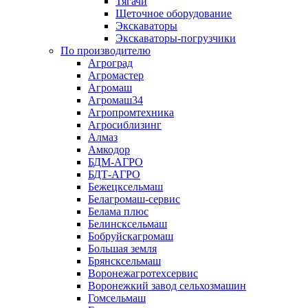
Тягачи
Щеточное оборудование
Экскаваторы
Экскаваторы-погрузчики
По производителю
Агроград
Агромастер
Агромаш
Агромаш34
Агропромтехника
Агросиблизинг
Алмаз
Амкодор
БДМ-АГРО
БДТ-АГРО
Бежецксельмаш
Белагромаш-сервис
Белама плюс
Белинсксельмаш
Бобруйскагромаш
Большая земля
Брянсксельмаш
Воронежагротехсервис
Воронежкий завод сельхозмашин
Гомсельмаш