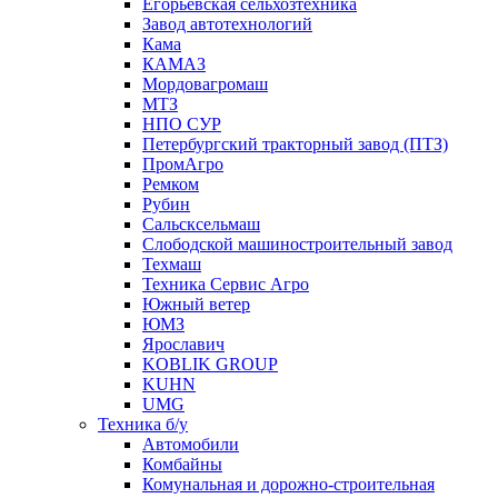
Егорьевская сельхозтехника
Завод автотехнологий
Кама
КАМАЗ
Мордовагромаш
МТЗ
НПО СУР
Петербургский тракторный завод (ПТЗ)
ПромАгро
Ремком
Рубин
Сальскcельмаш
Слободской машиностроительный завод
Техмаш
Техника Сервис Агро
Южный ветер
ЮМЗ
Ярославич
KOBLIK GROUP
KUHN
UMG
Техника б/у
Автомобили
Комбайны
Комунальная и дорожно-строительная