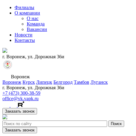
Филиалы
О компании
О нас
Команда
Вакансии
Новости
Контакты
г. Воронеж, ул. Дорожная 36и
Воронеж
Воронеж
Курск
Липецк
Белгород
Тамбов
Луганск
г. Воронеж, ул. Дорожная 36и
+7 (473) 300-38-59
office@vk.vapk.ru
Заказать звонок
Заказать звонок