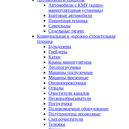
Автомобили с КМУ (крано-
манипуляторная установка)
Бортовые автомобили
Прицепная техника
Самосвалы
Седельные тягачи
Коммунальная и дорожно-строительная
техника
Бульдозеры
Грейдеры
Катки
Краны манипуляторы
Лесопогрузчики
Машины погрузочные
Машины фрезерные
Опороперевозчики
Отвалы
Очистители каналов
Пескоразбрасыватели
Погрузчики
Поливомоечное оборудование
Полуприцепы лесовозные
Снегоочистители
Тележки