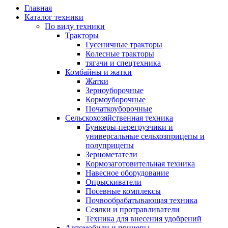
Главная
Каталог техники
По виду техники
Тракторы
Гусеничные тракторы
Колесные тракторы
тягачи и спецтехника
Комбайны и жатки
Жатки
Зерноуборочные
Кормоуборочные
Початкоуборочные
Сельскохозяйственная техника
Бункеры-перегрузчики и
универсальные сельхозприцепы и
полуприцепы
Зернометатели
Кормозаготовительная техника
Навесное оборудование
Опрыскиватели
Посевные комплексы
Почвообрабатывающая техника
Сеялки и протравливатели
Техника для внесения удобрений
Автомобили и прицепы