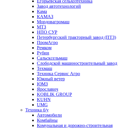
Егорьевская сельхозтехника
Завод автотехнологий
Кама
КАМАЗ
Мордовагромаш
МТЗ
НПО СУР
Петербургский тракторный завод (ПТЗ)
ПромАгро
Ремком
Рубин
Сальскcельмаш
Слободской машиностроительный завод
Техмаш
Техника Сервис Агро
Южный ветер
ЮМЗ
Ярославич
KOBLIK GROUP
KUHN
UMG
Техника б/у
Автомобили
Комбайны
Комунальная и дорожно-строительная