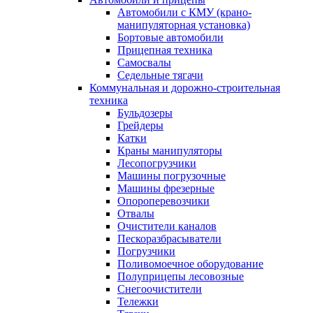
Автомобили с КМУ (крано-
манипуляторная установка)
Бортовые автомобили
Прицепная техника
Самосвалы
Седельные тягачи
Коммунальная и дорожно-строительная
техника
Бульдозеры
Грейдеры
Катки
Краны манипуляторы
Лесопогрузчики
Машины погрузочные
Машины фрезерные
Опороперевозчики
Отвалы
Очистители каналов
Пескоразбрасыватели
Погрузчики
Поливомоечное оборудование
Полуприцепы лесовозные
Снегоочистители
Тележки