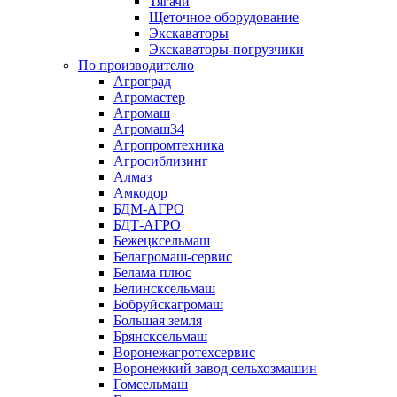
Тягачи
Щеточное оборудование
Экскаваторы
Экскаваторы-погрузчики
По производителю
Агроград
Агромастер
Агромаш
Агромаш34
Агропромтехника
Агросиблизинг
Алмаз
Амкодор
БДМ-АГРО
БДТ-АГРО
Бежецксельмаш
Белагромаш-сервис
Белама плюс
Белинсксельмаш
Бобруйскагромаш
Большая земля
Брянсксельмаш
Воронежагротехсервис
Воронежкий завод сельхозмашин
Гомсельмаш