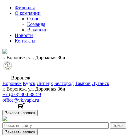
Филиалы
О компании
О нас
Команда
Вакансии
Новости
Контакты
г. Воронеж, ул. Дорожная 36и
Воронеж
Воронеж
Курск
Липецк
Белгород
Тамбов
Луганск
г. Воронеж, ул. Дорожная 36и
+7 (473) 300-38-59
office@vk.vapk.ru
Заказать звонок
Заказать звонок