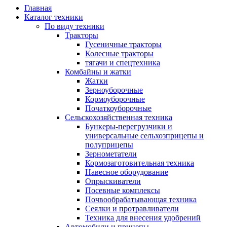
Главная
Каталог техники
По виду техники
Тракторы
Гусеничные тракторы
Колесные тракторы
тягачи и спецтехника
Комбайны и жатки
Жатки
Зерноуборочные
Кормоуборочные
Початкоуборочные
Сельскохозяйственная техника
Бункеры-перегрузчики и
универсальные сельхозприцепы и
полуприцепы
Зернометатели
Кормозаготовительная техника
Навесное оборудование
Опрыскиватели
Посевные комплексы
Почвообрабатывающая техника
Сеялки и протравливатели
Техника для внесения удобрений
Автомобили и прицепы