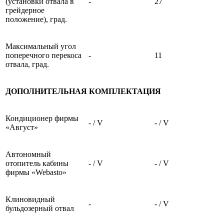
(установки отвала в
-
27
грейдерное
положение), град.
Максимальный угол
поперечного перекоса
-
11
отвала, град.
ДОПОЛНИТЕЛЬНАЯ КОМПЛЕКТАЦИЯ
Кондиционер фирмы
- / V
- / V
«Август»
Автономный
отопитель кабины
- / V
- / V
фирмы «Webasto»
Клиновидный
-
- / V
бульдозерный отвал