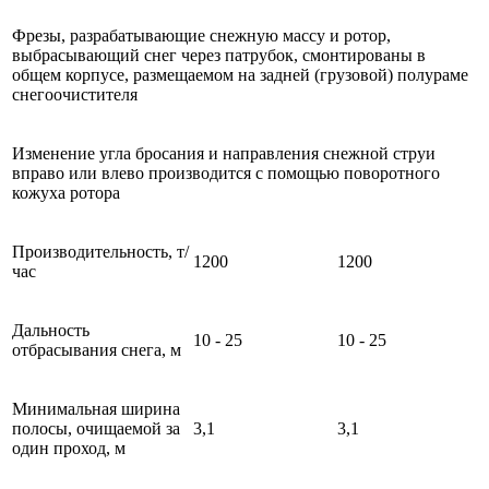
Фрезы, разрабатывающие снежную массу и ротор,
выбрасывающий снег через патрубок, смонтированы в
общем корпусе, размещаемом на задней (грузовой) полураме
снегоочистителя
Изменение угла бросания и направления снежной струи
вправо или влево производится с помощью поворотного
кожуха ротора
Производительность, т/
1200
1200
час
Дальность
10 - 25
10 - 25
отбрасывания снега, м
Минимальная ширина
полосы, очищаемой за
3,1
3,1
один проход, м