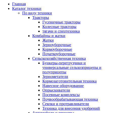
Главная
Каталог техники
По виду техники
Тракторы
Гусеничные тракторы
Колесные тракторы
тягачи и спецтехника
Комбайны и жатки
Жатки
Зерноуборочные
Кормоуборочные
Початкоуборочные
Сельскохозяйственная техника
Бункеры-перегрузчики и
универсальные сельхозприцепы и
полуприцепы
Зернометатели
Кормозаготовительная техника
Навесное оборудование
Опрыскиватели
Посевные комплексы
Почвообрабатывающая техника
Сеялки и протравливатели
Техника для внесения удобрений
Автомобили и прицепы