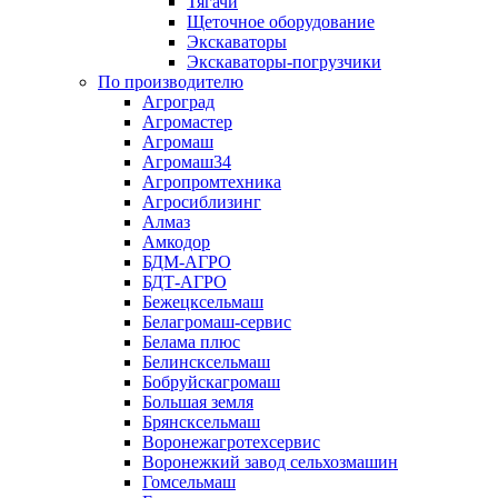
Тягачи
Щеточное оборудование
Экскаваторы
Экскаваторы-погрузчики
По производителю
Агроград
Агромастер
Агромаш
Агромаш34
Агропромтехника
Агросиблизинг
Алмаз
Амкодор
БДМ-АГРО
БДТ-АГРО
Бежецксельмаш
Белагромаш-сервис
Белама плюс
Белинсксельмаш
Бобруйскагромаш
Большая земля
Брянсксельмаш
Воронежагротехсервис
Воронежкий завод сельхозмашин
Гомсельмаш