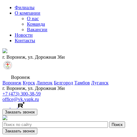
Филиалы
О компании
О нас
Команда
Вакансии
Новости
Контакты
г. Воронеж, ул. Дорожная 36и
Воронеж
Воронеж
Курск
Липецк
Белгород
Тамбов
Луганск
г. Воронеж, ул. Дорожная 36и
+7 (473) 300-38-59
office@vk.vapk.ru
Заказать звонок
Заказать звонок