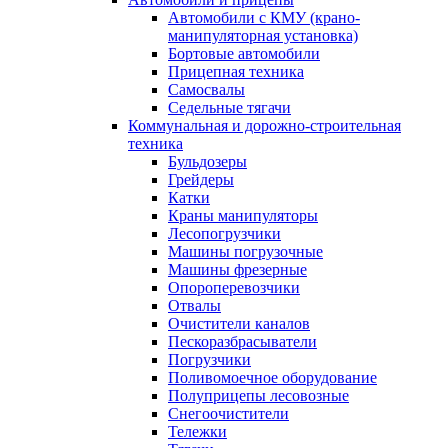
Автомобили с КМУ (крано-
манипуляторная установка)
Бортовые автомобили
Прицепная техника
Самосвалы
Седельные тягачи
Коммунальная и дорожно-строительная
техника
Бульдозеры
Грейдеры
Катки
Краны манипуляторы
Лесопогрузчики
Машины погрузочные
Машины фрезерные
Опороперевозчики
Отвалы
Очистители каналов
Пескоразбрасыватели
Погрузчики
Поливомоечное оборудование
Полуприцепы лесовозные
Снегоочистители
Тележки