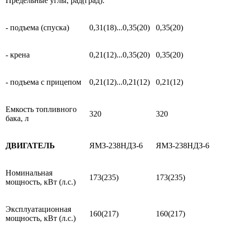
Предельные углы, рад(град):
- подъема (спуска)
0,31(18)...0,35(20)
0,35(20)
- крена
0,21(12)...0,35(20)
0,35(20)
- подъема с прицепом
0,21(12)...0,21(12)
0,21(12)
Емкость топливного
320
320
бака, л
ДВИГАТЕЛЬ
ЯМЗ-238НДЗ-6
ЯМЗ-238НДЗ-6
Номинальная
173(235)
173(235)
мощность, кВт (л.с.)
Эксплуатационная
160(217)
160(217)
мощность, кВт (л.с.)