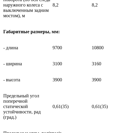
наружного колеса с
8,2
8,2
выключенным задним
мостом), м
Габаритные размеры, мм:
- длина
9700
10800
- ширина
3100
3160
- высота
3900
3900
Предельный угол
поперечной
статической
0,61(35)
0,61(35)
устойчивости, рад
(град.)