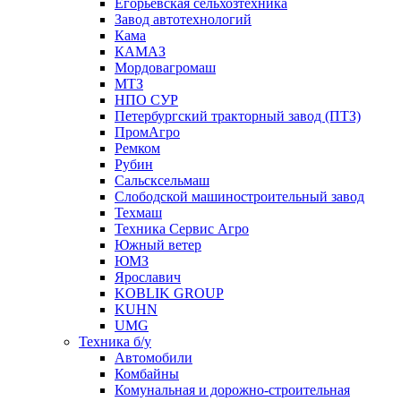
Егорьевская сельхозтехника
Завод автотехнологий
Кама
КАМАЗ
Мордовагромаш
МТЗ
НПО СУР
Петербургский тракторный завод (ПТЗ)
ПромАгро
Ремком
Рубин
Сальскcельмаш
Слободской машиностроительный завод
Техмаш
Техника Сервис Агро
Южный ветер
ЮМЗ
Ярославич
KOBLIK GROUP
KUHN
UMG
Техника б/у
Автомобили
Комбайны
Комунальная и дорожно-строительная