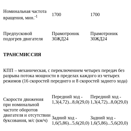
Номинальная частота
1700
1700
-1
вращения, мин.
Предпусковой
Прамотроник
Прамотроник
подогрев двигателя
30ЖД24
30ЖД24
ТРАНСМИССИЯ
КПП – механическая, с переключением четырех передач без
разрыва потока мощности в пределах каждого из четырех
режимов (16 скоростей переднего и 8 скоростей заднего хода)
Передний ход -
Передний ход -
Скорости движения
1,3(4,72)...8,0(29,0)
1,3(4,72)...8,0(29,0)
при номинальной
частоте оборотов
двигателя и отсутствии
Задний ход -
Задний ход -
буксования, м/с (км/ч)
1,6(5,86)...5,6(20,0)
1,6(5,86)...5,6(20,0)