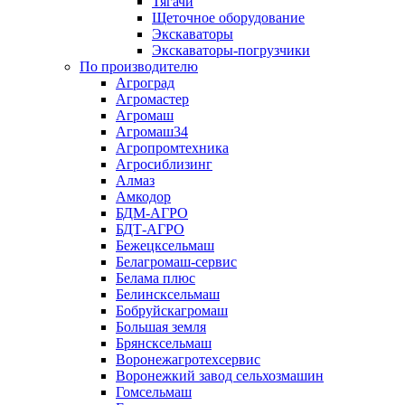
Тягачи
Щеточное оборудование
Экскаваторы
Экскаваторы-погрузчики
По производителю
Агроград
Агромастер
Агромаш
Агромаш34
Агропромтехника
Агросиблизинг
Алмаз
Амкодор
БДМ-АГРО
БДТ-АГРО
Бежецксельмаш
Белагромаш-сервис
Белама плюс
Белинсксельмаш
Бобруйскагромаш
Большая земля
Брянсксельмаш
Воронежагротехсервис
Воронежкий завод сельхозмашин
Гомсельмаш