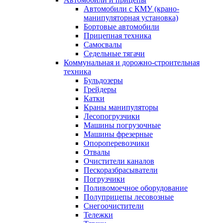
Автомобили с КМУ (крано-
манипуляторная установка)
Бортовые автомобили
Прицепная техника
Самосвалы
Седельные тягачи
Коммунальная и дорожно-строительная
техника
Бульдозеры
Грейдеры
Катки
Краны манипуляторы
Лесопогрузчики
Машины погрузочные
Машины фрезерные
Опороперевозчики
Отвалы
Очистители каналов
Пескоразбрасыватели
Погрузчики
Поливомоечное оборудование
Полуприцепы лесовозные
Снегоочистители
Тележки