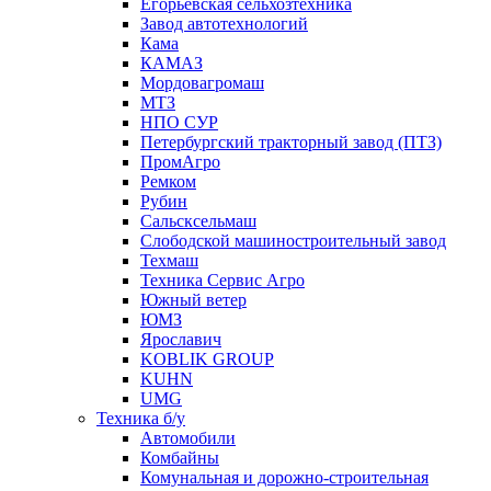
Егорьевская сельхозтехника
Завод автотехнологий
Кама
КАМАЗ
Мордовагромаш
МТЗ
НПО СУР
Петербургский тракторный завод (ПТЗ)
ПромАгро
Ремком
Рубин
Сальскcельмаш
Слободской машиностроительный завод
Техмаш
Техника Сервис Агро
Южный ветер
ЮМЗ
Ярославич
KOBLIK GROUP
KUHN
UMG
Техника б/у
Автомобили
Комбайны
Комунальная и дорожно-строительная