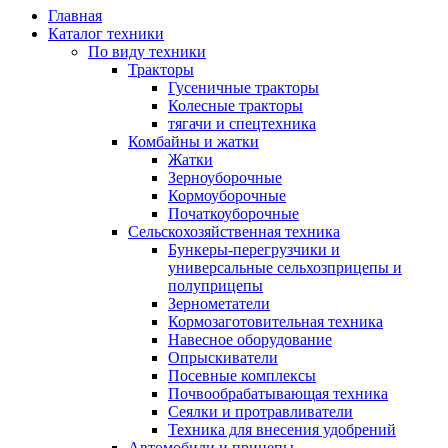
Главная
Каталог техники
По виду техники
Тракторы
Гусеничные тракторы
Колесные тракторы
тягачи и спецтехника
Комбайны и жатки
Жатки
Зерноуборочные
Кормоуборочные
Початкоуборочные
Сельскохозяйственная техника
Бункеры-перегрузчики и
универсальные сельхозприцепы и
полуприцепы
Зернометатели
Кормозаготовительная техника
Навесное оборудование
Опрыскиватели
Посевные комплексы
Почвообрабатывающая техника
Сеялки и протравливатели
Техника для внесения удобрений
Автомобили и прицепы