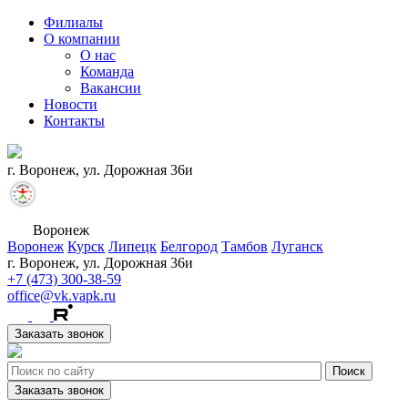
Филиалы
О компании
О нас
Команда
Вакансии
Новости
Контакты
г. Воронеж, ул. Дорожная 36и
Воронеж
Воронеж
Курск
Липецк
Белгород
Тамбов
Луганск
г. Воронеж, ул. Дорожная 36и
+7 (473) 300-38-59
office@vk.vapk.ru
Заказать звонок
Заказать звонок