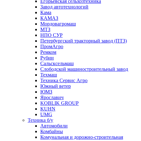
Егорьевская сельхозтехника
Завод автотехнологий
Кама
КАМАЗ
Мордовагромаш
МТЗ
НПО СУР
Петербургский тракторный завод (ПТЗ)
ПромАгро
Ремком
Рубин
Сальскcельмаш
Слободской машиностроительный завод
Техмаш
Техника Сервис Агро
Южный ветер
ЮМЗ
Ярославич
KOBLIK GROUP
KUHN
UMG
Техника б/у
Автомобили
Комбайны
Комунальная и дорожно-строительная