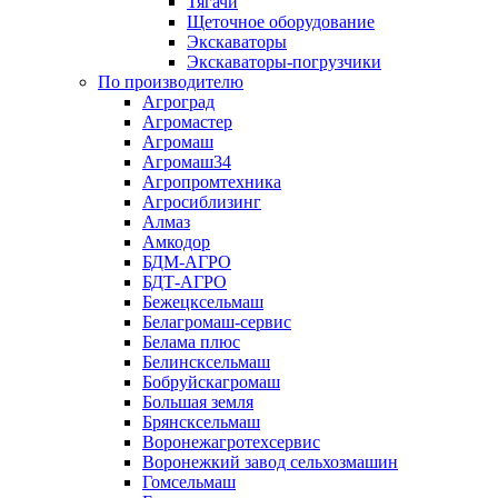
Тягачи
Щеточное оборудование
Экскаваторы
Экскаваторы-погрузчики
По производителю
Агроград
Агромастер
Агромаш
Агромаш34
Агропромтехника
Агросиблизинг
Алмаз
Амкодор
БДМ-АГРО
БДТ-АГРО
Бежецксельмаш
Белагромаш-сервис
Белама плюс
Белинсксельмаш
Бобруйскагромаш
Большая земля
Брянсксельмаш
Воронежагротехсервис
Воронежкий завод сельхозмашин
Гомсельмаш