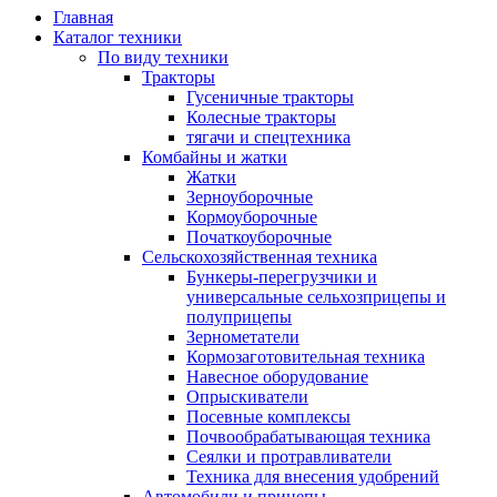
Главная
Каталог техники
По виду техники
Тракторы
Гусеничные тракторы
Колесные тракторы
тягачи и спецтехника
Комбайны и жатки
Жатки
Зерноуборочные
Кормоуборочные
Початкоуборочные
Сельскохозяйственная техника
Бункеры-перегрузчики и
универсальные сельхозприцепы и
полуприцепы
Зернометатели
Кормозаготовительная техника
Навесное оборудование
Опрыскиватели
Посевные комплексы
Почвообрабатывающая техника
Сеялки и протравливатели
Техника для внесения удобрений
Автомобили и прицепы