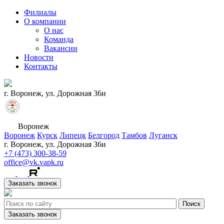
Филиалы
О компании
О нас
Команда
Вакансии
Новости
Контакты
г. Воронеж, ул. Дорожная 36и
Воронеж
Воронеж
Курск
Липецк
Белгород
Тамбов
Луганск
г. Воронеж, ул. Дорожная 36и
+7 (473) 300-38-59
office@vk.vapk.ru
Заказать звонок
Заказать звонок