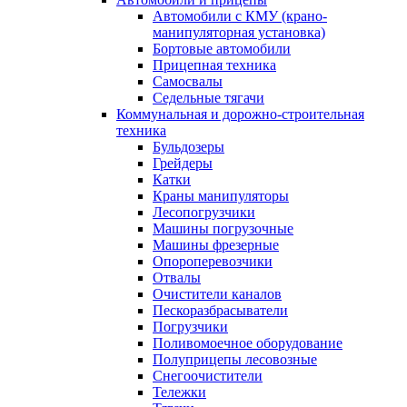
Автомобили с КМУ (крано-
манипуляторная установка)
Бортовые автомобили
Прицепная техника
Самосвалы
Седельные тягачи
Коммунальная и дорожно-строительная
техника
Бульдозеры
Грейдеры
Катки
Краны манипуляторы
Лесопогрузчики
Машины погрузочные
Машины фрезерные
Опороперевозчики
Отвалы
Очистители каналов
Пескоразбрасыватели
Погрузчики
Поливомоечное оборудование
Полуприцепы лесовозные
Снегоочистители
Тележки