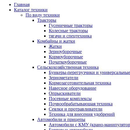
Главная
Каталог техники
По виду техники
Тракторы
Гусеничные тракторы
Колесные тракторы
тягачи и спецтехника
Комбайны и жатки
Жатки
Зерноуборочные
Кормоуборочные
Початкоуборочные
Сельскохозяйственная техника
Бункеры-перегрузчики и универсальны
Зернометатели
Кормозаготовительная техника
Навесное оборудование
Опрыскиватели
Посевные комплексы
Почвообрабатывающая техника
Сеялки и протравливатели
Техника для внесения удобрений
Автомобили и прицепы
Автомобили с КМУ (крано-манипулятор
Бортовые автомобили