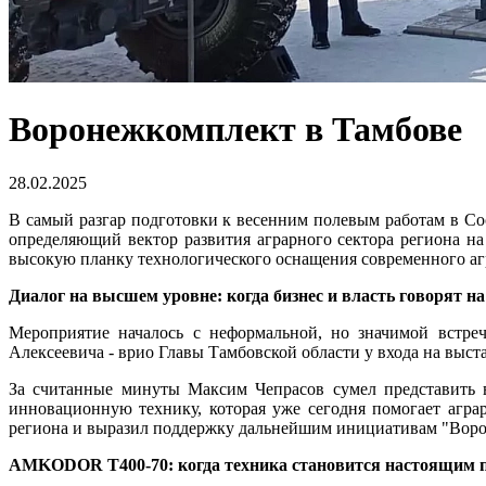
Воронежкомплект в Тамбове
28.02.2025
В самый разгар подготовки к весенним полевым работам в С
определяющий вектор развития аграрного сектора региона на
высокую планку технологического оснащения современного аг
Диалог на высшем уровне: когда бизнес и власть говорят н
Мероприятие началось с неформальной, но значимой встре
Алексеевича - врио Главы Тамбовской области у входа на выс
За считанные минуты Максим Чепрасов сумел представить 
инновационную технику, которая уже сегодня помогает агра
региона и выразил поддержку дальнейшим инициативам "Воро
AMKODOR Т400-70: когда техника становится настоящим 