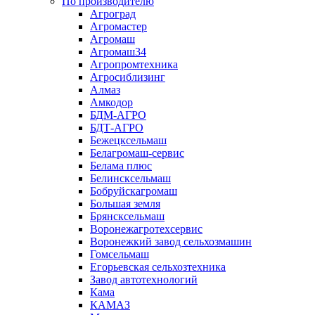
По производителю
Агроград
Агромастер
Агромаш
Агромаш34
Агропромтехника
Агросиблизинг
Алмаз
Амкодор
БДМ-АГРО
БДТ-АГРО
Бежецксельмаш
Белагромаш-сервис
Белама плюс
Белинсксельмаш
Бобруйскагромаш
Большая земля
Брянсксельмаш
Воронежагротехсервис
Воронежкий завод сельхозмашин
Гомсельмаш
Егорьевская сельхозтехника
Завод автотехнологий
Кама
КАМАЗ