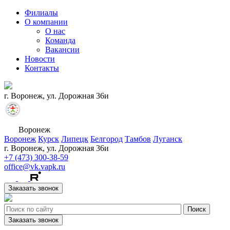
Филиалы
О компании
О нас
Команда
Вакансии
Новости
Контакты
г. Воронеж, ул. Дорожная 36и
Воронеж
Воронеж
Курск
Липецк
Белгород
Тамбов
Луганск
г. Воронеж, ул. Дорожная 36и
+7 (473) 300-38-59
office@vk.vapk.ru
Заказать звонок
Заказать звонок