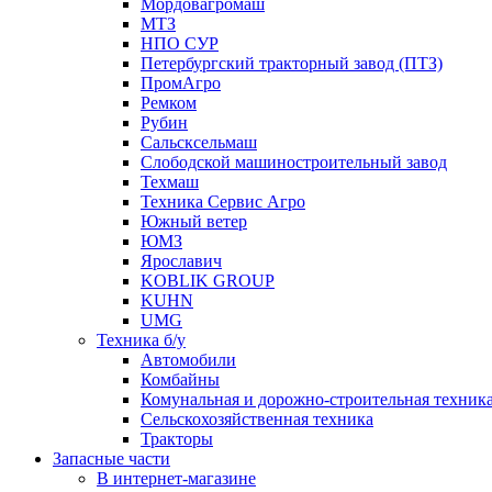
Мордовагромаш
МТЗ
НПО СУР
Петербургский тракторный завод (ПТЗ)
ПромАгро
Ремком
Рубин
Сальскcельмаш
Слободской машиностроительный завод
Техмаш
Техника Сервис Агро
Южный ветер
ЮМЗ
Ярославич
KOBLIK GROUP
KUHN
UMG
Техника б/у
Автомобили
Комбайны
Комунальная и дорожно-строительная техник
Сельскохозяйственная техника
Тракторы
Запасные части
В интернет-магазине