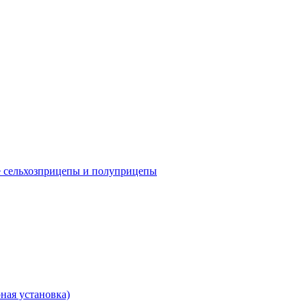
е сельхозприцепы и полуприцепы
ная установка)