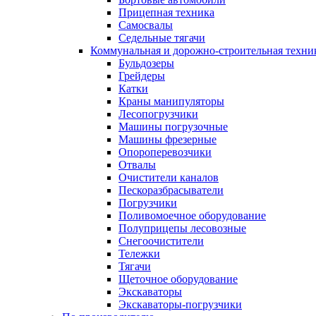
Прицепная техника
Самосвалы
Седельные тягачи
Коммунальная и дорожно-строительная техни
Бульдозеры
Грейдеры
Катки
Краны манипуляторы
Лесопогрузчики
Машины погрузочные
Машины фрезерные
Опороперевозчики
Отвалы
Очистители каналов
Пескоразбрасыватели
Погрузчики
Поливомоечное оборудование
Полуприцепы лесовозные
Снегоочистители
Тележки
Тягачи
Щеточное оборудование
Экскаваторы
Экскаваторы-погрузчики