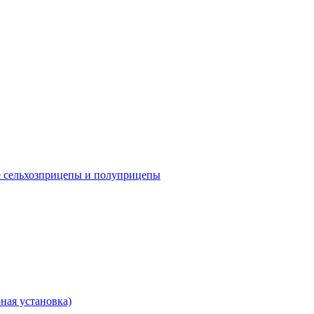
е сельхозприцепы и полуприцепы
ная установка)