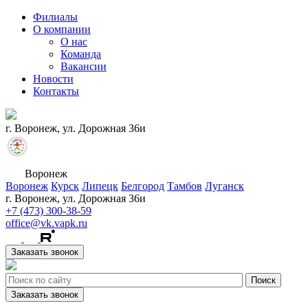
Филиалы
О компании
О нас
Команда
Вакансии
Новости
Контакты
г. Воронеж, ул. Дорожная 36и
Воронеж
Воронеж
Курск
Липецк
Белгород
Тамбов
Луганск
г. Воронеж, ул. Дорожная 36и
+7 (473) 300-38-59
office@vk.vapk.ru
Заказать звонок
Заказать звонок