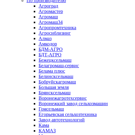
По производителю
Агроград
Агромастер
Агромаш
Агромаш34
Агропромтехника
Агросиблизинг
Алмаз
Амкодор
БДМ-АГРО
БДТ-АГРО
Бежецксельмаш
Белагромаш-сервис
Белама плюс
Белинсксельмаш
Бобруйскагромаш
Большая земля
Брянсксельмаш
Воронежагротехсервис
Воронежкий завод сельхозмашин
Гомсельмаш
Егорьевская сельхозтехника
Завод автотехнологий
Кама
КАМАЗ