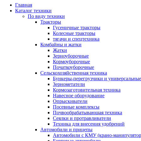
Главная
Каталог техники
По виду техники
Тракторы
Гусеничные тракторы
Колесные тракторы
тягачи и спецтехника
Комбайны и жатки
Жатки
Зерноуборочные
Кормоуборочные
Початкоуборочные
Сельскохозяйственная техника
Бункеры-перегрузчики и универсальны
Зернометатели
Кормозаготовительная техника
Навесное оборудование
Опрыскиватели
Посевные комплексы
Почвообрабатывающая техника
Сеялки и протравливатели
Техника для внесения удобрений
Автомобили и прицепы
Автомобили с КМУ (крано-манипулятор
Бортовые автомобили