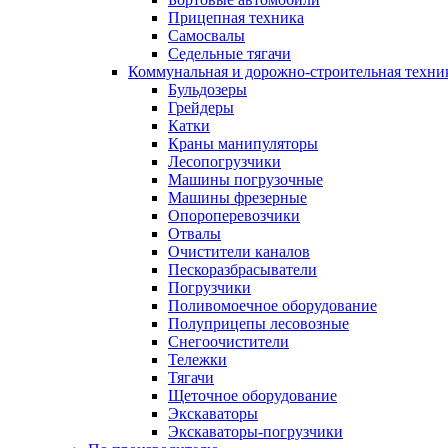
Прицепная техника
Самосвалы
Седельные тягачи
Коммунальная и дорожно-строительная техни
Бульдозеры
Грейдеры
Катки
Краны манипуляторы
Лесопогрузчики
Машины погрузочные
Машины фрезерные
Опороперевозчики
Отвалы
Очистители каналов
Пескоразбрасыватели
Погрузчики
Поливомоечное оборудование
Полуприцепы лесовозные
Снегоочистители
Тележки
Тягачи
Щеточное оборудование
Экскаваторы
Экскаваторы-погрузчики