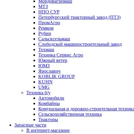
Мордовагромаш
МТЗ
НПО СУР
Петербургский тракторный завод (ПТЗ)
ПромАгро
Ремком
Рубин
Сальскcельмаш
Слободской машиностроительный завод
Техмаш
Техника Сервис Агро
Южный ветер
ЮМЗ
Ярославич
KOBLIK GROUP
KUHN
UMG
Техника б/у
Автомобили
Комбайны
Комунальная и дорожно-строительная техник
Сельскохозяйственная техника
Тракторы
Запасные части
В интернет-магазине