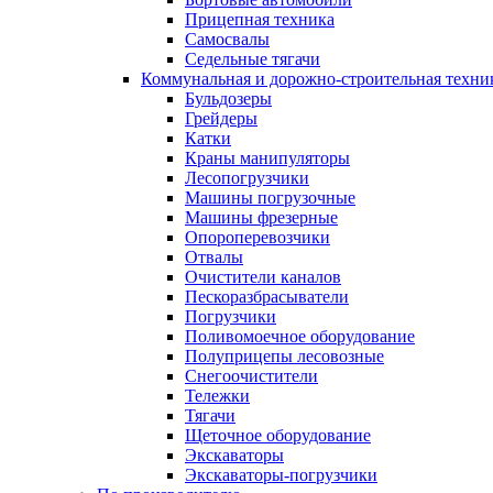
Прицепная техника
Самосвалы
Седельные тягачи
Коммунальная и дорожно-строительная техни
Бульдозеры
Грейдеры
Катки
Краны манипуляторы
Лесопогрузчики
Машины погрузочные
Машины фрезерные
Опороперевозчики
Отвалы
Очистители каналов
Пескоразбрасыватели
Погрузчики
Поливомоечное оборудование
Полуприцепы лесовозные
Снегоочистители
Тележки
Тягачи
Щеточное оборудование
Экскаваторы
Экскаваторы-погрузчики