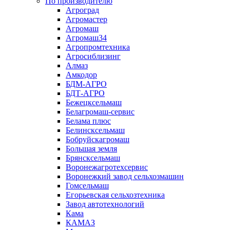
По производителю
Агроград
Агромастер
Агромаш
Агромаш34
Агропромтехника
Агросиблизинг
Алмаз
Амкодор
БДМ-АГРО
БДТ-АГРО
Бежецксельмаш
Белагромаш-сервис
Белама плюс
Белинсксельмаш
Бобруйскагромаш
Большая земля
Брянсксельмаш
Воронежагротехсервис
Воронежкий завод сельхозмашин
Гомсельмаш
Егорьевская сельхозтехника
Завод автотехнологий
Кама
КАМАЗ