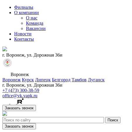
Филиалы
О компании
О нас
Команда
Вакансии
Новости
Контакты
г. Воронеж, ул. Дорожная 36и
Воронеж
Воронеж
Курск
Липецк
Белгород
Тамбов
Луганск
г. Воронеж, ул. Дорожная 36и
+7 (473) 300-38-59
office@vk.vapk.ru
Заказать звонок
Заказать звонок