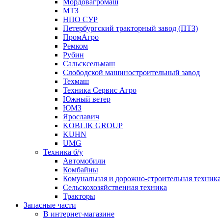
Мордовагромаш
МТЗ
НПО СУР
Петербургский тракторный завод (ПТЗ)
ПромАгро
Ремком
Рубин
Сальскcельмаш
Слободской машиностроительный завод
Техмаш
Техника Сервис Агро
Южный ветер
ЮМЗ
Ярославич
KOBLIK GROUP
KUHN
UMG
Техника б/у
Автомобили
Комбайны
Комунальная и дорожно-строительная техник
Сельскохозяйственная техника
Тракторы
Запасные части
В интернет-магазине