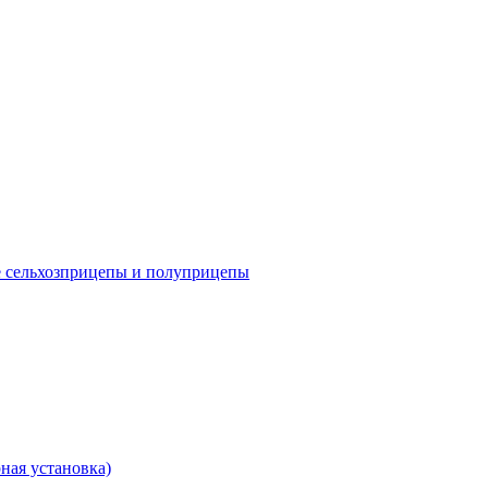
е сельхозприцепы и полуприцепы
ная установка)