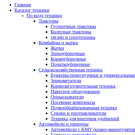
Главная
Каталог техники
По виду техники
Тракторы
Гусеничные тракторы
Колесные тракторы
тягачи и спецтехника
Комбайны и жатки
Жатки
Зерноуборочные
Кормоуборочные
Початкоуборочные
Сельскохозяйственная техника
Бункеры-перегрузчики и универсальны
Зернометатели
Кормозаготовительная техника
Навесное оборудование
Опрыскиватели
Посевные комплексы
Почвообрабатывающая техника
Сеялки и протравливатели
Техника для внесения удобрений
Автомобили и прицепы
Автомобили с КМУ (крано-манипулятор
Бортовые автомобили