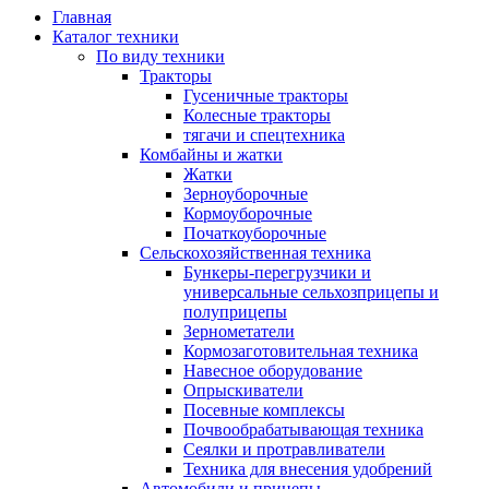
Главная
Каталог техники
По виду техники
Тракторы
Гусеничные тракторы
Колесные тракторы
тягачи и спецтехника
Комбайны и жатки
Жатки
Зерноуборочные
Кормоуборочные
Початкоуборочные
Сельскохозяйственная техника
Бункеры-перегрузчики и
универсальные сельхозприцепы и
полуприцепы
Зернометатели
Кормозаготовительная техника
Навесное оборудование
Опрыскиватели
Посевные комплексы
Почвообрабатывающая техника
Сеялки и протравливатели
Техника для внесения удобрений
Автомобили и прицепы