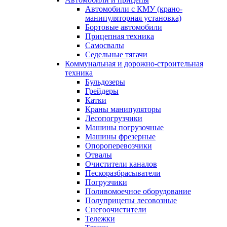
Автомобили с КМУ (крано-
манипуляторная установка)
Бортовые автомобили
Прицепная техника
Самосвалы
Седельные тягачи
Коммунальная и дорожно-строительная
техника
Бульдозеры
Грейдеры
Катки
Краны манипуляторы
Лесопогрузчики
Машины погрузочные
Машины фрезерные
Опороперевозчики
Отвалы
Очистители каналов
Пескоразбрасыватели
Погрузчики
Поливомоечное оборудование
Полуприцепы лесовозные
Снегоочистители
Тележки