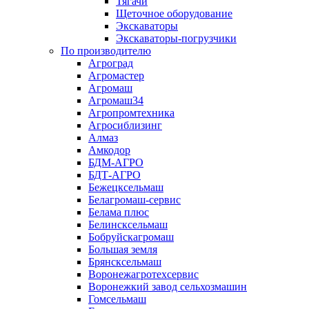
Тягачи
Щеточное оборудование
Экскаваторы
Экскаваторы-погрузчики
По производителю
Агроград
Агромастер
Агромаш
Агромаш34
Агропромтехника
Агросиблизинг
Алмаз
Амкодор
БДМ-АГРО
БДТ-АГРО
Бежецксельмаш
Белагромаш-сервис
Белама плюс
Белинсксельмаш
Бобруйскагромаш
Большая земля
Брянсксельмаш
Воронежагротехсервис
Воронежкий завод сельхозмашин
Гомсельмаш