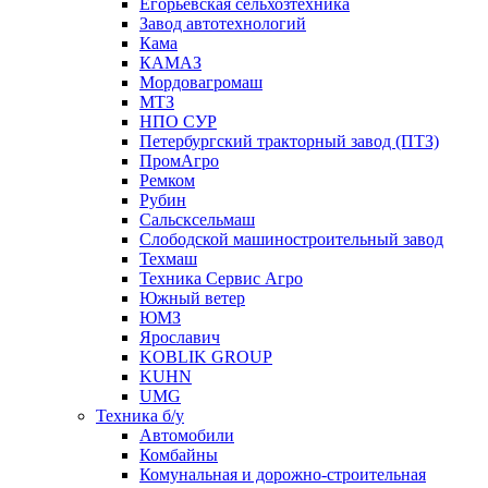
Егорьевская сельхозтехника
Завод автотехнологий
Кама
КАМАЗ
Мордовагромаш
МТЗ
НПО СУР
Петербургский тракторный завод (ПТЗ)
ПромАгро
Ремком
Рубин
Сальскcельмаш
Слободской машиностроительный завод
Техмаш
Техника Сервис Агро
Южный ветер
ЮМЗ
Ярославич
KOBLIK GROUP
KUHN
UMG
Техника б/у
Автомобили
Комбайны
Комунальная и дорожно-строительная