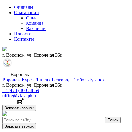
Филиалы
О компании
О нас
Команда
Вакансии
Новости
Контакты
г. Воронеж, ул. Дорожная 36и
Воронеж
Воронеж
Курск
Липецк
Белгород
Тамбов
Луганск
г. Воронеж, ул. Дорожная 36и
+7 (473) 300-38-59
office@vk.vapk.ru
Заказать звонок
Заказать звонок