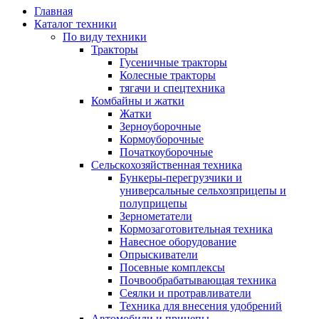
Главная
Каталог техники
По виду техники
Тракторы
Гусеничные тракторы
Колесные тракторы
тягачи и спецтехника
Комбайны и жатки
Жатки
Зерноуборочные
Кормоуборочные
Початкоуборочные
Сельскохозяйственная техника
Бункеры-перегрузчики и
универсальные сельхозприцепы и
полуприцепы
Зернометатели
Кормозаготовительная техника
Навесное оборудование
Опрыскиватели
Посевные комплексы
Почвообрабатывающая техника
Сеялки и протравливатели
Техника для внесения удобрений
Автомобили и прицепы