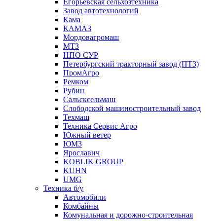
Егорьевская сельхозтехника
Завод автотехнологий
Кама
КАМАЗ
Мордовагромаш
МТЗ
НПО СУР
Петербургский тракторный завод (ПТЗ)
ПромАгро
Ремком
Рубин
Сальскcельмаш
Слободской машиностроительный завод
Техмаш
Техника Сервис Агро
Южный ветер
ЮМЗ
Ярославич
KOBLIK GROUP
KUHN
UMG
Техника б/у
Автомобили
Комбайны
Комунальная и дорожно-строительная