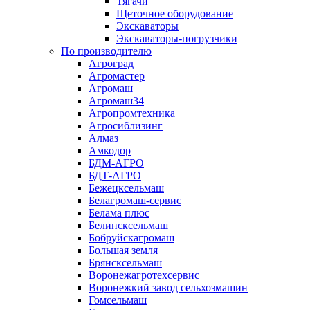
Тягачи
Щеточное оборудование
Экскаваторы
Экскаваторы-погрузчики
По производителю
Агроград
Агромастер
Агромаш
Агромаш34
Агропромтехника
Агросиблизинг
Алмаз
Амкодор
БДМ-АГРО
БДТ-АГРО
Бежецксельмаш
Белагромаш-сервис
Белама плюс
Белинсксельмаш
Бобруйскагромаш
Большая земля
Брянсксельмаш
Воронежагротехсервис
Воронежкий завод сельхозмашин
Гомсельмаш