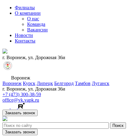
Филиалы
О компании
О нас
Команда
Вакансии
Новости
Контакты
г. Воронеж, ул. Дорожная 36и
Воронеж
Воронеж
Курск
Липецк
Белгород
Тамбов
Луганск
г. Воронеж, ул. Дорожная 36и
+7 (473) 300-38-59
office@vk.vapk.ru
Заказать звонок
Заказать звонок