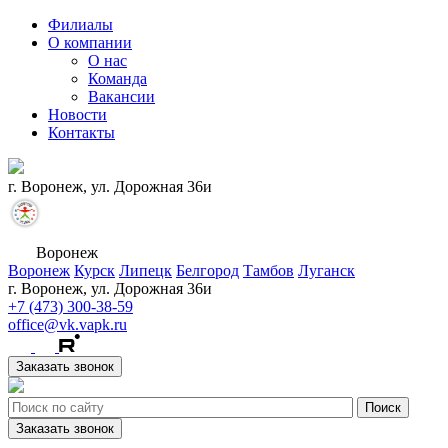
Филиалы
О компании
О нас
Команда
Вакансии
Новости
Контакты
г. Воронеж, ул. Дорожная 36и
Воронеж
Воронеж
Курск
Липецк
Белгород
Тамбов
Луганск
г. Воронеж, ул. Дорожная 36и
+7 (473) 300-38-59
office@vk.vapk.ru
Заказать звонок
Заказать звонок