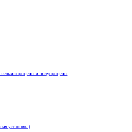
е сельхозприцепы и полуприцепы
ная установка)