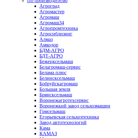
По производителю
Агроград
Агромастер
Агромаш
Агромаш34
Агропромтехника
Агросиблизинг
Алмаз
Амкодор
БДМ-АГРО
БДТ-АГРО
Бежецксельмаш
Белагромаш-сервис
Белама плюс
Белинсксельмаш
Бобруйскагромаш
Большая земля
Брянсксельмаш
Воронежагротехсервис
Воронежкий завод сельхозмашин
Гомсельмаш
Егорьевская сельхозтехника
Завод автотехнологий
Кама
КАМАЗ