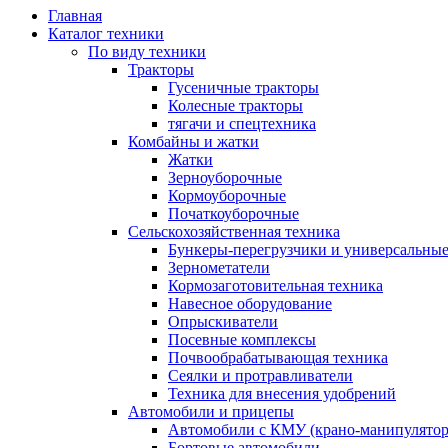
Главная
Каталог техники
По виду техники
Тракторы
Гусеничные тракторы
Колесные тракторы
тягачи и спецтехника
Комбайны и жатки
Жатки
Зерноуборочные
Кормоуборочные
Початкоуборочные
Сельскохозяйственная техника
Бункеры-перегрузчики и универсальны
Зернометатели
Кормозаготовительная техника
Навесное оборудование
Опрыскиватели
Посевные комплексы
Почвообрабатывающая техника
Сеялки и протравливатели
Техника для внесения удобрений
Автомобили и прицепы
Автомобили с КМУ (крано-манипулятор
Бортовые автомобили