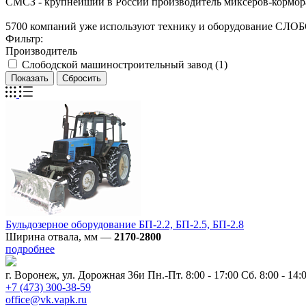
СМСЗ - крупнейший в России производитель миксеров-кормор
5700 компаний уже используют технику и оборудован
Фильтр:
Производитель
Слободской машиностроительный завод (
1
)
Бульдозерное оборудование БП-2.2, БП-2.5, БП-2.8
Ширина отвала, мм
—
2170-2800
подробнее
г. Воронеж, ул. Дорожная 36и
Пн.-Пт. 8:00 - 17:00 Сб. 8:00 - 14:
+7 (473) 300-38-59
office@vk.vapk.ru