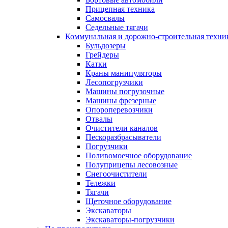
Прицепная техника
Самосвалы
Седельные тягачи
Коммунальная и дорожно-строительная техни
Бульдозеры
Грейдеры
Катки
Краны манипуляторы
Лесопогрузчики
Машины погрузочные
Машины фрезерные
Опороперевозчики
Отвалы
Очистители каналов
Пескоразбрасыватели
Погрузчики
Поливомоечное оборудование
Полуприцепы лесовозные
Снегоочистители
Тележки
Тягачи
Щеточное оборудование
Экскаваторы
Экскаваторы-погрузчики