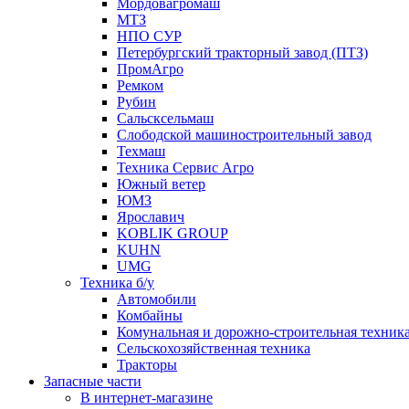
Мордовагромаш
МТЗ
НПО СУР
Петербургский тракторный завод (ПТЗ)
ПромАгро
Ремком
Рубин
Сальскcельмаш
Слободской машиностроительный завод
Техмаш
Техника Сервис Агро
Южный ветер
ЮМЗ
Ярославич
KOBLIK GROUP
KUHN
UMG
Техника б/у
Автомобили
Комбайны
Комунальная и дорожно-строительная техник
Сельскохозяйственная техника
Тракторы
Запасные части
В интернет-магазине