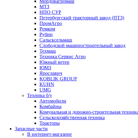
Мордовагромаш
МТЗ
НПО СУР
Петербургский тракторный завод (ПТЗ)
ПромАгро
Ремком
Рубин
Сальскcельмаш
Слободской машиностроительный завод
Техмаш
Техника Сервис Агро
Южный ветер
ЮМЗ
Ярославич
KOBLIK GROUP
KUHN
UMG
Техника б/у
Автомобили
Комбайны
Комунальная и дорожно-строительная техник
Сельскохозяйственная техника
Тракторы
Запасные части
В интернет-магазине