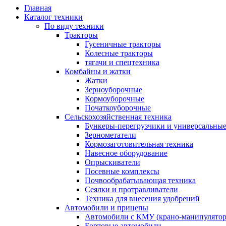
Главная
Каталог техники
По виду техники
Тракторы
Гусеничные тракторы
Колесные тракторы
тягачи и спецтехника
Комбайны и жатки
Жатки
Зерноуборочные
Кормоуборочные
Початкоуборочные
Сельскохозяйственная техника
Бункеры-перегрузчики и универсальны
Зернометатели
Кормозаготовительная техника
Навесное оборудование
Опрыскиватели
Посевные комплексы
Почвообрабатывающая техника
Сеялки и протравливатели
Техника для внесения удобрений
Автомобили и прицепы
Автомобили с КМУ (крано-манипулятор
Бортовые автомобили