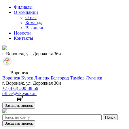
Филиалы
О компании
О нас
Команда
Вакансии
Новости
Контакты
г. Воронеж, ул. Дорожная 36и
Воронеж
Воронеж
Курск
Липецк
Белгород
Тамбов
Луганск
г. Воронеж, ул. Дорожная 36и
+7 (473) 300-38-59
office@vk.vapk.ru
Заказать звонок
Заказать звонок