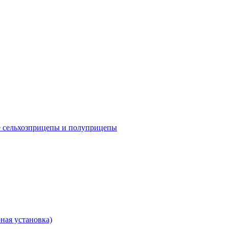
е сельхозприцепы и полуприцепы
ная установка)