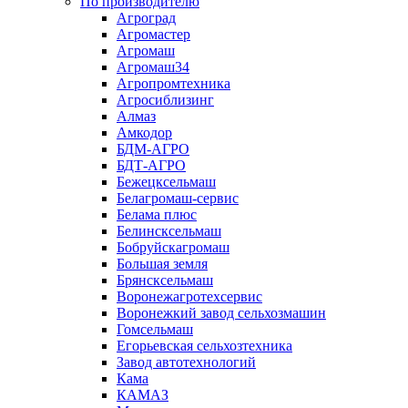
По производителю
Агроград
Агромастер
Агромаш
Агромаш34
Агропромтехника
Агросиблизинг
Алмаз
Амкодор
БДМ-АГРО
БДТ-АГРО
Бежецксельмаш
Белагромаш-сервис
Белама плюс
Белинсксельмаш
Бобруйскагромаш
Большая земля
Брянсксельмаш
Воронежагротехсервис
Воронежкий завод сельхозмашин
Гомсельмаш
Егорьевская сельхозтехника
Завод автотехнологий
Кама
КАМАЗ