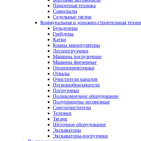
Прицепная техника
Самосвалы
Седельные тягачи
Коммунальная и дорожно-строительная техни
Бульдозеры
Грейдеры
Катки
Краны манипуляторы
Лесопогрузчики
Машины погрузочные
Машины фрезерные
Опороперевозчики
Отвалы
Очистители каналов
Пескоразбрасыватели
Погрузчики
Поливомоечное оборудование
Полуприцепы лесовозные
Снегоочистители
Тележки
Тягачи
Щеточное оборудование
Экскаваторы
Экскаваторы-погрузчики