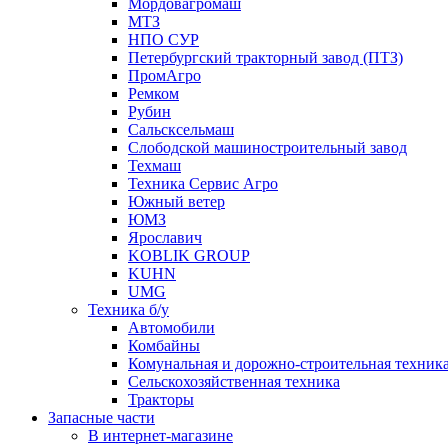
Мордовагромаш
МТЗ
НПО СУР
Петербургский тракторный завод (ПТЗ)
ПромАгро
Ремком
Рубин
Сальскcельмаш
Слободской машиностроительный завод
Техмаш
Техника Сервис Агро
Южный ветер
ЮМЗ
Ярославич
KOBLIK GROUP
KUHN
UMG
Техника б/у
Автомобили
Комбайны
Комунальная и дорожно-строительная техник
Сельскохозяйственная техника
Тракторы
Запасные части
В интернет-магазине