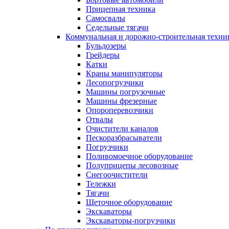
Прицепная техника
Самосвалы
Седельные тягачи
Коммунальная и дорожно-строительная техни
Бульдозеры
Грейдеры
Катки
Краны манипуляторы
Лесопогрузчики
Машины погрузочные
Машины фрезерные
Опороперевозчики
Отвалы
Очистители каналов
Пескоразбрасыватели
Погрузчики
Поливомоечное оборудование
Полуприцепы лесовозные
Снегоочистители
Тележки
Тягачи
Щеточное оборудование
Экскаваторы
Экскаваторы-погрузчики