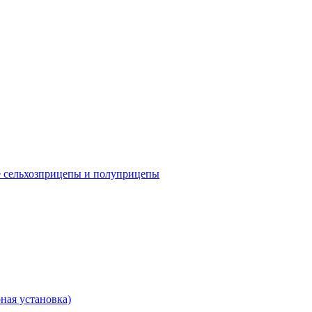
е сельхозприцепы и полуприцепы
ная установка)