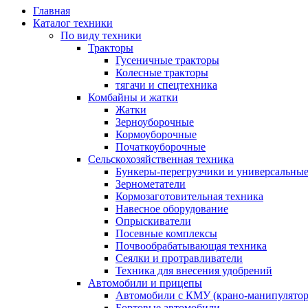
Главная
Каталог техники
По виду техники
Тракторы
Гусеничные тракторы
Колесные тракторы
тягачи и спецтехника
Комбайны и жатки
Жатки
Зерноуборочные
Кормоуборочные
Початкоуборочные
Сельскохозяйственная техника
Бункеры-перегрузчики и универсальны
Зернометатели
Кормозаготовительная техника
Навесное оборудование
Опрыскиватели
Посевные комплексы
Почвообрабатывающая техника
Сеялки и протравливатели
Техника для внесения удобрений
Автомобили и прицепы
Автомобили с КМУ (крано-манипулятор
Бортовые автомобили