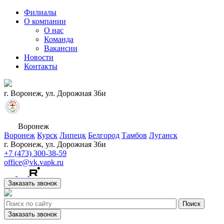
Филиалы
О компании
О нас
Команда
Вакансии
Новости
Контакты
г. Воронеж, ул. Дорожная 36и
Воронеж
Воронеж
Курск
Липецк
Белгород
Тамбов
Луганск
г. Воронеж, ул. Дорожная 36и
+7 (473) 300-38-59
office@vk.vapk.ru
Заказать звонок
Заказать звонок