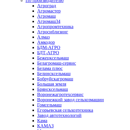
По производителю
Агроград
Агромастер
Агромаш
Агромаш34
Агропромтехника
Агросиблизинг
Алмаз
Амкодор
БДМ-АГРО
БДТ-АГРО
Бежецксельмаш
Белагромаш-сервис
Белама плюс
Белинсксельмаш
Бобруйскагромаш
Большая земля
Брянсксельмаш
Воронежагротехсервис
Воронежкий завод сельхозмашин
Гомсельмаш
Егорьевская сельхозтехника
Завод автотехнологий
Кама
КАМАЗ