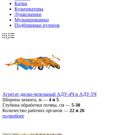
Катки
Культиваторы
Лущильники
Мульчировщики
Подборщики рулонов
Агрегат диско-чизельный АДУ-4Ч и АДУ-5Ч
Ширина захвата, м
—
4 и 5
Глубина обработки почвы, см
—
5-30
Количество рабочих органов
—
22 и 26
подробнее