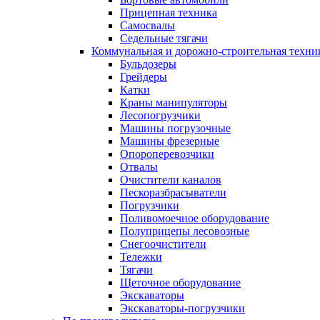
Прицепная техника
Самосвалы
Седельные тягачи
Коммунальная и дорожно-строительная техни
Бульдозеры
Грейдеры
Катки
Краны манипуляторы
Лесопогрузчики
Машины погрузочные
Машины фрезерные
Опороперевозчики
Отвалы
Очистители каналов
Пескоразбрасыватели
Погрузчики
Поливомоечное оборудование
Полуприцепы лесовозные
Снегоочистители
Тележки
Тягачи
Щеточное оборудование
Экскаваторы
Экскаваторы-погрузчики