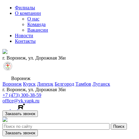
Филиалы
О компании
О нас
Команда
Вакансии
Новости
Контакты
г. Воронеж, ул. Дорожная 36и
Воронеж
Воронеж
Курск
Липецк
Белгород
Тамбов
Луганск
г. Воронеж, ул. Дорожная 36и
+7 (473) 300-38-59
office@vk.vapk.ru
Заказать звонок
Заказать звонок