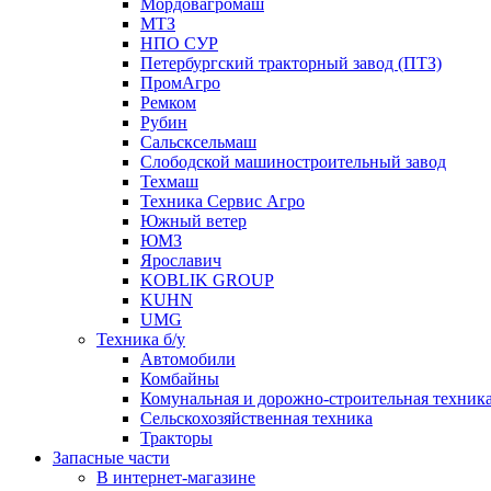
Мордовагромаш
МТЗ
НПО СУР
Петербургский тракторный завод (ПТЗ)
ПромАгро
Ремком
Рубин
Сальскcельмаш
Слободской машиностроительный завод
Техмаш
Техника Сервис Агро
Южный ветер
ЮМЗ
Ярославич
KOBLIK GROUP
KUHN
UMG
Техника б/у
Автомобили
Комбайны
Комунальная и дорожно-строительная техник
Сельскохозяйственная техника
Тракторы
Запасные части
В интернет-магазине