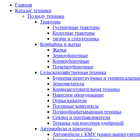
Главная
Каталог техники
По виду техники
Тракторы
Гусеничные тракторы
Колесные тракторы
тягачи и спецтехника
Комбайны и жатки
Жатки
Зерноуборочные
Кормоуборочные
Початкоуборочные
Сельскохозяйственная техника
Бункеры-перегрузчики и универсальны
Зернометатели
Кормозаготовительная техника
Навесное оборудование
Опрыскиватели
Посевные комплексы
Почвообрабатывающая техника
Сеялки и протравливатели
Техника для внесения удобрений
Автомобили и прицепы
Автомобили с КМУ (крано-манипулятор
Бортовые автомобили