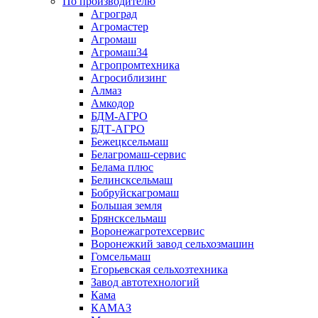
По производителю
Агроград
Агромастер
Агромаш
Агромаш34
Агропромтехника
Агросиблизинг
Алмаз
Амкодор
БДМ-АГРО
БДТ-АГРО
Бежецксельмаш
Белагромаш-сервис
Белама плюс
Белинсксельмаш
Бобруйскагромаш
Большая земля
Брянсксельмаш
Воронежагротехсервис
Воронежкий завод сельхозмашин
Гомсельмаш
Егорьевская сельхозтехника
Завод автотехнологий
Кама
КАМАЗ