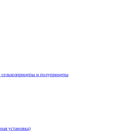
е сельхозприцепы и полуприцепы
ная установка)