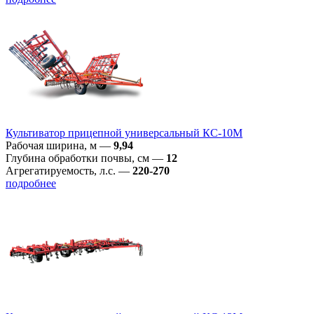
Культиватор прицепной универсальный КС-10М
Рабочая ширина, м
—
9,94
Глубина обработки почвы, см
—
12
Агрегатируемость, л.с.
—
220-270
подробнее