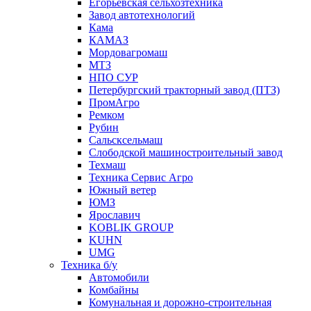
Егорьевская сельхозтехника
Завод автотехнологий
Кама
КАМАЗ
Мордовагромаш
МТЗ
НПО СУР
Петербургский тракторный завод (ПТЗ)
ПромАгро
Ремком
Рубин
Сальскcельмаш
Слободской машиностроительный завод
Техмаш
Техника Сервис Агро
Южный ветер
ЮМЗ
Ярославич
KOBLIK GROUP
KUHN
UMG
Техника б/у
Автомобили
Комбайны
Комунальная и дорожно-строительная