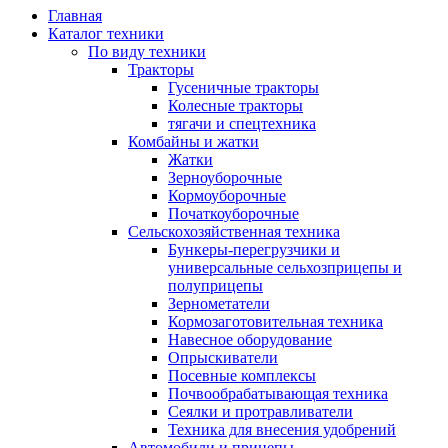
Главная
Каталог техники
По виду техники
Тракторы
Гусеничные тракторы
Колесные тракторы
тягачи и спецтехника
Комбайны и жатки
Жатки
Зерноуборочные
Кормоуборочные
Початкоуборочные
Сельскохозяйственная техника
Бункеры-перегрузчики и
универсальные сельхозприцепы и
полуприцепы
Зернометатели
Кормозаготовительная техника
Навесное оборудование
Опрыскиватели
Посевные комплексы
Почвообрабатывающая техника
Сеялки и протравливатели
Техника для внесения удобрений
Автомобили и прицепы