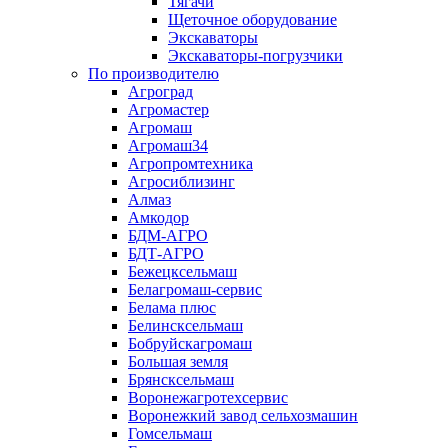
Тягачи
Щеточное оборудование
Экскаваторы
Экскаваторы-погрузчики
По производителю
Агроград
Агромастер
Агромаш
Агромаш34
Агропромтехника
Агросиблизинг
Алмаз
Амкодор
БДМ-АГРО
БДТ-АГРО
Бежецксельмаш
Белагромаш-сервис
Белама плюс
Белинсксельмаш
Бобруйскагромаш
Большая земля
Брянсксельмаш
Воронежагротехсервис
Воронежкий завод сельхозмашин
Гомсельмаш