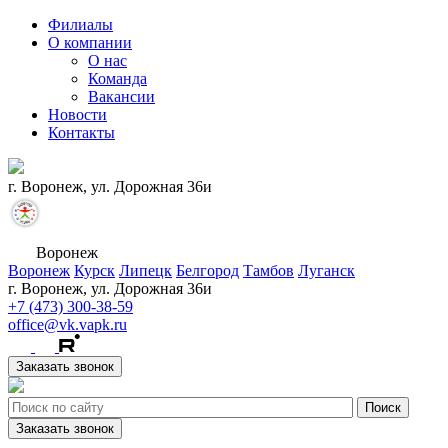
Филиалы
О компании
О нас
Команда
Вакансии
Новости
Контакты
г. Воронеж, ул. Дорожная 36и
Воронеж
Воронеж
Курск
Липецк
Белгород
Тамбов
Луганск
г. Воронеж, ул. Дорожная 36и
+7 (473) 300-38-59
office@vk.vapk.ru
Заказать звонок
Заказать звонок