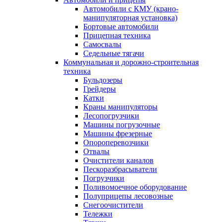
Автомобили с КМУ (крано-
манипуляторная установка)
Бортовые автомобили
Прицепная техника
Самосвалы
Седельные тягачи
Коммунальная и дорожно-строительная
техника
Бульдозеры
Грейдеры
Катки
Краны манипуляторы
Лесопогрузчики
Машины погрузочные
Машины фрезерные
Опороперевозчики
Отвалы
Очистители каналов
Пескоразбрасыватели
Погрузчики
Поливомоечное оборудование
Полуприцепы лесовозные
Снегоочистители
Тележки