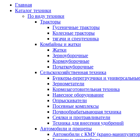
Главная
Каталог техники
По виду техники
Тракторы
Гусеничные тракторы
Колесные тракторы
тягачи и спецтехника
Комбайны и жатки
Жатки
Зерноуборочные
Кормоуборочные
Початкоуборочные
Сельскохозяйственная техника
Бункеры-перегрузчики и универсальны
Зернометатели
Кормозаготовительная техника
Навесное оборудование
Опрыскиватели
Посевные комплексы
Почвообрабатывающая техника
Сеялки и протравливатели
Техника для внесения удобрений
Автомобили и прицепы
Автомобили с КМУ (крано-манипулятор
Бортовые автомобили