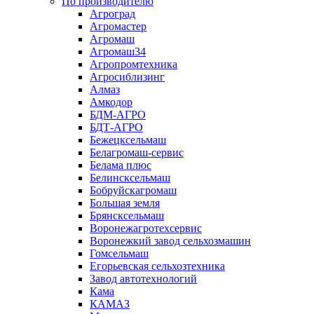
По производителю
Агроград
Агромастер
Агромаш
Агромаш34
Агропромтехника
Агросиблизинг
Алмаз
Амкодор
БДМ-АГРО
БДТ-АГРО
Бежецксельмаш
Белагромаш-сервис
Белама плюс
Белинсксельмаш
Бобруйскагромаш
Большая земля
Брянсксельмаш
Воронежагротехсервис
Воронежкий завод сельхозмашин
Гомсельмаш
Егорьевская сельхозтехника
Завод автотехнологий
Кама
КАМАЗ