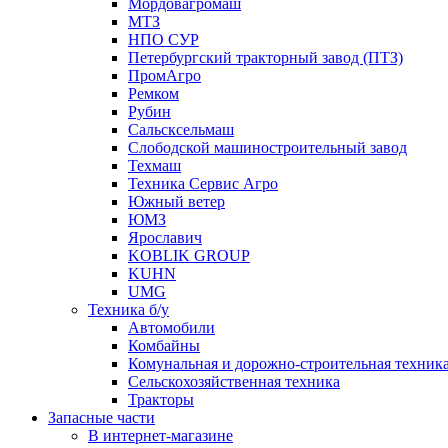
Мордовагромаш
МТЗ
НПО СУР
Петербургский тракторный завод (ПТЗ)
ПромАгро
Ремком
Рубин
Сальскcельмаш
Слободской машиностроительный завод
Техмаш
Техника Сервис Агро
Южный ветер
ЮМЗ
Ярославич
KOBLIK GROUP
KUHN
UMG
Техника б/у
Автомобили
Комбайны
Комунальная и дорожно-строительная техник
Сельскохозяйственная техника
Тракторы
Запасные части
В интернет-магазине