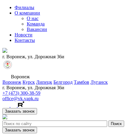
Филиалы
О компании
О нас
Команда
Вакансии
Новости
Контакты
г. Воронеж, ул. Дорожная 36и
Воронеж
Воронеж
Курск
Липецк
Белгород
Тамбов
Луганск
г. Воронеж, ул. Дорожная 36и
+7 (473) 300-38-59
office@vk.vapk.ru
Заказать звонок
Заказать звонок