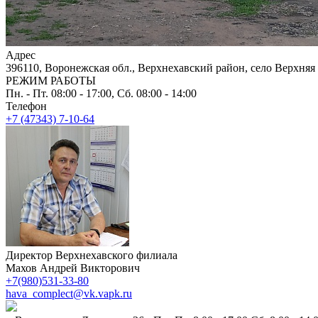
Адрес
396110, Воронежская обл., Верхнехавский район, село Верхняя 
РЕЖИМ РАБОТЫ
Пн. - Пт. 08:00 - 17:00, Сб. 08:00 - 14:00
Телефон
+7 (47343) 7-10-64
Директор Верхнехавского филиала
Махов Андрей Викторович
+7(980)531-33-80
hava_complect@vk.vapk.ru