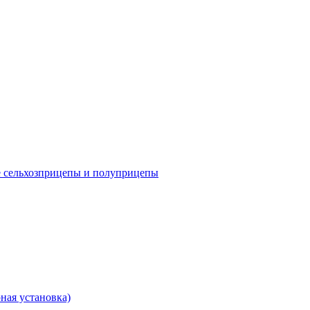
е сельхозприцепы и полуприцепы
ная установка)