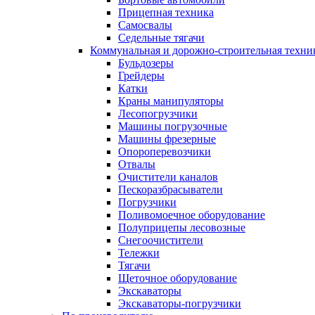
Прицепная техника
Самосвалы
Седельные тягачи
Коммунальная и дорожно-строительная техни
Бульдозеры
Грейдеры
Катки
Краны манипуляторы
Лесопогрузчики
Машины погрузочные
Машины фрезерные
Опороперевозчики
Отвалы
Очистители каналов
Пескоразбрасыватели
Погрузчики
Поливомоечное оборудование
Полуприцепы лесовозные
Снегоочистители
Тележки
Тягачи
Щеточное оборудование
Экскаваторы
Экскаваторы-погрузчики