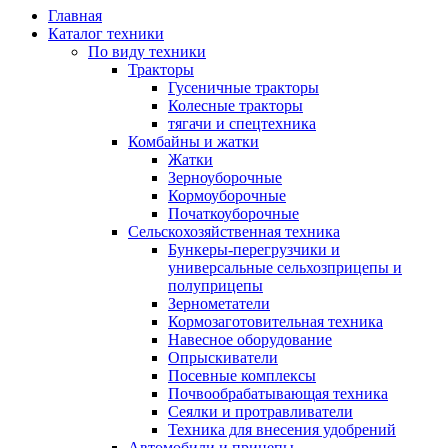
Главная
Каталог техники
По виду техники
Тракторы
Гусеничные тракторы
Колесные тракторы
тягачи и спецтехника
Комбайны и жатки
Жатки
Зерноуборочные
Кормоуборочные
Початкоуборочные
Сельскохозяйственная техника
Бункеры-перегрузчики и
универсальные сельхозприцепы и
полуприцепы
Зернометатели
Кормозаготовительная техника
Навесное оборудование
Опрыскиватели
Посевные комплексы
Почвообрабатывающая техника
Сеялки и протравливатели
Техника для внесения удобрений
Автомобили и прицепы