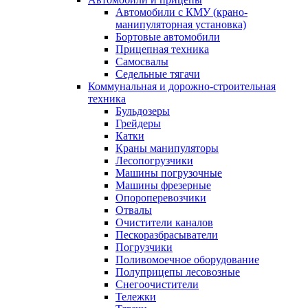
Автомобили с КМУ (крано-
манипуляторная установка)
Бортовые автомобили
Прицепная техника
Самосвалы
Седельные тягачи
Коммунальная и дорожно-строительная
техника
Бульдозеры
Грейдеры
Катки
Краны манипуляторы
Лесопогрузчики
Машины погрузочные
Машины фрезерные
Опороперевозчики
Отвалы
Очистители каналов
Пескоразбрасыватели
Погрузчики
Поливомоечное оборудование
Полуприцепы лесовозные
Снегоочистители
Тележки