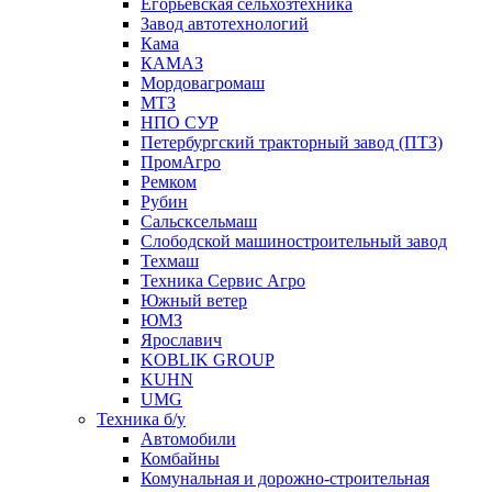
Егорьевская сельхозтехника
Завод автотехнологий
Кама
КАМАЗ
Мордовагромаш
МТЗ
НПО СУР
Петербургский тракторный завод (ПТЗ)
ПромАгро
Ремком
Рубин
Сальскcельмаш
Слободской машиностроительный завод
Техмаш
Техника Сервис Агро
Южный ветер
ЮМЗ
Ярославич
KOBLIK GROUP
KUHN
UMG
Техника б/у
Автомобили
Комбайны
Комунальная и дорожно-строительная