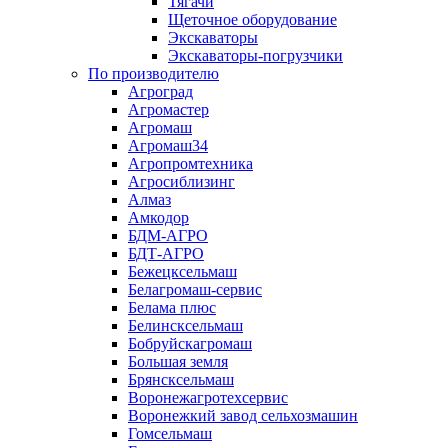
Тягачи
Щеточное оборудование
Экскаваторы
Экскаваторы-погрузчики
По производителю
Агроград
Агромастер
Агромаш
Агромаш34
Агропромтехника
Агросиблизинг
Алмаз
Амкодор
БДМ-АГРО
БДТ-АГРО
Бежецксельмаш
Белагромаш-сервис
Белама плюс
Белинсксельмаш
Бобруйскагромаш
Большая земля
Брянсксельмаш
Воронежагротехсервис
Воронежкий завод сельхозмашин
Гомсельмаш