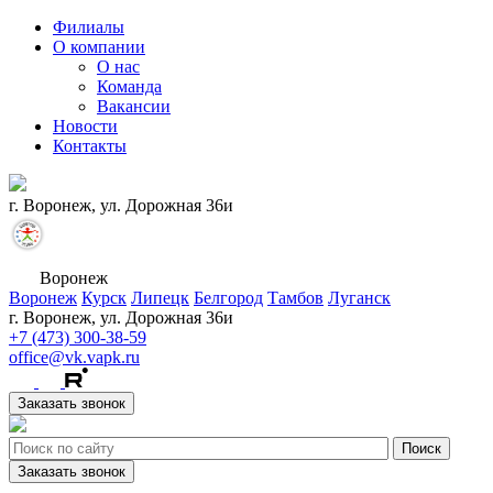
Филиалы
О компании
О нас
Команда
Вакансии
Новости
Контакты
г. Воронеж, ул. Дорожная 36и
Воронеж
Воронеж
Курск
Липецк
Белгород
Тамбов
Луганск
г. Воронеж, ул. Дорожная 36и
+7 (473) 300-38-59
office@vk.vapk.ru
Заказать звонок
Заказать звонок