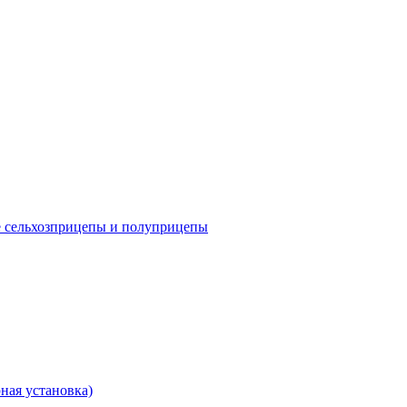
е сельхозприцепы и полуприцепы
ная установка)