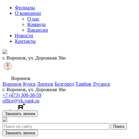
Филиалы
О компании
О нас
Команда
Вакансии
Новости
Контакты
г. Воронеж, ул. Дорожная 36и
Воронеж
Воронеж
Курск
Липецк
Белгород
Тамбов
Луганск
г. Воронеж, ул. Дорожная 36и
+7 (473) 300-38-59
office@vk.vapk.ru
Заказать звонок
Заказать звонок