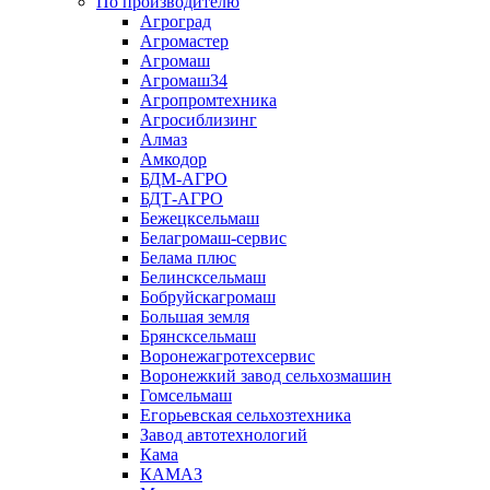
По производителю
Агроград
Агромастер
Агромаш
Агромаш34
Агропромтехника
Агросиблизинг
Алмаз
Амкодор
БДМ-АГРО
БДТ-АГРО
Бежецксельмаш
Белагромаш-сервис
Белама плюс
Белинсксельмаш
Бобруйскагромаш
Большая земля
Брянсксельмаш
Воронежагротехсервис
Воронежкий завод сельхозмашин
Гомсельмаш
Егорьевская сельхозтехника
Завод автотехнологий
Кама
КАМАЗ