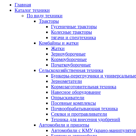
Главная
Каталог техники
По виду техники
Тракторы
Гусеничные тракторы
Колесные тракторы
тягачи и спецтехника
Комбайны и жатки
Жатки
Зерноуборочные
Кормоуборочные
Початкоуборочные
Сельскохозяйственная техника
Бункеры-перегрузчики и универсальны
Зернометатели
Кормозаготовительная техника
Навесное оборудование
Опрыскиватели
Посевные комплексы
Почвообрабатывающая техника
Сеялки и протравливатели
Техника для внесения удобрений
Автомобили и прицепы
Автомобили с КМУ (крано-манипулятор
Бортовые автомобили