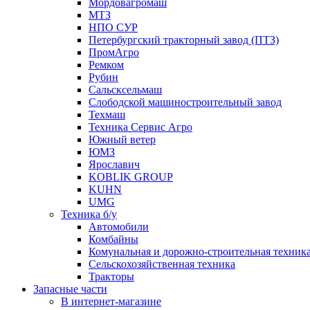
Мордовагромаш
МТЗ
НПО СУР
Петербургский тракторный завод (ПТЗ)
ПромАгро
Ремком
Рубин
Сальскcельмаш
Слободской машиностроительный завод
Техмаш
Техника Сервис Агро
Южный ветер
ЮМЗ
Ярославич
KOBLIK GROUP
KUHN
UMG
Техника б/у
Автомобили
Комбайны
Комунальная и дорожно-строительная техник
Сельскохозяйственная техника
Тракторы
Запасные части
В интернет-магазине