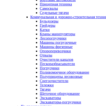
Прицепная техника
Самосвалы
Седельные тягачи
Коммунальная и дорожно-строительная техни
Бульдозеры
Грейдеры
Катки
Краны манипуляторы
Лесопогрузчики
Машины погрузочные
Машины фрезерные
Опороперевозчики
Отвалы
Очистители каналов
Пескоразбрасыватели
Погрузчики
Поливомоечное оборудование
Полуприцепы лесовозные
Снегоочистители
Тележки
Тягачи
Щеточное оборудование
Экскаваторы
Экскаваторы-погрузчики