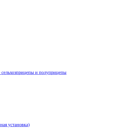
е сельхозприцепы и полуприцепы
ная установка)