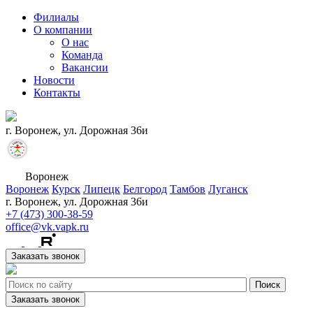
Филиалы
О компании
О нас
Команда
Вакансии
Новости
Контакты
г. Воронеж, ул. Дорожная 36и
Воронеж
Воронеж
Курск
Липецк
Белгород
Тамбов
Луганск
г. Воронеж, ул. Дорожная 36и
+7 (473) 300-38-59
office@vk.vapk.ru
Заказать звонок
Заказать звонок