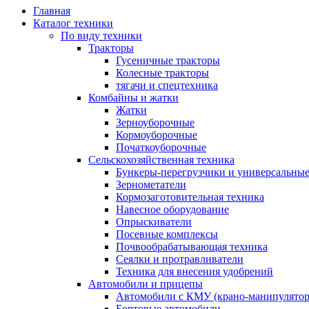
Главная
Каталог техники
По виду техники
Тракторы
Гусеничные тракторы
Колесные тракторы
тягачи и спецтехника
Комбайны и жатки
Жатки
Зерноуборочные
Кормоуборочные
Початкоуборочные
Сельскохозяйственная техника
Бункеры-перегрузчики и универсальны
Зернометатели
Кормозаготовительная техника
Навесное оборудование
Опрыскиватели
Посевные комплексы
Почвообрабатывающая техника
Сеялки и протравливатели
Техника для внесения удобрений
Автомобили и прицепы
Автомобили с КМУ (крано-манипулятор
Бортовые автомобили