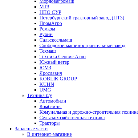
Мордовагромаш
МТЗ
НПО СУР
Петербургский тракторный завод (ПТЗ)
ПромАгро
Ремком
Рубин
Сальскcельмаш
Слободской машиностроительный завод
Техмаш
Техника Сервис Агро
Южный ветер
ЮМЗ
Ярославич
KOBLIK GROUP
KUHN
UMG
Техника б/у
Автомобили
Комбайны
Комунальная и дорожно-строительная техник
Сельскохозяйственная техника
Тракторы
Запасные части
В интернет-магазине