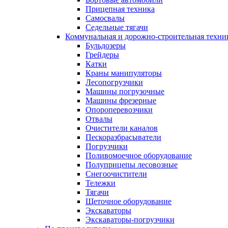
Прицепная техника
Самосвалы
Седельные тягачи
Коммунальная и дорожно-строительная техни
Бульдозеры
Грейдеры
Катки
Краны манипуляторы
Лесопогрузчики
Машины погрузочные
Машины фрезерные
Опороперевозчики
Отвалы
Очистители каналов
Пескоразбрасыватели
Погрузчики
Поливомоечное оборудование
Полуприцепы лесовозные
Снегоочистители
Тележки
Тягачи
Щеточное оборудование
Экскаваторы
Экскаваторы-погрузчики