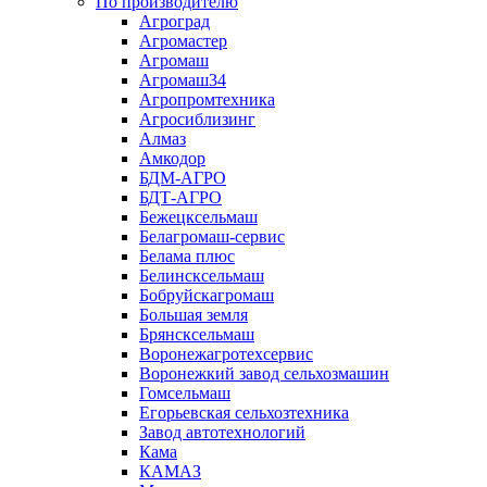
По производителю
Агроград
Агромастер
Агромаш
Агромаш34
Агропромтехника
Агросиблизинг
Алмаз
Амкодор
БДМ-АГРО
БДТ-АГРО
Бежецксельмаш
Белагромаш-сервис
Белама плюс
Белинсксельмаш
Бобруйскагромаш
Большая земля
Брянсксельмаш
Воронежагротехсервис
Воронежкий завод сельхозмашин
Гомсельмаш
Егорьевская сельхозтехника
Завод автотехнологий
Кама
КАМАЗ