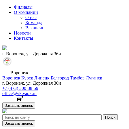
Филиалы
О компании
О нас
Команда
Вакансии
Новости
Контакты
г. Воронеж, ул. Дорожная 36и
Воронеж
Воронеж
Курск
Липецк
Белгород
Тамбов
Луганск
г. Воронеж, ул. Дорожная 36и
+7 (473) 300-38-59
office@vk.vapk.ru
Заказать звонок
Заказать звонок