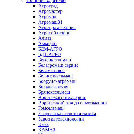
По производителю
Агроград
Агромастер
Агромаш
Агромаш34
Агропромтехника
Агросиблизинг
Алмаз
Амкодор
БДМ-АГРО
БДТ-АГРО
Бежецксельмаш
Белагромаш-сервис
Белама плюс
Белинсксельмаш
Бобруйскагромаш
Большая земля
Брянсксельмаш
Воронежагротехсервис
Воронежкий завод сельхозмашин
Гомсельмаш
Егорьевская сельхозтехника
Завод автотехнологий
Кама
КАМАЗ