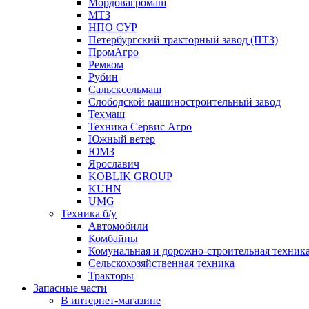
Мордовагромаш
МТЗ
НПО СУР
Петербургский тракторный завод (ПТЗ)
ПромАгро
Ремком
Рубин
Сальскcельмаш
Слободской машиностроительный завод
Техмаш
Техника Сервис Агро
Южный ветер
ЮМЗ
Ярославич
KOBLIK GROUP
KUHN
UMG
Техника б/у
Автомобили
Комбайны
Комунальная и дорожно-строительная техник
Сельскохозяйственная техника
Тракторы
Запасные части
В интернет-магазине