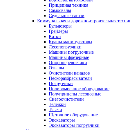
Прицепная техника
Самосвалы
Седельные тягачи
Коммунальная и дорожно-строительная техни
Бульдозеры
Грейдеры
Катки
Краны манипуляторы
Лесопогрузчики
Машины погрузочные
Машины фрезерные
Опороперевозчики
Отвалы
Очистители каналов
Пескоразбрасыватели
Погрузчики
Поливомоечное оборудование
Полуприцепы лесовозные
Снегоочистители
Тележки
Тягачи
Щеточное оборудование
Экскаваторы
Экскаваторы-погрузчики