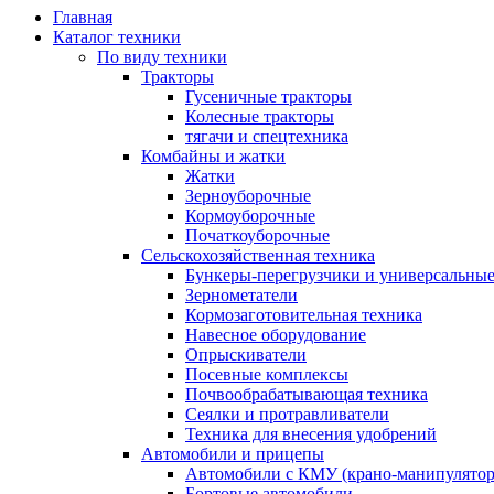
Главная
Каталог техники
По виду техники
Тракторы
Гусеничные тракторы
Колесные тракторы
тягачи и спецтехника
Комбайны и жатки
Жатки
Зерноуборочные
Кормоуборочные
Початкоуборочные
Сельскохозяйственная техника
Бункеры-перегрузчики и универсальны
Зернометатели
Кормозаготовительная техника
Навесное оборудование
Опрыскиватели
Посевные комплексы
Почвообрабатывающая техника
Сеялки и протравливатели
Техника для внесения удобрений
Автомобили и прицепы
Автомобили с КМУ (крано-манипулятор
Бортовые автомобили