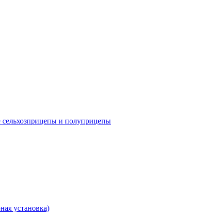
е сельхозприцепы и полуприцепы
ная установка)