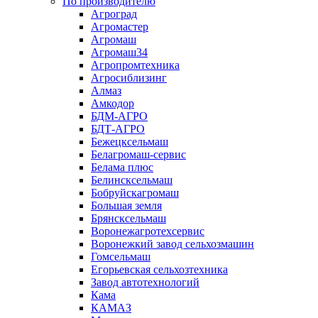
По производителю
Агроград
Агромастер
Агромаш
Агромаш34
Агропромтехника
Агросиблизинг
Алмаз
Амкодор
БДМ-АГРО
БДТ-АГРО
Бежецксельмаш
Белагромаш-сервис
Белама плюс
Белинсксельмаш
Бобруйскагромаш
Большая земля
Брянсксельмаш
Воронежагротехсервис
Воронежкий завод сельхозмашин
Гомсельмаш
Егорьевская сельхозтехника
Завод автотехнологий
Кама
КАМАЗ