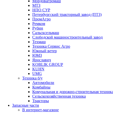
Мордовагромаш
МТЗ
НПО СУР
Петербургский тракторный завод (ПТЗ)
ПромАгро
Ремком
Рубин
Сальскcельмаш
Слободской машиностроительный завод
Техмаш
Техника Сервис Агро
Южный ветер
ЮМЗ
Ярославич
KOBLIK GROUP
KUHN
UMG
Техника б/у
Автомобили
Комбайны
Комунальная и дорожно-строительная техник
Сельскохозяйственная техника
Тракторы
Запасные части
В интернет-магазине