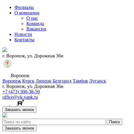
Филиалы
О компании
О нас
Команда
Вакансии
Новости
Контакты
г. Воронеж, ул. Дорожная 36и
Воронеж
Воронеж
Курск
Липецк
Белгород
Тамбов
Луганск
г. Воронеж, ул. Дорожная 36и
+7 (473) 300-38-59
office@vk.vapk.ru
Заказать звонок
Заказать звонок