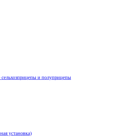
е сельхозприцепы и полуприцепы
ная установка)