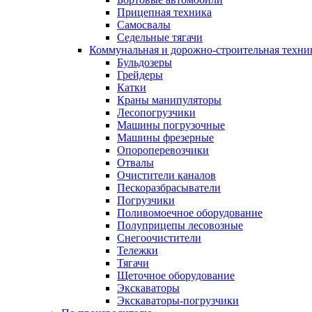
Прицепная техника
Самосвалы
Седельные тягачи
Коммунальная и дорожно-строительная техни
Бульдозеры
Грейдеры
Катки
Краны манипуляторы
Лесопогрузчики
Машины погрузочные
Машины фрезерные
Опороперевозчики
Отвалы
Очистители каналов
Пескоразбрасыватели
Погрузчики
Поливомоечное оборудование
Полуприцепы лесовозные
Снегоочистители
Тележки
Тягачи
Щеточное оборудование
Экскаваторы
Экскаваторы-погрузчики