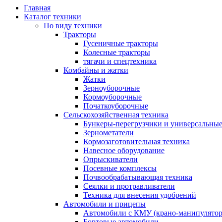
Главная
Каталог техники
По виду техники
Тракторы
Гусеничные тракторы
Колесные тракторы
тягачи и спецтехника
Комбайны и жатки
Жатки
Зерноуборочные
Кормоуборочные
Початкоуборочные
Сельскохозяйственная техника
Бункеры-перегрузчики и универсальны
Зернометатели
Кормозаготовительная техника
Навесное оборудование
Опрыскиватели
Посевные комплексы
Почвообрабатывающая техника
Сеялки и протравливатели
Техника для внесения удобрений
Автомобили и прицепы
Автомобили с КМУ (крано-манипулятор
Бортовые автомобили