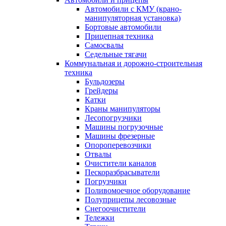
Автомобили с КМУ (крано-
манипуляторная установка)
Бортовые автомобили
Прицепная техника
Самосвалы
Седельные тягачи
Коммунальная и дорожно-строительная
техника
Бульдозеры
Грейдеры
Катки
Краны манипуляторы
Лесопогрузчики
Машины погрузочные
Машины фрезерные
Опороперевозчики
Отвалы
Очистители каналов
Пескоразбрасыватели
Погрузчики
Поливомоечное оборудование
Полуприцепы лесовозные
Снегоочистители
Тележки