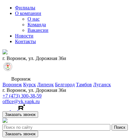
Филиалы
О компании
О нас
Команда
Вакансии
Новости
Контакты
г. Воронеж, ул. Дорожная 36и
Воронеж
Воронеж
Курск
Липецк
Белгород
Тамбов
Луганск
г. Воронеж, ул. Дорожная 36и
+7 (473) 300-38-59
office@vk.vapk.ru
Заказать звонок
Заказать звонок