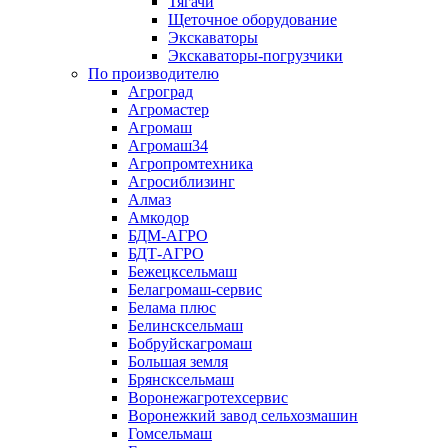
Тягачи
Щеточное оборудование
Экскаваторы
Экскаваторы-погрузчики
По производителю
Агроград
Агромастер
Агромаш
Агромаш34
Агропромтехника
Агросиблизинг
Алмаз
Амкодор
БДМ-АГРО
БДТ-АГРО
Бежецксельмаш
Белагромаш-сервис
Белама плюс
Белинсксельмаш
Бобруйскагромаш
Большая земля
Брянсксельмаш
Воронежагротехсервис
Воронежкий завод сельхозмашин
Гомсельмаш