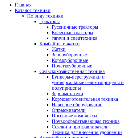
Главная
Каталог техники
По виду техники
Тракторы
Гусеничные тракторы
Колесные тракторы
тягачи и спецтехника
Комбайны и жатки
Жатки
Зерноуборочные
Кормоуборочные
Початкоуборочные
Сельскохозяйственная техника
Бункеры-перегрузчики и
универсальные сельхозприцепы и
полуприцепы
Зернометатели
Кормозаготовительная техника
Навесное оборудование
Опрыскиватели
Посевные комплексы
Почвообрабатывающая техника
Сеялки и протравливатели
Техника для внесения удобрений
Автомобили и прицепы