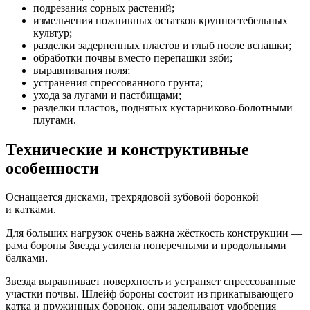
подрезания сорных растений;
измельчения пожнивных остатков крупностебельных
культур;
разделки задерненных пластов и глыб после вспашки;
обработки почвы вместо перепашки зяби;
выравнивания поля;
устранения спрессованного грунта;
ухода за лугами и пастбищами;
разделки пластов, поднятых кустарниково-болотными
плугами.
Технические и конструктивные
особенности
Оснащается дисками, трехрядовой зубовой боронкой
и катками.
Для больших нагрузок очень важна жёсткость конструкции —
рама бороны Звезда усилена поперечными и продольными
балками.
Звезда выравнивает поверхность и устраняет спрессованные
участки почвы. Шлейф бороны состоит из прикатывающего
катка и пружинных боронок, они заделывают удобрения