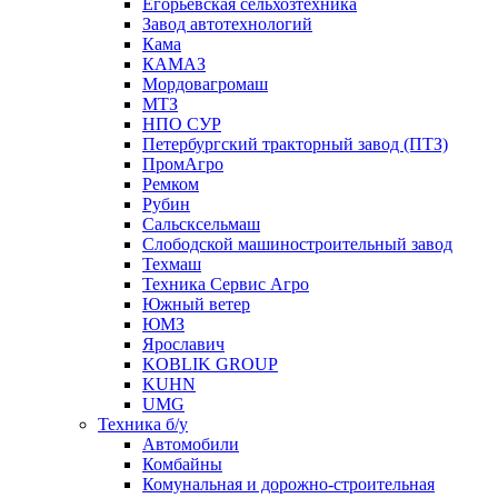
Егорьевская сельхозтехника
Завод автотехнологий
Кама
КАМАЗ
Мордовагромаш
МТЗ
НПО СУР
Петербургский тракторный завод (ПТЗ)
ПромАгро
Ремком
Рубин
Сальскcельмаш
Слободской машиностроительный завод
Техмаш
Техника Сервис Агро
Южный ветер
ЮМЗ
Ярославич
KOBLIK GROUP
KUHN
UMG
Техника б/у
Автомобили
Комбайны
Комунальная и дорожно-строительная