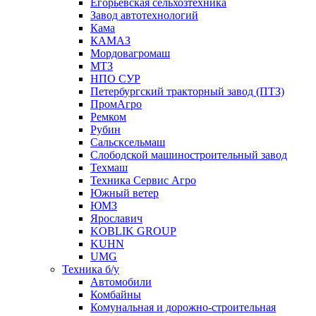
Егорьевская сельхозтехника
Завод автотехнологий
Кама
КАМАЗ
Мордовагромаш
МТЗ
НПО СУР
Петербургский тракторный завод (ПТЗ)
ПромАгро
Ремком
Рубин
Сальскcельмаш
Слободской машиностроительный завод
Техмаш
Техника Сервис Агро
Южный ветер
ЮМЗ
Ярославич
KOBLIK GROUP
KUHN
UMG
Техника б/у
Автомобили
Комбайны
Комунальная и дорожно-строительная