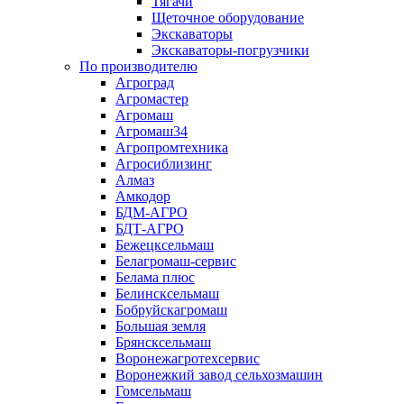
Тягачи
Щеточное оборудование
Экскаваторы
Экскаваторы-погрузчики
По производителю
Агроград
Агромастер
Агромаш
Агромаш34
Агропромтехника
Агросиблизинг
Алмаз
Амкодор
БДМ-АГРО
БДТ-АГРО
Бежецксельмаш
Белагромаш-сервис
Белама плюс
Белинсксельмаш
Бобруйскагромаш
Большая земля
Брянсксельмаш
Воронежагротехсервис
Воронежкий завод сельхозмашин
Гомсельмаш