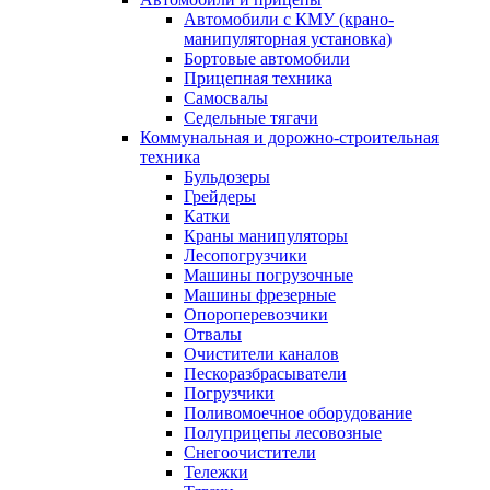
Автомобили с КМУ (крано-
манипуляторная установка)
Бортовые автомобили
Прицепная техника
Самосвалы
Седельные тягачи
Коммунальная и дорожно-строительная
техника
Бульдозеры
Грейдеры
Катки
Краны манипуляторы
Лесопогрузчики
Машины погрузочные
Машины фрезерные
Опороперевозчики
Отвалы
Очистители каналов
Пескоразбрасыватели
Погрузчики
Поливомоечное оборудование
Полуприцепы лесовозные
Снегоочистители
Тележки