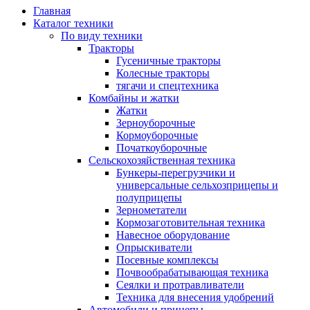
Главная
Каталог техники
По виду техники
Тракторы
Гусеничные тракторы
Колесные тракторы
тягачи и спецтехника
Комбайны и жатки
Жатки
Зерноуборочные
Кормоуборочные
Початкоуборочные
Сельскохозяйственная техника
Бункеры-перегрузчики и
универсальные сельхозприцепы и
полуприцепы
Зернометатели
Кормозаготовительная техника
Навесное оборудование
Опрыскиватели
Посевные комплексы
Почвообрабатывающая техника
Сеялки и протравливатели
Техника для внесения удобрений
Автомобили и прицепы