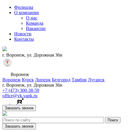
Филиалы
О компании
О нас
Команда
Вакансии
Новости
Контакты
г. Воронеж, ул. Дорожная 36и
Воронеж
Воронеж
Курск
Липецк
Белгород
Тамбов
Луганск
г. Воронеж, ул. Дорожная 36и
+7 (473) 300-38-59
office@vk.vapk.ru
Заказать звонок
Заказать звонок