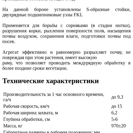
На данной бороне установлены S-образные стойки,
двухрядные подшипниковые узлы FKL
Применяется для борьбы с сорняками (в стадии нитки),
разрушения корки, рыхления поверхности поля, насыщения
почвы воздухом, сохранения влаги, подготовки почвы под
посев.
Агрегат эффективно и равномерно разрыхляет почву, не
повреждая при этом растения, имеет высокую
раму, что позволяет проводить междурядную обработку в
более поздние сроки вегетации.
Технические характеристики
Производительность за 1 час основного времени,
до 9,3
га/ч
Рабочая скорость, км/ч
до 15
Рабочая ширина захвата, м
6,2
Глубина обработки, см
5-6
Масса, кг
970±20
Габаритные размеры в рабочем положении; мм