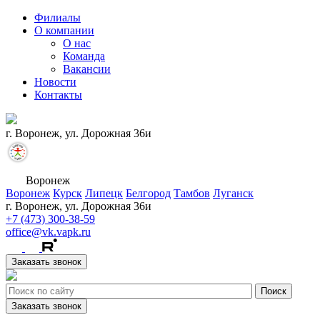
Филиалы
О компании
О нас
Команда
Вакансии
Новости
Контакты
г. Воронеж, ул. Дорожная 36и
Воронеж
Воронеж
Курск
Липецк
Белгород
Тамбов
Луганск
г. Воронеж, ул. Дорожная 36и
+7 (473) 300-38-59
office@vk.vapk.ru
Заказать звонок
Заказать звонок