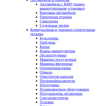
Автомобили с КМУ (крано-
манипуляторная установка)
Бортовые автомобили
Прицепная техника
Самосвалы
Седельные тягачи
Коммунальная и дорожно-строительная
техника
Бульдозеры
Грейдеры
Катки
Краны манипуляторы
Лесопогрузчики
Машины погрузочные
Машины фрезерные
Опороперевозчики
Отвалы
Очистители каналов
Пескоразбрасыватели
Погрузчики
Поливомоечное оборудование
Полуприцепы лесовозные
Снегоочистители
Тележки