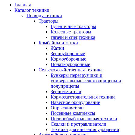
Главная
Каталог техники
По виду техники
Тракторы
Гусеничные тракторы
Колесные тракторы
тягачи и спецтехника
Комбайны и жатки
Жатки
Зерноуборочные
Кормоуборочные
Початкоуборочные
Сельскохозяйственная техника
Бункеры-перегрузчики и
универсальные сельхозприцепы и
полуприцепы
Зернометатели
Кормозаготовительная техника
Навесное оборудование
Опрыскиватели
Посевные комплексы
Почвообрабатывающая техника
Сеялки и протравливатели
Техника для внесения удобрений
Автомобили и прицепы