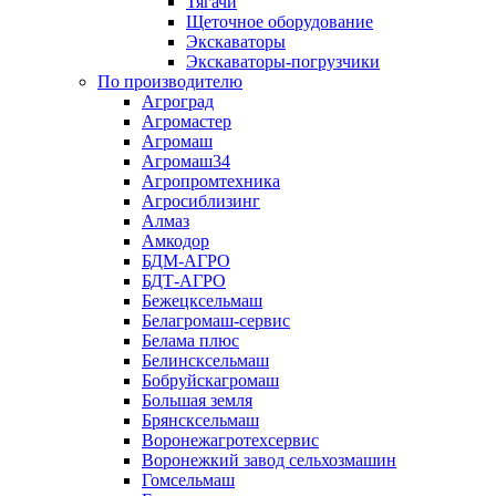
Тягачи
Щеточное оборудование
Экскаваторы
Экскаваторы-погрузчики
По производителю
Агроград
Агромастер
Агромаш
Агромаш34
Агропромтехника
Агросиблизинг
Алмаз
Амкодор
БДМ-АГРО
БДТ-АГРО
Бежецксельмаш
Белагромаш-сервис
Белама плюс
Белинсксельмаш
Бобруйскагромаш
Большая земля
Брянсксельмаш
Воронежагротехсервис
Воронежкий завод сельхозмашин
Гомсельмаш