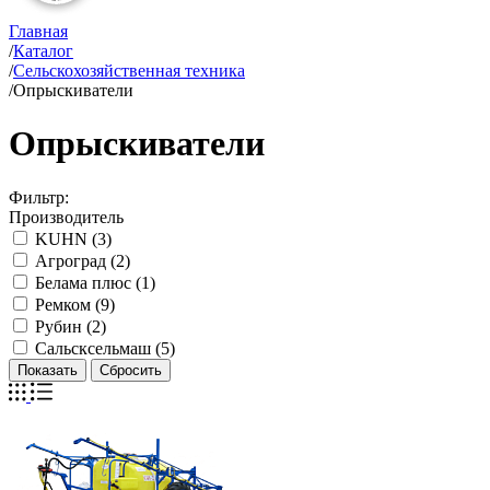
Главная
/
Каталог
/
Сельскохозяйственная техника
/
Опрыскиватели
Опрыскиватели
Фильтр:
Производитель
KUHN (
3
)
Агроград (
2
)
Белама плюс (
1
)
Ремком (
9
)
Рубин (
2
)
Сальсксельмаш (
5
)