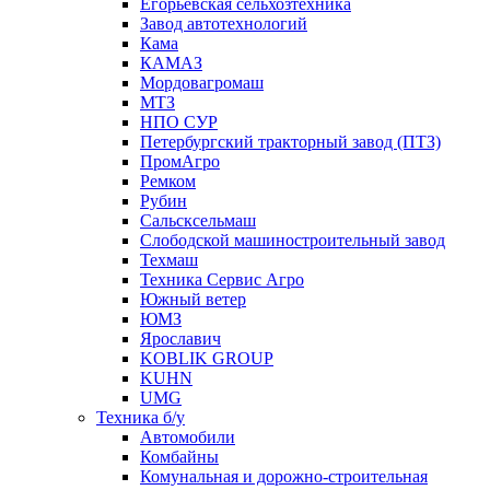
Егорьевская сельхозтехника
Завод автотехнологий
Кама
КАМАЗ
Мордовагромаш
МТЗ
НПО СУР
Петербургский тракторный завод (ПТЗ)
ПромАгро
Ремком
Рубин
Сальскcельмаш
Слободской машиностроительный завод
Техмаш
Техника Сервис Агро
Южный ветер
ЮМЗ
Ярославич
KOBLIK GROUP
KUHN
UMG
Техника б/у
Автомобили
Комбайны
Комунальная и дорожно-строительная