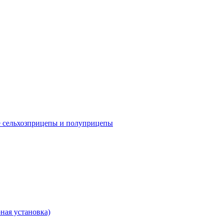
е сельхозприцепы и полуприцепы
ная установка)