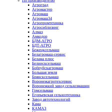
По производителю
Агроград
Агромастер
Агромаш
Агромаш34
Агропромтехника
Агросиблизинг
Алмаз
Амкодор
БДМ-АГРО
БДТ-АГРО
Бежецксельмаш
Белагромаш-сервис
Белама плюс
Белинсксельмаш
Бобруйскагромаш
Большая земля
Брянсксельмаш
Воронежагротехсервис
Воронежкий завод сельхозмашин
Гомсельмаш
Егорьевская сельхозтехника
Завод автотехнологий
Кама
КАМАЗ