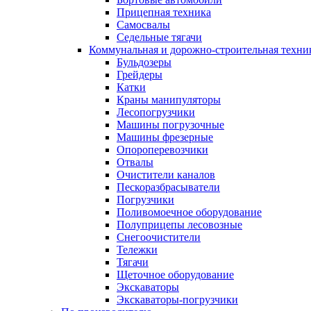
Прицепная техника
Самосвалы
Седельные тягачи
Коммунальная и дорожно-строительная техни
Бульдозеры
Грейдеры
Катки
Краны манипуляторы
Лесопогрузчики
Машины погрузочные
Машины фрезерные
Опороперевозчики
Отвалы
Очистители каналов
Пескоразбрасыватели
Погрузчики
Поливомоечное оборудование
Полуприцепы лесовозные
Снегоочистители
Тележки
Тягачи
Щеточное оборудование
Экскаваторы
Экскаваторы-погрузчики