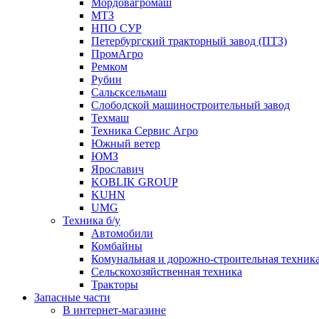
Мордовагромаш
МТЗ
НПО СУР
Петербургский тракторный завод (ПТЗ)
ПромАгро
Ремком
Рубин
Сальскcельмаш
Слободской машиностроительный завод
Техмаш
Техника Сервис Агро
Южный ветер
ЮМЗ
Ярославич
KOBLIK GROUP
KUHN
UMG
Техника б/у
Автомобили
Комбайны
Комунальная и дорожно-строительная техник
Сельскохозяйственная техника
Тракторы
Запасные части
В интернет-магазине