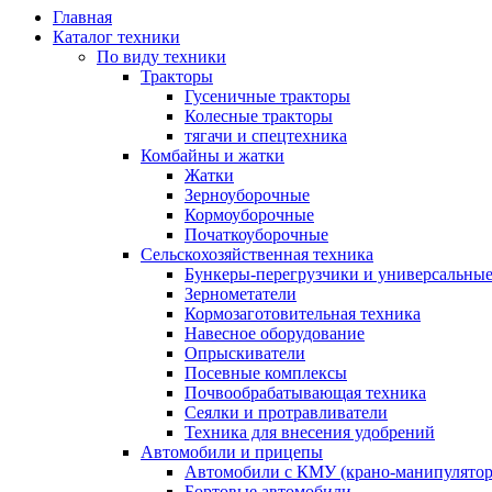
Главная
Каталог техники
По виду техники
Тракторы
Гусеничные тракторы
Колесные тракторы
тягачи и спецтехника
Комбайны и жатки
Жатки
Зерноуборочные
Кормоуборочные
Початкоуборочные
Сельскохозяйственная техника
Бункеры-перегрузчики и универсальны
Зернометатели
Кормозаготовительная техника
Навесное оборудование
Опрыскиватели
Посевные комплексы
Почвообрабатывающая техника
Сеялки и протравливатели
Техника для внесения удобрений
Автомобили и прицепы
Автомобили с КМУ (крано-манипулятор
Бортовые автомобили