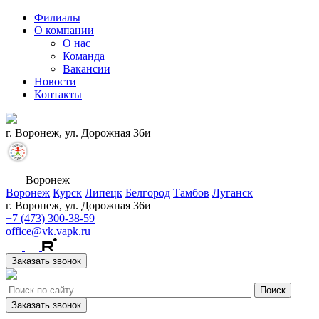
Филиалы
О компании
О нас
Команда
Вакансии
Новости
Контакты
г. Воронеж, ул. Дорожная 36и
Воронеж
Воронеж
Курск
Липецк
Белгород
Тамбов
Луганск
г. Воронеж, ул. Дорожная 36и
+7 (473) 300-38-59
office@vk.vapk.ru
Заказать звонок
Заказать звонок