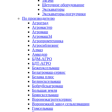
Тягачи
Щеточное оборудование
Экскаваторы
Экскаваторы-погрузчики
По производителю
Агроград
Агромастер
Агромаш
Агромаш34
Агропромтехника
Агросиблизинг
Алмаз
Амкодор
БДМ-АГРО
БДТ-АГРО
Бежецксельмаш
Белагромаш-сервис
Белама плюс
Белинсксельмаш
Бобруйскагромаш
Большая земля
Брянсксельмаш
Воронежагротехсервис
Воронежкий завод сельхозмашин
Гомсельмаш