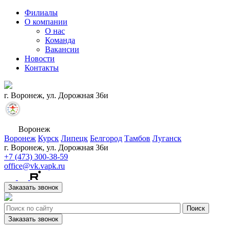
Филиалы
О компании
О нас
Команда
Вакансии
Новости
Контакты
г. Воронеж, ул. Дорожная 36и
Воронеж
Воронеж
Курск
Липецк
Белгород
Тамбов
Луганск
г. Воронеж, ул. Дорожная 36и
+7 (473) 300-38-59
office@vk.vapk.ru
Заказать звонок
Заказать звонок