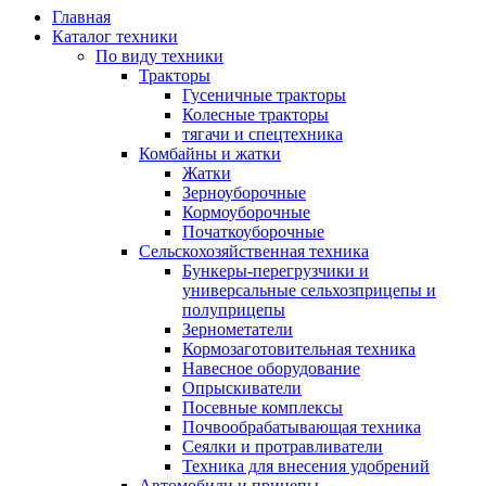
Главная
Каталог техники
По виду техники
Тракторы
Гусеничные тракторы
Колесные тракторы
тягачи и спецтехника
Комбайны и жатки
Жатки
Зерноуборочные
Кормоуборочные
Початкоуборочные
Сельскохозяйственная техника
Бункеры-перегрузчики и
универсальные сельхозприцепы и
полуприцепы
Зернометатели
Кормозаготовительная техника
Навесное оборудование
Опрыскиватели
Посевные комплексы
Почвообрабатывающая техника
Сеялки и протравливатели
Техника для внесения удобрений
Автомобили и прицепы