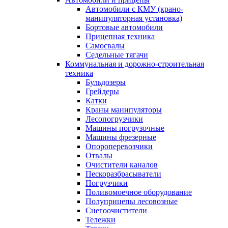
Автомобили с КМУ (крано-
манипуляторная установка)
Бортовые автомобили
Прицепная техника
Самосвалы
Седельные тягачи
Коммунальная и дорожно-строительная
техника
Бульдозеры
Грейдеры
Катки
Краны манипуляторы
Лесопогрузчики
Машины погрузочные
Машины фрезерные
Опороперевозчики
Отвалы
Очистители каналов
Пескоразбрасыватели
Погрузчики
Поливомоечное оборудование
Полуприцепы лесовозные
Снегоочистители
Тележки