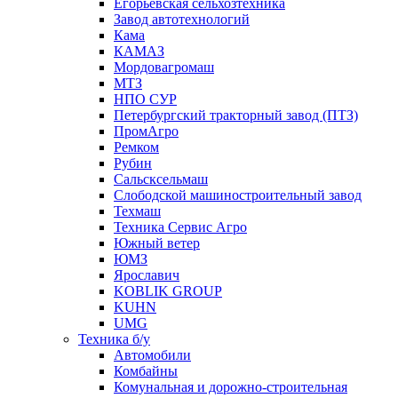
Егорьевская сельхозтехника
Завод автотехнологий
Кама
КАМАЗ
Мордовагромаш
МТЗ
НПО СУР
Петербургский тракторный завод (ПТЗ)
ПромАгро
Ремком
Рубин
Сальскcельмаш
Слободской машиностроительный завод
Техмаш
Техника Сервис Агро
Южный ветер
ЮМЗ
Ярославич
KOBLIK GROUP
KUHN
UMG
Техника б/у
Автомобили
Комбайны
Комунальная и дорожно-строительная