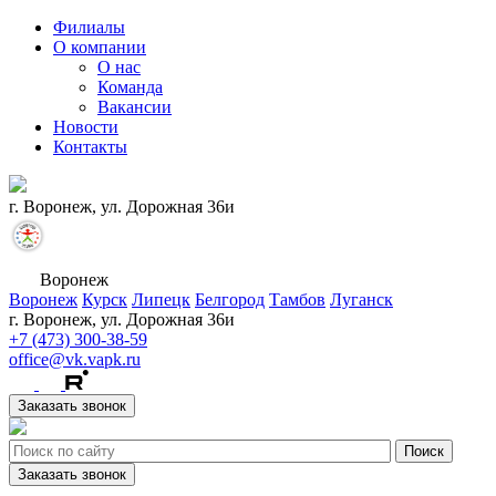
Филиалы
О компании
О нас
Команда
Вакансии
Новости
Контакты
г. Воронеж, ул. Дорожная 36и
Воронеж
Воронеж
Курск
Липецк
Белгород
Тамбов
Луганск
г. Воронеж, ул. Дорожная 36и
+7 (473) 300-38-59
office@vk.vapk.ru
Заказать звонок
Заказать звонок