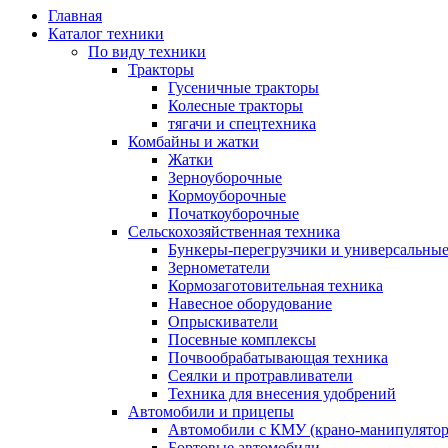
Главная
Каталог техники
По виду техники
Тракторы
Гусеничные тракторы
Колесные тракторы
тягачи и спецтехника
Комбайны и жатки
Жатки
Зерноуборочные
Кормоуборочные
Початкоуборочные
Сельскохозяйственная техника
Бункеры-перегрузчики и универсальны
Зернометатели
Кормозаготовительная техника
Навесное оборудование
Опрыскиватели
Посевные комплексы
Почвообрабатывающая техника
Сеялки и протравливатели
Техника для внесения удобрений
Автомобили и прицепы
Автомобили с КМУ (крано-манипулятор
Бортовые автомобили