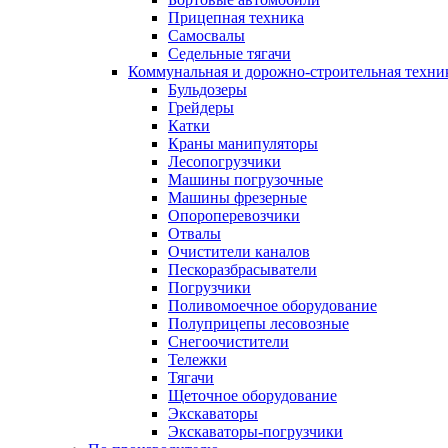
Прицепная техника
Самосвалы
Седельные тягачи
Коммунальная и дорожно-строительная техни
Бульдозеры
Грейдеры
Катки
Краны манипуляторы
Лесопогрузчики
Машины погрузочные
Машины фрезерные
Опороперевозчики
Отвалы
Очистители каналов
Пескоразбрасыватели
Погрузчики
Поливомоечное оборудование
Полуприцепы лесовозные
Снегоочистители
Тележки
Тягачи
Щеточное оборудование
Экскаваторы
Экскаваторы-погрузчики