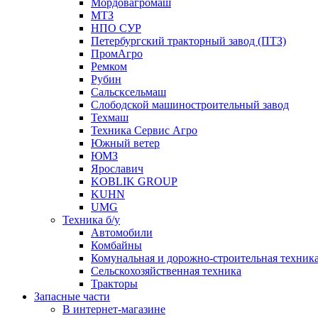
Мордовагромаш
МТЗ
НПО СУР
Петербургский тракторный завод (ПТЗ)
ПромАгро
Ремком
Рубин
Сальскcельмаш
Слободской машиностроительный завод
Техмаш
Техника Сервис Агро
Южный ветер
ЮМЗ
Ярославич
KOBLIK GROUP
KUHN
UMG
Техника б/у
Автомобили
Комбайны
Комунальная и дорожно-строительная техник
Сельскохозяйственная техника
Тракторы
Запасные части
В интернет-магазине