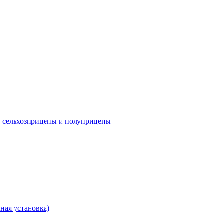
е сельхозприцепы и полуприцепы
ная установка)