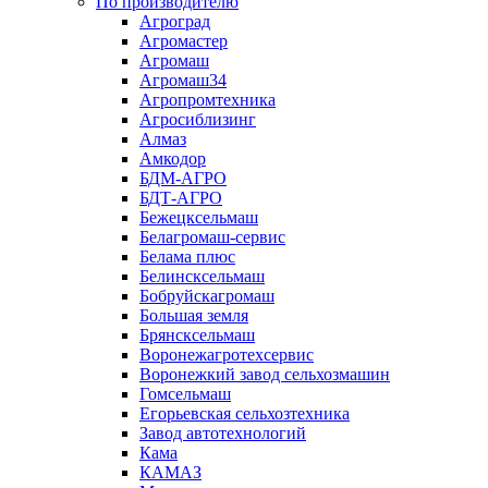
По производителю
Агроград
Агромастер
Агромаш
Агромаш34
Агропромтехника
Агросиблизинг
Алмаз
Амкодор
БДМ-АГРО
БДТ-АГРО
Бежецксельмаш
Белагромаш-сервис
Белама плюс
Белинсксельмаш
Бобруйскагромаш
Большая земля
Брянсксельмаш
Воронежагротехсервис
Воронежкий завод сельхозмашин
Гомсельмаш
Егорьевская сельхозтехника
Завод автотехнологий
Кама
КАМАЗ