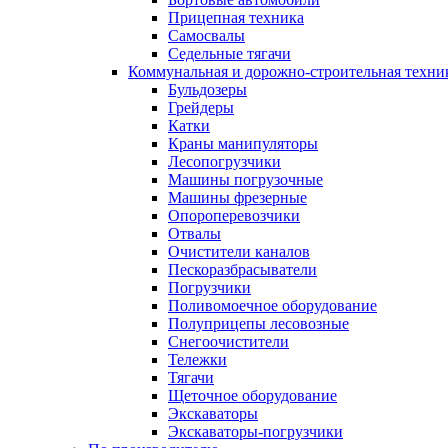
Прицепная техника
Самосвалы
Седельные тягачи
Коммунальная и дорожно-строительная техни
Бульдозеры
Грейдеры
Катки
Краны манипуляторы
Лесопогрузчики
Машины погрузочные
Машины фрезерные
Опороперевозчики
Отвалы
Очистители каналов
Пескоразбрасыватели
Погрузчики
Поливомоечное оборудование
Полуприцепы лесовозные
Снегоочистители
Тележки
Тягачи
Щеточное оборудование
Экскаваторы
Экскаваторы-погрузчики