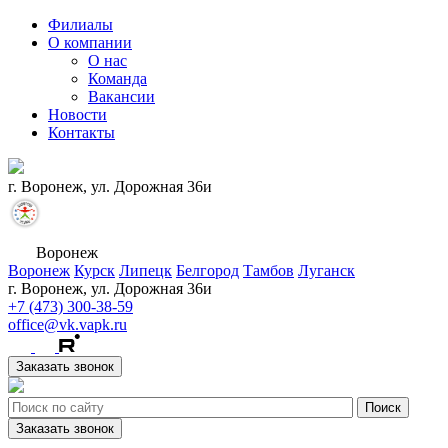
Филиалы
О компании
О нас
Команда
Вакансии
Новости
Контакты
г. Воронеж, ул. Дорожная 36и
Воронеж
Воронеж
Курск
Липецк
Белгород
Тамбов
Луганск
г. Воронеж, ул. Дорожная 36и
+7 (473) 300-38-59
office@vk.vapk.ru
Заказать звонок
Заказать звонок