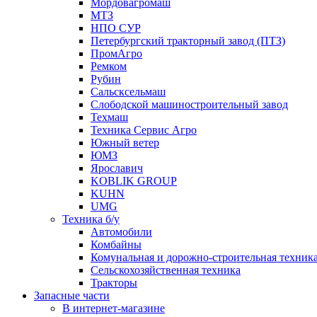
Мордовагромаш
МТЗ
НПО СУР
Петербургский тракторный завод (ПТЗ)
ПромАгро
Ремком
Рубин
Сальскcельмаш
Слободской машиностроительный завод
Техмаш
Техника Сервис Агро
Южный ветер
ЮМЗ
Ярославич
KOBLIK GROUP
KUHN
UMG
Техника б/у
Автомобили
Комбайны
Комунальная и дорожно-строительная техник
Сельскохозяйственная техника
Тракторы
Запасные части
В интернет-магазине