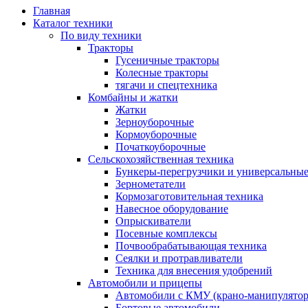
Главная
Каталог техники
По виду техники
Тракторы
Гусеничные тракторы
Колесные тракторы
тягачи и спецтехника
Комбайны и жатки
Жатки
Зерноуборочные
Кормоуборочные
Початкоуборочные
Сельскохозяйственная техника
Бункеры-перегрузчики и универсальны
Зернометатели
Кормозаготовительная техника
Навесное оборудование
Опрыскиватели
Посевные комплексы
Почвообрабатывающая техника
Сеялки и протравливатели
Техника для внесения удобрений
Автомобили и прицепы
Автомобили с КМУ (крано-манипулятор
Бортовые автомобили