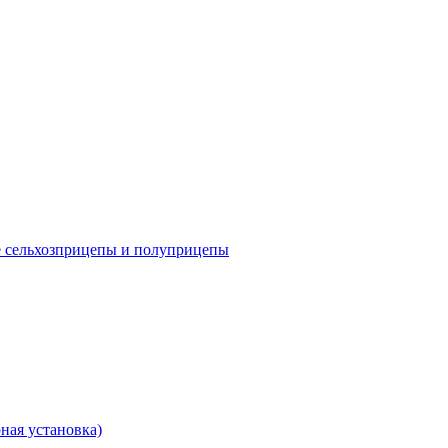
е сельхозприцепы и полуприцепы
ная установка)