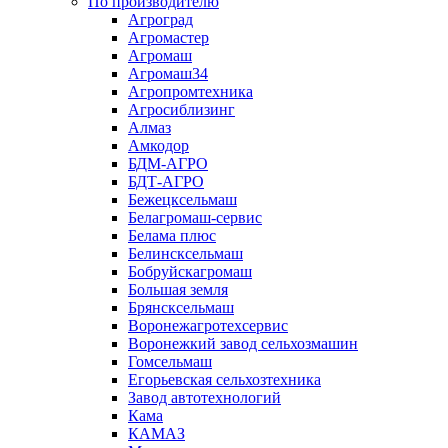
По производителю
Агроград
Агромастер
Агромаш
Агромаш34
Агропромтехника
Агросиблизинг
Алмаз
Амкодор
БДМ-АГРО
БДТ-АГРО
Бежецксельмаш
Белагромаш-сервис
Белама плюс
Белинсксельмаш
Бобруйскагромаш
Большая земля
Брянсксельмаш
Воронежагротехсервис
Воронежкий завод сельхозмашин
Гомсельмаш
Егорьевская сельхозтехника
Завод автотехнологий
Кама
КАМАЗ