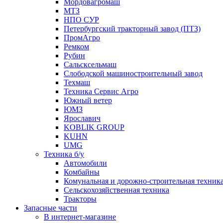
Мордовагромаш
МТЗ
НПО СУР
Петербургский тракторный завод (ПТЗ)
ПромАгро
Ремком
Рубин
Сальскcельмаш
Слободской машиностроительный завод
Техмаш
Техника Сервис Агро
Южный ветер
ЮМЗ
Ярославич
KOBLIK GROUP
KUHN
UMG
Техника б/у
Автомобили
Комбайны
Комунальная и дорожно-строительная техник
Сельскохозяйственная техника
Тракторы
Запасные части
В интернет-магазине