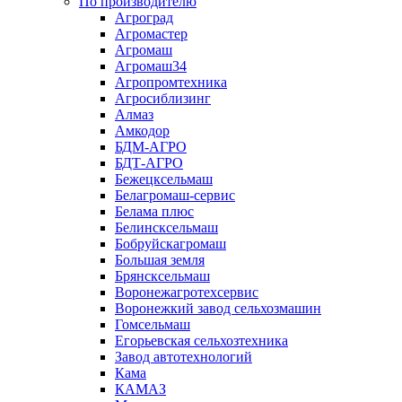
По производителю
Агроград
Агромастер
Агромаш
Агромаш34
Агропромтехника
Агросиблизинг
Алмаз
Амкодор
БДМ-АГРО
БДТ-АГРО
Бежецксельмаш
Белагромаш-сервис
Белама плюс
Белинсксельмаш
Бобруйскагромаш
Большая земля
Брянсксельмаш
Воронежагротехсервис
Воронежкий завод сельхозмашин
Гомсельмаш
Егорьевская сельхозтехника
Завод автотехнологий
Кама
КАМАЗ