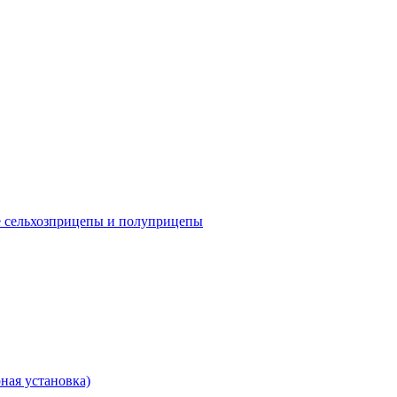
е сельхозприцепы и полуприцепы
ная установка)