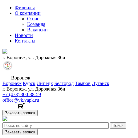
Филиалы
О компании
О нас
Команда
Вакансии
Новости
Контакты
г. Воронеж, ул. Дорожная 36и
Воронеж
Воронеж
Курск
Липецк
Белгород
Тамбов
Луганск
г. Воронеж, ул. Дорожная 36и
+7 (473) 300-38-59
office@vk.vapk.ru
Заказать звонок
Заказать звонок