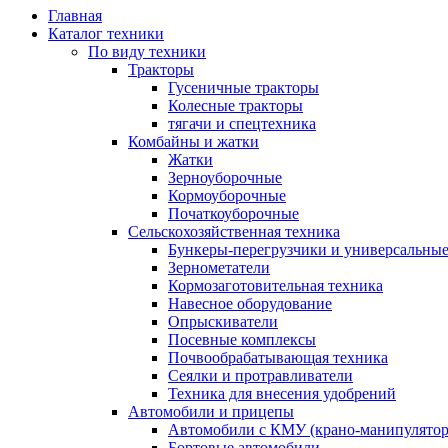
Главная
Каталог техники
По виду техники
Тракторы
Гусеничные тракторы
Колесные тракторы
тягачи и спецтехника
Комбайны и жатки
Жатки
Зерноуборочные
Кормоуборочные
Початкоуборочные
Сельскохозяйственная техника
Бункеры-перегрузчики и универсальны
Зернометатели
Кормозаготовительная техника
Навесное оборудование
Опрыскиватели
Посевные комплексы
Почвообрабатывающая техника
Сеялки и протравливатели
Техника для внесения удобрений
Автомобили и прицепы
Автомобили с КМУ (крано-манипулятор
Бортовые автомобили