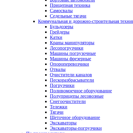
Прицепная техника
Самосвалы
Седельные тягачи
Коммунальная и дорожно-строительная техни
Бульдозеры
Грейдеры
Катки
Краны манипуляторы
Лесопогрузчики
Машины погрузочные
Машины фрезерные
Опороперевозчики
Отвалы
Очистители каналов
Пескоразбрасыватели
Погрузчики
Поливомоечное оборудование
Полуприцепы лесовозные
Снегоочистители
Тележки
Тягачи
Щеточное оборудование
Экскаваторы
Экскаваторы-погрузчики