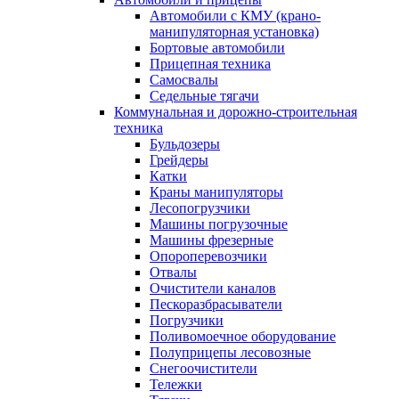
Автомобили с КМУ (крано-
манипуляторная установка)
Бортовые автомобили
Прицепная техника
Самосвалы
Седельные тягачи
Коммунальная и дорожно-строительная
техника
Бульдозеры
Грейдеры
Катки
Краны манипуляторы
Лесопогрузчики
Машины погрузочные
Машины фрезерные
Опороперевозчики
Отвалы
Очистители каналов
Пескоразбрасыватели
Погрузчики
Поливомоечное оборудование
Полуприцепы лесовозные
Снегоочистители
Тележки