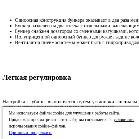
Одноосная конструкция бункера оказывает в два раза ме
Бункер разделен на два отсека с отдельными высевающи
Бункер снабжен дозатором со сменными катушками, кото
Полуприцепной одноосный бункер догружает задние колес
Вентилятор пневмосистемы может быть с гидроприводом 
Легкая регулировка
Настройка глубины выполняется путем установки специальн
клипс на штоке заднего подъемного гидроцилиндра.
Мы используем файлы cookie для улучшения работы сайта.
Продолжая просматривать этот сайт, вы соглашаетесь с
условиями
использования cookie–файлов
.
Собственный шнек-загрузчик
Принять и продолжить