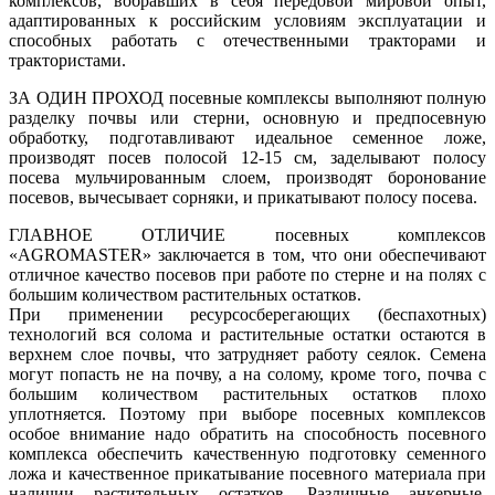
комплексов, вобравших в себя передовой мировой опыт,
адаптированных к российским условиям эксплуатации и
способных работать с отечественными тракторами и
трактористами.
ЗА ОДИН ПРОХОД посевные комплексы выполняют полную
разделку почвы или стерни, основную и предпосевную
обработку, подготавливают идеальное семенное ложе,
производят посев полосой 12-15 см, заделывают полосу
посева мульчированным слоем, производят боронование
посевов, вычесывает сорняки, и прикатывают полосу посева.
ГЛАВНОЕ ОТЛИЧИЕ посевных комплексов
«AGROMASTER» заключается в том, что они обеспечивают
отличное качество посевов при работе по стерне и на полях с
большим количеством растительных остатков.
При применении ресурсосберегающих (беспахотных)
технологий вся солома и растительные остатки остаются в
верхнем слое почвы, что затрудняет работу сеялок. Семена
могут попасть не на почву, а на солому, кроме того, почва с
большим количеством растительных остатков плохо
уплотняется. Поэтому при выборе посевных комплексов
особое внимание надо обратить на способность посевного
комплекса обеспечить качественную подготовку семенного
ложа и качественное прикатывание посевного материала при
наличии растительных остатков. Различные анкерные,