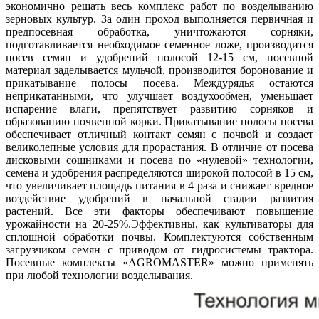
экономично решать весь комплекс работ по возделыванию
зерновых культур. За один проход выполняется первичная и
предпосевная обработка, уничтожаются сорняки,
подготавливается необходимое семенное ложе, производится
посев семян и удобрений полосой 12-15 см, посевной
материал заделывается мульчой, производится боронование и
прикатывание полосы посева. Междурядья остаются
неприкатанными, что улучшает воздухообмен, уменьшает
испарение влаги, препятствует развитию сорняков и
образованию почвенной корки. Прикатывание полосы посева
обеспечивает отличный контакт семян с почвой и создает
великолепные условия для прорастания. В отличие от посева
дисковыми сошниками и посева по «нулевой» технологии,
семена и удобрения распределяются широкой полосой в 15 см,
что увеличивает площадь питания в 4 раза и снижает вредное
воздействие удобрений в начальной стадии развития
растений. Все эти факторы обеспечивают повышение
урожайности на 20-25%.Эффективны, как культиваторы для
сплошной обработки почвы. Комплектуются собственным
загрузчиком семян с приводом от гидросистемы трактора.
Посевные комплексы «AGROMASTER» можно применять
при любой технологии возделывания.