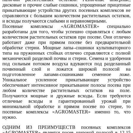
дисковые и прочие слабые сошники, упрощенные прицепные
прикатывающие устройства других посевных комплексов не
справляются с большим количеством растительных остатков,
и всходы получаются слабыми и неравномерными.
Посевные комплексы «AGROMASTER» специально
разработаны для того, чтобы успешно справляться с любым
количеством растительных остатков при посеве. Они отлично
работают даже при прямом посеве без предварительной
обработке стерни. Мощные лапы–сошники культиваторного
типа на пружинных стойках отлично справляются с полной
механической разделкой почвы и стерни. Семена и удобрения
под сильным потоком воздуха вдуваются под разделанный
почвенный слой и ложатся широкой полосой на
подготовленное лапами-сошниками семенное ложе.
Уникальное усиленное прикатывающее устройство
обеспечивает интенсивное прикатывание полосы посева при
любом количестве растительных остатков на поле.
Получаются мощные и дружные всходы. Если требуются
отличные всходы и гарантированный урожай при
минимальной обработке и прямом посеве по стерне, то
посевные комплексы «AGROMASTER» именно то, что
нужно.
ОДНИМ ИЗ ПРЕИМУЩЕСТВ посевных комплексов
«АGROMASTER» является посев широкой полосой в 12-15