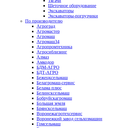
Тягачи
Щеточное оборудование
Экскаваторы
Экскаваторы-погрузчики
По производителю
Агроград
Агромастер
Агромаш
Агромаш34
Агропромтехника
Агросиблизинг
Алмаз
Амкодор
БДМ-АГРО
БДТ-АГРО
Бежецксельмаш
Белагромаш-сервис
Белама плюс
Белинсксельмаш
Бобруйскагромаш
Большая земля
Брянсксельмаш
Воронежагротехсервис
Воронежкий завод сельхозмашин
Гомсельмаш