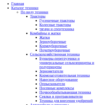
Главная
Каталог техники
По виду техники
Тракторы
Гусеничные тракторы
Колесные тракторы
тягачи и спецтехника
Комбайны и жатки
Жатки
Зерноуборочные
Кормоуборочные
Початкоуборочные
Сельскохозяйственная техника
Бункеры-перегрузчики и
универсальные сельхозприцепы и
полуприцепы
Зернометатели
Кормозаготовительная техника
Навесное оборудование
Опрыскиватели
Посевные комплексы
Почвообрабатывающая техника
Сеялки и протравливатели
Техника для внесения удобрений
Автомобили и прицепы