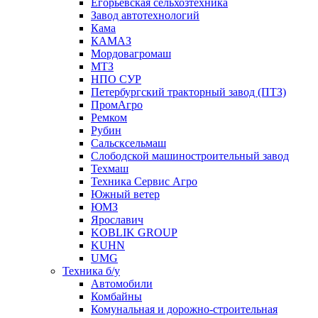
Егорьевская сельхозтехника
Завод автотехнологий
Кама
КАМАЗ
Мордовагромаш
МТЗ
НПО СУР
Петербургский тракторный завод (ПТЗ)
ПромАгро
Ремком
Рубин
Сальскcельмаш
Слободской машиностроительный завод
Техмаш
Техника Сервис Агро
Южный ветер
ЮМЗ
Ярославич
KOBLIK GROUP
KUHN
UMG
Техника б/у
Автомобили
Комбайны
Комунальная и дорожно-строительная