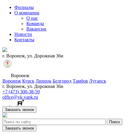
Филиалы
О компании
О нас
Команда
Вакансии
Новости
Контакты
г. Воронеж, ул. Дорожная 36и
Воронеж
Воронеж
Курск
Липецк
Белгород
Тамбов
Луганск
г. Воронеж, ул. Дорожная 36и
+7 (473) 300-38-59
office@vk.vapk.ru
Заказать звонок
Заказать звонок