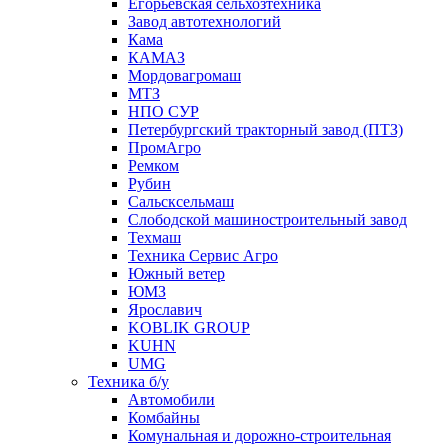
Егорьевская сельхозтехника
Завод автотехнологий
Кама
КАМАЗ
Мордовагромаш
МТЗ
НПО СУР
Петербургский тракторный завод (ПТЗ)
ПромАгро
Ремком
Рубин
Сальскcельмаш
Слободской машиностроительный завод
Техмаш
Техника Сервис Агро
Южный ветер
ЮМЗ
Ярославич
KOBLIK GROUP
KUHN
UMG
Техника б/у
Автомобили
Комбайны
Комунальная и дорожно-строительная