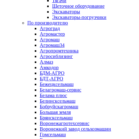
Тягачи
Щеточное оборудование
Экскаваторы
Экскаваторы-погрузчики
По производителю
Агроград
Агромастер
Агромаш
Агромаш34
Агропромтехника
Агросиблизинг
Алмаз
Амкодор
БДМ-АГРО
БДТ-АГРО
Бежецксельмаш
Белагромаш-сервис
Белама плюс
Белинсксельмаш
Бобруйскагромаш
Большая земля
Брянсксельмаш
Воронежагротехсервис
Воронежкий завод сельхозмашин
Гомсельмаш