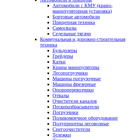
Автомобили с КМУ (крано-
манипуляторная установка)
Бортовые автомобили
Прицепная техника
Самосвалы
Седельные тягачи
Коммунальная и дорожно-строительная
техника
Бульдозеры
Грейдеры
Катки
Краны манипуляторы
Лесопогрузчики
Машины погрузочные
Машины фрезерные
Опороперевозчики
Отвалы
Очистители каналов
Пескоразбрасыватели
Погрузчики
Поливомоечное оборудование
Полуприцепы лесовозные
Снегоочистители
Тележки