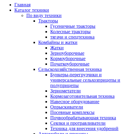
Главная
Каталог техники
По виду техники
Тракторы
Гусеничные тракторы
Колесные тракторы
тягачи и спецтехника
Комбайны и жатки
Жатки
Зерноуборочные
Кормоуборочные
Початкоуборочные
Сельскохозяйственная техника
Бункеры-перегрузчики и
универсальные сельхозприцепы и
полуприцепы
Зернометатели
Кормозаготовительная техника
Навесное оборудование
Опрыскиватели
Посевные комплексы
Почвообрабатывающая техника
Сеялки и протравливатели
Техника для внесения удобрений
Автомобили и прицепы