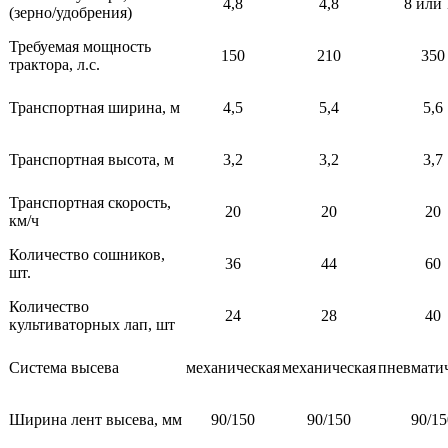
4,8
4,8
8 или 
(зерно/удобрения)
Требуемая мощность
150
210
350
трактора, л.с.
Транспортная ширина, м
4,5
5,4
5,6
Транспортная высота, м
3,2
3,2
3,7
Транспортная скорость,
20
20
20
км/ч
Количество сошников,
36
44
60
шт.
Количество
24
28
40
культиваторных лап, шт
Система высева
механическая
механическая
пневмати
Ширина лент высева, мм
90/150
90/150
90/15