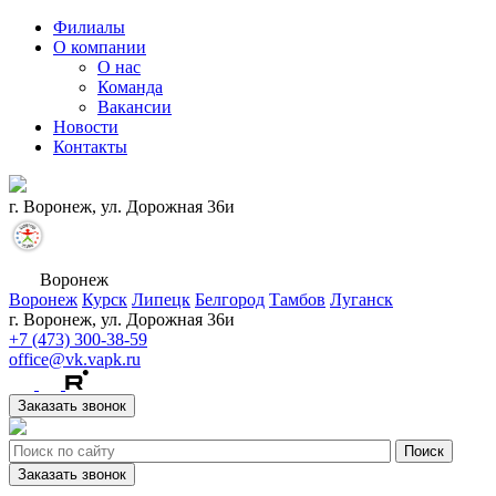
Филиалы
О компании
О нас
Команда
Вакансии
Новости
Контакты
г. Воронеж, ул. Дорожная 36и
Воронеж
Воронеж
Курск
Липецк
Белгород
Тамбов
Луганск
г. Воронеж, ул. Дорожная 36и
+7 (473) 300-38-59
office@vk.vapk.ru
Заказать звонок
Заказать звонок