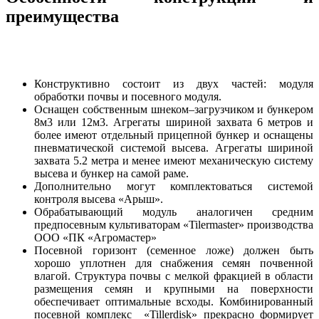
преимущества
Конструктивно состоит из двух частей: модуля
обработки почвы и посевного модуля.
Оснащен собственным шнеком–загрузчиком и бункером
8м3 или 12м3. Агрегаты шириной захвата 6 метров и
более имеют отдельный прицепной бункер и оснащены
пневматической системой высева. Агрегаты шириной
захвата 5.2 метра и менее имеют механическую систему
высева и бункер на самой раме.
Дополнительно могут комплектоваться системой
контроля высева «Арыш».
Обрабатывающий модуль аналогичен средним
предпосевным культиваторам «Tilermaster» производства
ООО «ПК «Агромастер»
Посевной горизонт (семенное ложе) должен быть
хорошо уплотнен для снабжения семян почвенной
влагой. Структура почвы с мелкой фракцией в области
размещения семян и крупными на поверхности
обеспечивает оптимальные всходы. Комбинированный
посевной комплекс «Tillerdisk» прекрасно формирует