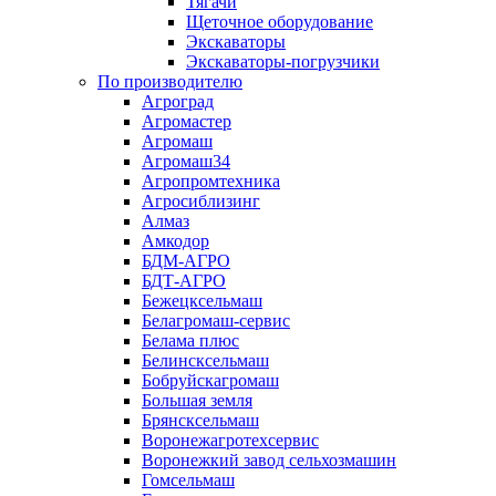
Тягачи
Щеточное оборудование
Экскаваторы
Экскаваторы-погрузчики
По производителю
Агроград
Агромастер
Агромаш
Агромаш34
Агропромтехника
Агросиблизинг
Алмаз
Амкодор
БДМ-АГРО
БДТ-АГРО
Бежецксельмаш
Белагромаш-сервис
Белама плюс
Белинсксельмаш
Бобруйскагромаш
Большая земля
Брянсксельмаш
Воронежагротехсервис
Воронежкий завод сельхозмашин
Гомсельмаш