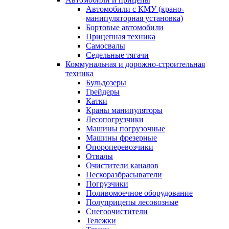
Автомобили с КМУ (крано-
манипуляторная установка)
Бортовые автомобили
Прицепная техника
Самосвалы
Седельные тягачи
Коммунальная и дорожно-строительная
техника
Бульдозеры
Грейдеры
Катки
Краны манипуляторы
Лесопогрузчики
Машины погрузочные
Машины фрезерные
Опороперевозчики
Отвалы
Очистители каналов
Пескоразбрасыватели
Погрузчики
Поливомоечное оборудование
Полуприцепы лесовозные
Снегоочистители
Тележки