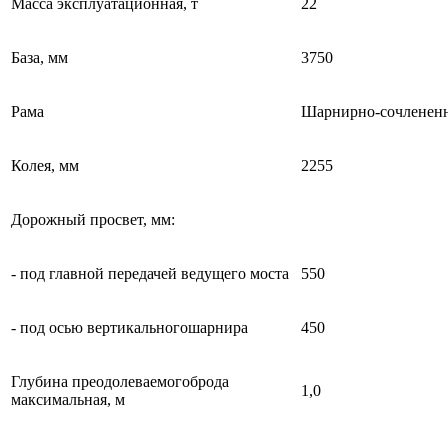
Масса эксплуатационная, т
22
База, мм
3750
Рама
Шарнирно-сочленен
Колея, мм
2255
Дорожный просвет, мм:
- под главной передачей ведущего моста
550
- под осью вертикальногошарнира
450
Глубина преодолеваемогоброда
1,0
максимальная, м