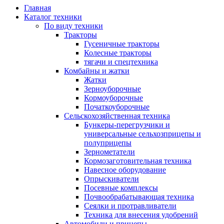
Главная
Каталог техники
По виду техники
Тракторы
Гусеничные тракторы
Колесные тракторы
тягачи и спецтехника
Комбайны и жатки
Жатки
Зерноуборочные
Кормоуборочные
Початкоуборочные
Сельскохозяйственная техника
Бункеры-перегрузчики и
универсальные сельхозприцепы и
полуприцепы
Зернометатели
Кормозаготовительная техника
Навесное оборудование
Опрыскиватели
Посевные комплексы
Почвообрабатывающая техника
Сеялки и протравливатели
Техника для внесения удобрений
Автомобили и прицепы