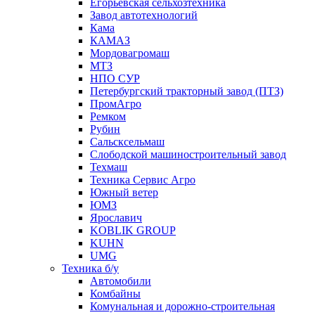
Егорьевская сельхозтехника
Завод автотехнологий
Кама
КАМАЗ
Мордовагромаш
МТЗ
НПО СУР
Петербургский тракторный завод (ПТЗ)
ПромАгро
Ремком
Рубин
Сальскcельмаш
Слободской машиностроительный завод
Техмаш
Техника Сервис Агро
Южный ветер
ЮМЗ
Ярославич
KOBLIK GROUP
KUHN
UMG
Техника б/у
Автомобили
Комбайны
Комунальная и дорожно-строительная