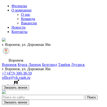
Филиалы
О компании
О нас
Команда
Вакансии
Новости
Контакты
г. Воронеж, ул. Дорожная 36и
Воронеж
Воронеж
Курск
Липецк
Белгород
Тамбов
Луганск
г. Воронеж, ул. Дорожная 36и
+7 (473) 300-38-59
office@vk.vapk.ru
Заказать звонок
Заказать звонок