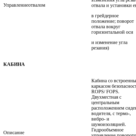
Управлениеотвалом
отвала и установки е
в грейдерное
положение; поворот
отвала вокруг
горизонтальной оси
и изменение угла
резания)
КАБИНА
Кабина со встроенн
каркасом безопаснос
ROPS/ FOPS.
Двухместная с
центральным
расположением сиде
водителя, с термо-,
вибро- и
шумоизоляцией.
Гидрообъемное
Описание
управление поворото