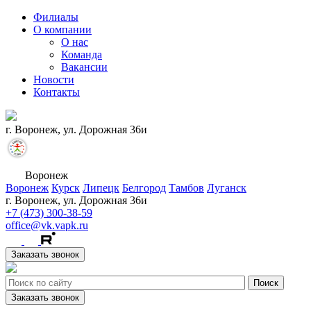
Филиалы
О компании
О нас
Команда
Вакансии
Новости
Контакты
г. Воронеж, ул. Дорожная 36и
Воронеж
Воронеж
Курск
Липецк
Белгород
Тамбов
Луганск
г. Воронеж, ул. Дорожная 36и
+7 (473) 300-38-59
office@vk.vapk.ru
Заказать звонок
Заказать звонок