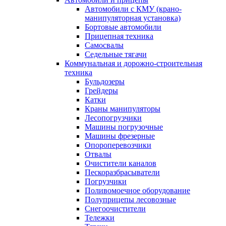
Автомобили с КМУ (крано-
манипуляторная установка)
Бортовые автомобили
Прицепная техника
Самосвалы
Седельные тягачи
Коммунальная и дорожно-строительная
техника
Бульдозеры
Грейдеры
Катки
Краны манипуляторы
Лесопогрузчики
Машины погрузочные
Машины фрезерные
Опороперевозчики
Отвалы
Очистители каналов
Пескоразбрасыватели
Погрузчики
Поливомоечное оборудование
Полуприцепы лесовозные
Снегоочистители
Тележки