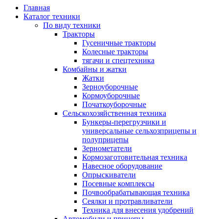
Главная
Каталог техники
По виду техники
Тракторы
Гусеничные тракторы
Колесные тракторы
тягачи и спецтехника
Комбайны и жатки
Жатки
Зерноуборочные
Кормоуборочные
Початкоуборочные
Сельскохозяйственная техника
Бункеры-перегрузчики и
универсальные сельхозприцепы и
полуприцепы
Зернометатели
Кормозаготовительная техника
Навесное оборудование
Опрыскиватели
Посевные комплексы
Почвообрабатывающая техника
Сеялки и протравливатели
Техника для внесения удобрений
Автомобили и прицепы