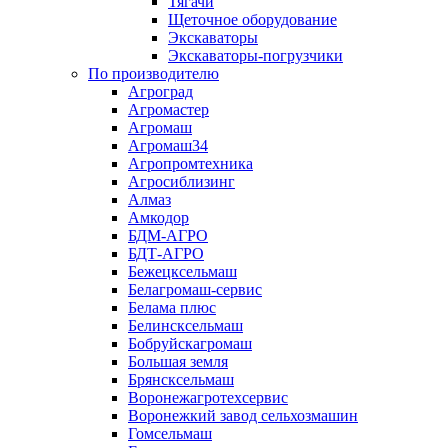
Тягачи
Щеточное оборудование
Экскаваторы
Экскаваторы-погрузчики
По производителю
Агроград
Агромастер
Агромаш
Агромаш34
Агропромтехника
Агросиблизинг
Алмаз
Амкодор
БДМ-АГРО
БДТ-АГРО
Бежецксельмаш
Белагромаш-сервис
Белама плюс
Белинсксельмаш
Бобруйскагромаш
Большая земля
Брянсксельмаш
Воронежагротехсервис
Воронежкий завод сельхозмашин
Гомсельмаш