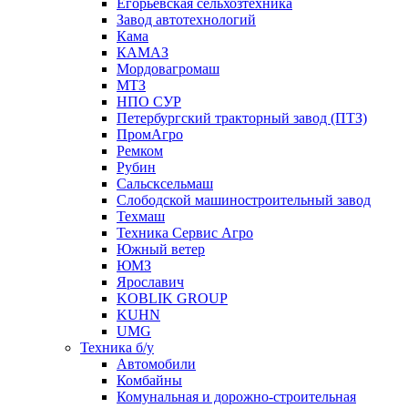
Егорьевская сельхозтехника
Завод автотехнологий
Кама
КАМАЗ
Мордовагромаш
МТЗ
НПО СУР
Петербургский тракторный завод (ПТЗ)
ПромАгро
Ремком
Рубин
Сальскcельмаш
Слободской машиностроительный завод
Техмаш
Техника Сервис Агро
Южный ветер
ЮМЗ
Ярославич
KOBLIK GROUP
KUHN
UMG
Техника б/у
Автомобили
Комбайны
Комунальная и дорожно-строительная