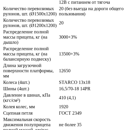
12В с питанием от тягоча
Количество перевозимых
20 (без выезда на дороги общего
рулонов, шт. (Ø1500х1200)
пользования)
Количество перевозимых
20
рулонов, шт. (Ø1200х1200)
Распределение полной
массы прицепа, кг (на
3000+3%
дышло)
Распределение полной
массы прицепа, кг (на
13500+3%
балансирную подвеску)
Длина загрузочной
поверхности платформы,
12650
мм
Колеса (4шт.)
STARCO 13x18
Шины (4шт.)
16,5/70-18 14PR
Давление в шинах, кПа
410 (4,1)
(кгс/см²)
Колея колес, мм
1920
Сцепная петля
ГОСТ 2349
Максимальная скорость
движения полуприцепа
не более 35
полной массой, км/час