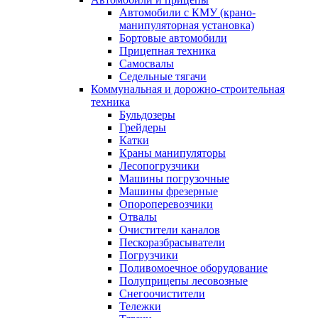
Автомобили с КМУ (крано-
манипуляторная установка)
Бортовые автомобили
Прицепная техника
Самосвалы
Седельные тягачи
Коммунальная и дорожно-строительная
техника
Бульдозеры
Грейдеры
Катки
Краны манипуляторы
Лесопогрузчики
Машины погрузочные
Машины фрезерные
Опороперевозчики
Отвалы
Очистители каналов
Пескоразбрасыватели
Погрузчики
Поливомоечное оборудование
Полуприцепы лесовозные
Снегоочистители
Тележки