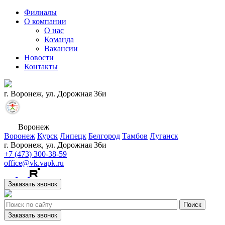
Филиалы
О компании
О нас
Команда
Вакансии
Новости
Контакты
г. Воронеж, ул. Дорожная 36и
Воронеж
Воронеж
Курск
Липецк
Белгород
Тамбов
Луганск
г. Воронеж, ул. Дорожная 36и
+7 (473) 300-38-59
office@vk.vapk.ru
Заказать звонок
Заказать звонок