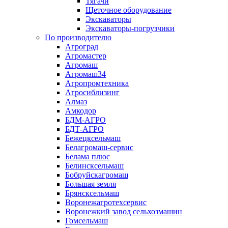
Тягачи
Щеточное оборудование
Экскаваторы
Экскаваторы-погрузчики
По производителю
Агроград
Агромастер
Агромаш
Агромаш34
Агропромтехника
Агросиблизинг
Алмаз
Амкодор
БДМ-АГРО
БДТ-АГРО
Бежецксельмаш
Белагромаш-сервис
Белама плюс
Белинсксельмаш
Бобруйскагромаш
Большая земля
Брянсксельмаш
Воронежагротехсервис
Воронежкий завод сельхозмашин
Гомсельмаш