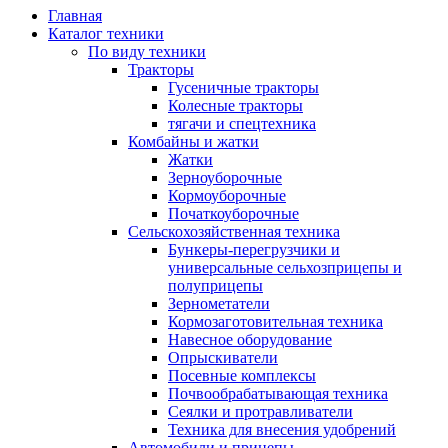
Главная
Каталог техники
По виду техники
Тракторы
Гусеничные тракторы
Колесные тракторы
тягачи и спецтехника
Комбайны и жатки
Жатки
Зерноуборочные
Кормоуборочные
Початкоуборочные
Сельскохозяйственная техника
Бункеры-перегрузчики и
универсальные сельхозприцепы и
полуприцепы
Зернометатели
Кормозаготовительная техника
Навесное оборудование
Опрыскиватели
Посевные комплексы
Почвообрабатывающая техника
Сеялки и протравливатели
Техника для внесения удобрений
Автомобили и прицепы