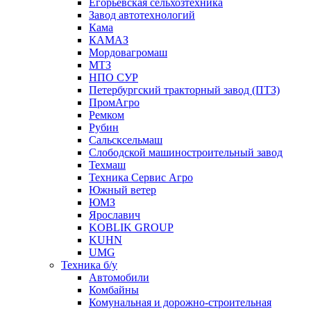
Егорьевская сельхозтехника
Завод автотехнологий
Кама
КАМАЗ
Мордовагромаш
МТЗ
НПО СУР
Петербургский тракторный завод (ПТЗ)
ПромАгро
Ремком
Рубин
Сальскcельмаш
Слободской машиностроительный завод
Техмаш
Техника Сервис Агро
Южный ветер
ЮМЗ
Ярославич
KOBLIK GROUP
KUHN
UMG
Техника б/у
Автомобили
Комбайны
Комунальная и дорожно-строительная