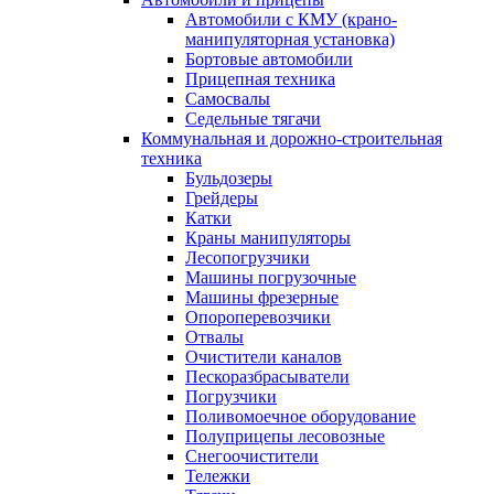
Автомобили с КМУ (крано-
манипуляторная установка)
Бортовые автомобили
Прицепная техника
Самосвалы
Седельные тягачи
Коммунальная и дорожно-строительная
техника
Бульдозеры
Грейдеры
Катки
Краны манипуляторы
Лесопогрузчики
Машины погрузочные
Машины фрезерные
Опороперевозчики
Отвалы
Очистители каналов
Пескоразбрасыватели
Погрузчики
Поливомоечное оборудование
Полуприцепы лесовозные
Снегоочистители
Тележки