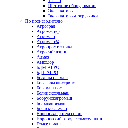
Тягачи
Щеточное оборудование
Экскаваторы
Экскаваторы-погрузчики
По производителю
Агроград
Агромастер
Агромаш
Агромаш34
Агропромтехника
Агросиблизинг
Алмаз
Амкодор
БДМ-АГРО
БДТ-АГРО
Бежецксельмаш
Белагромаш-сервис
Белама плюс
Белинсксельмаш
Бобруйскагромаш
Большая земля
Брянсксельмаш
Воронежагротехсервис
Воронежкий завод сельхозмашин
Гомсельмаш