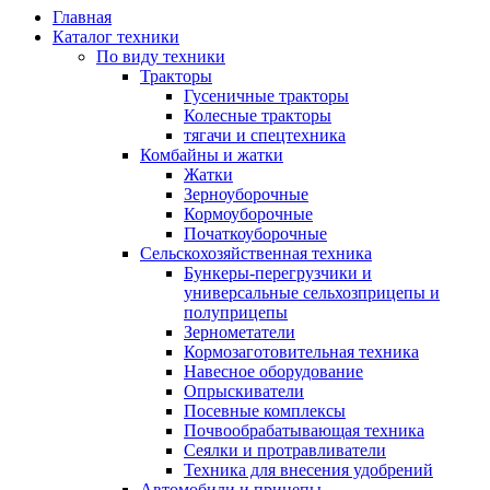
Главная
Каталог техники
По виду техники
Тракторы
Гусеничные тракторы
Колесные тракторы
тягачи и спецтехника
Комбайны и жатки
Жатки
Зерноуборочные
Кормоуборочные
Початкоуборочные
Сельскохозяйственная техника
Бункеры-перегрузчики и
универсальные сельхозприцепы и
полуприцепы
Зернометатели
Кормозаготовительная техника
Навесное оборудование
Опрыскиватели
Посевные комплексы
Почвообрабатывающая техника
Сеялки и протравливатели
Техника для внесения удобрений
Автомобили и прицепы