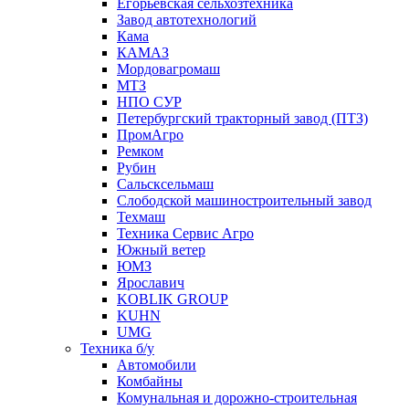
Егорьевская сельхозтехника
Завод автотехнологий
Кама
КАМАЗ
Мордовагромаш
МТЗ
НПО СУР
Петербургский тракторный завод (ПТЗ)
ПромАгро
Ремком
Рубин
Сальскcельмаш
Слободской машиностроительный завод
Техмаш
Техника Сервис Агро
Южный ветер
ЮМЗ
Ярославич
KOBLIK GROUP
KUHN
UMG
Техника б/у
Автомобили
Комбайны
Комунальная и дорожно-строительная