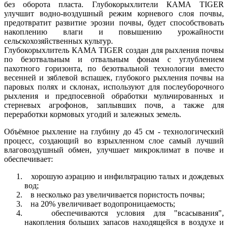
без оборота пласта. Глубокорыхлители КАМА TIGER
улучшит водно-воздушный режим корневого слоя почвы,
предотвратит развитие эрозии почвы, будет способствовать
накоплению влаги и повышению урожайности
сельскохозяйственных культур.
Глубокорыхлитель КАМА TIGER создан для рыхления почвы
по безотвальным и отвальным фонам с углублением
пахотного горизонта, по безотвальной технологии вместо
весенней и зяблевой вспашек, глубокого рыхления почвы на
паровых полях и склонах, используют для послеуборочного
рыхления и предпосевной обработки мульчированных и
стерневых агрофонов, заплывших почв, а также для
переработки кормовых угодий и залежных земель.
Объёмное рыхление на глубину до 45 см - технологический
процесс, создающий во взрыхленном слое самый лучший
влаговоздушный обмен, улучшает микроклимат в почве и
обеспечивает:
хорошую аэрацию и инфильтрацию талых и дождевых
вод;
в несколько раз увеличивается пористость почвы;
на 20% увеличивает водопроницаемость;
обеспечиваются условия для "всасывания",
накопления больших запасов находящейся в воздухе и