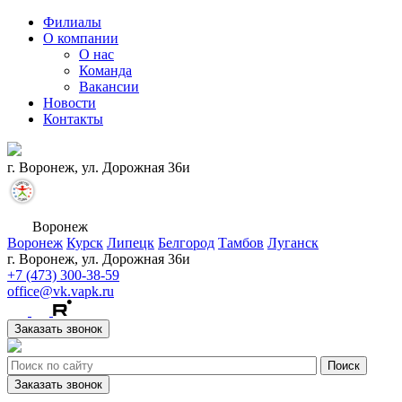
Филиалы
О компании
О нас
Команда
Вакансии
Новости
Контакты
г. Воронеж, ул. Дорожная 36и
Воронеж
Воронеж
Курск
Липецк
Белгород
Тамбов
Луганск
г. Воронеж, ул. Дорожная 36и
+7 (473) 300-38-59
office@vk.vapk.ru
Заказать звонок
Заказать звонок