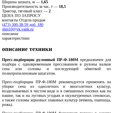
Ширина захвата, м
—
1,65
Производительность за час, т
—
18,5
Трактор, тяговый класс
—
2
ЦЕНА ПО ЗАПРОСУ
контакты Отдела продаж
(473) 300-38-59 доб. 180
shm10@vk.vapk.ru
описание
характеристики
описание техники
Пресс-подборщик рулонный ПР-Ф-180М
предназначен для
подбора с одновременным прессованием в рулоны валков
сена или соломы и последующей обмоткой их
полипропиленовым шпагатом.
Пресс-подборщик ПР-Ф-180М рекомендуется применять на
уборке сена из однолетних и многолетних культур,
возделываемых в чистом виде и в смешанных посевах как на
пашне, так и на луговых угодьях и окультуренных сенокосах,
а также соломы зерновых злаковых культур (ячмень, пшеница,
рожь).