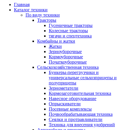
Главная
Каталог техники
По виду техники
Тракторы
Гусеничные тракторы
Колесные тракторы
тягачи и спецтехника
Комбайны и жатки
Жатки
Зерноуборочные
Кормоуборочные
Початкоуборочные
Сельскохозяйственная техника
Бункеры-перегрузчики и
универсальные сельхозприцепы и
полуприцепы
Зернометатели
Кормозаготовительная техника
Навесное оборудование
Опрыскиватели
Посевные комплексы
Почвообрабатывающая техника
Сеялки и протравливатели
Техника для внесения удобрений
Автомобили и прицепы