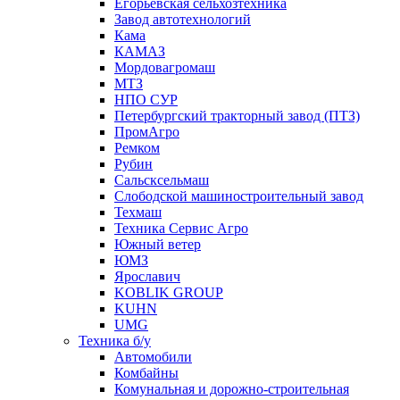
Егорьевская сельхозтехника
Завод автотехнологий
Кама
КАМАЗ
Мордовагромаш
МТЗ
НПО СУР
Петербургский тракторный завод (ПТЗ)
ПромАгро
Ремком
Рубин
Сальскcельмаш
Слободской машиностроительный завод
Техмаш
Техника Сервис Агро
Южный ветер
ЮМЗ
Ярославич
KOBLIK GROUP
KUHN
UMG
Техника б/у
Автомобили
Комбайны
Комунальная и дорожно-строительная