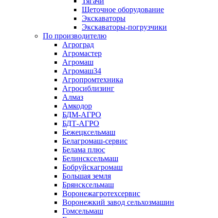
Тягачи
Щеточное оборудование
Экскаваторы
Экскаваторы-погрузчики
По производителю
Агроград
Агромастер
Агромаш
Агромаш34
Агропромтехника
Агросиблизинг
Алмаз
Амкодор
БДМ-АГРО
БДТ-АГРО
Бежецксельмаш
Белагромаш-сервис
Белама плюс
Белинсксельмаш
Бобруйскагромаш
Большая земля
Брянсксельмаш
Воронежагротехсервис
Воронежкий завод сельхозмашин
Гомсельмаш