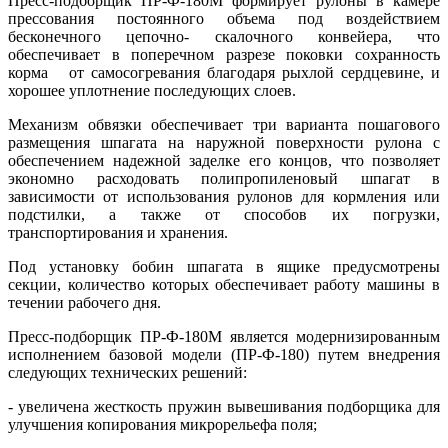
Пресс-подборщик ПР-Ф-180М формирует рулоны в камере
прессования постоянного объема под воздействием
бесконечного цепочно- скалочного конвейера, что
обеспечивает в поперечном разрезе поковки сохранность
корма от самосогревания благодаря рыхлой сердцевине, и
хорошее уплотнение последующих слоев.
Механизм обвязки обеспечивает три варианта пошагового
размещения шпагата на наружной поверхности рулона с
обеспечением надежной заделке его концов, что позволяет
экономно расходовать полипропиленовый шпагат в
зависимости от использования рулонов для кормления или
подстилки, а также от способов их погрузки,
транспортирования и хранения.
Под установку бобин шпагата в ящике предусмотрены
секции, количество которых обеспечивает работу машины в
течении рабочего дня.
Пресс-подборщик ПР-Ф-180М является модернизированным
исполнением базовой модели (ПР-Ф-180) путем внедрения
следующих технических решений:
- увеличена жесткость пружин вывешивания подборщика для
улучшения копирования микрорельефа поля;