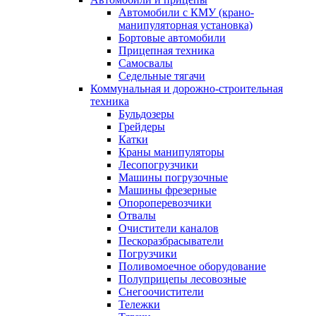
Автомобили с КМУ (крано-
манипуляторная установка)
Бортовые автомобили
Прицепная техника
Самосвалы
Седельные тягачи
Коммунальная и дорожно-строительная
техника
Бульдозеры
Грейдеры
Катки
Краны манипуляторы
Лесопогрузчики
Машины погрузочные
Машины фрезерные
Опороперевозчики
Отвалы
Очистители каналов
Пескоразбрасыватели
Погрузчики
Поливомоечное оборудование
Полуприцепы лесовозные
Снегоочистители
Тележки