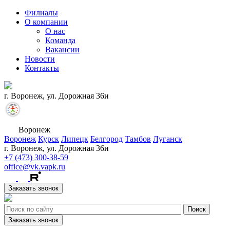
Филиалы
О компании
О нас
Команда
Вакансии
Новости
Контакты
г. Воронеж, ул. Дорожная 36и
Воронеж
Воронеж
Курск
Липецк
Белгород
Тамбов
Луганск
г. Воронеж, ул. Дорожная 36и
+7 (473) 300-38-59
office@vk.vapk.ru
Заказать звонок
Заказать звонок