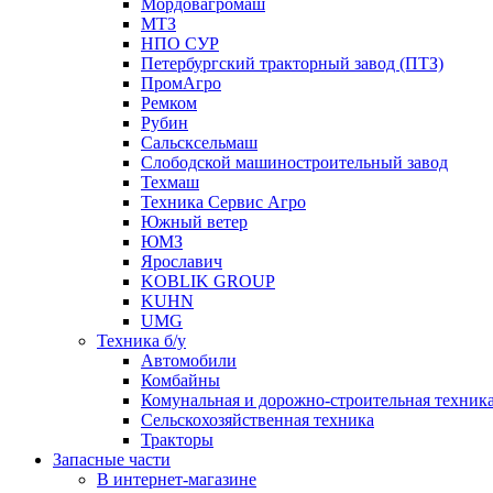
Мордовагромаш
МТЗ
НПО СУР
Петербургский тракторный завод (ПТЗ)
ПромАгро
Ремком
Рубин
Сальскcельмаш
Слободской машиностроительный завод
Техмаш
Техника Сервис Агро
Южный ветер
ЮМЗ
Ярославич
KOBLIK GROUP
KUHN
UMG
Техника б/у
Автомобили
Комбайны
Комунальная и дорожно-строительная техник
Сельскохозяйственная техника
Тракторы
Запасные части
В интернет-магазине