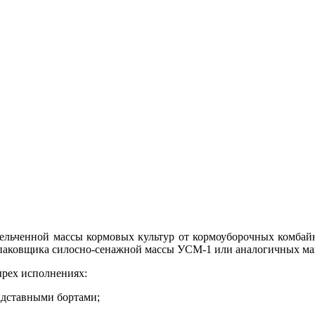
ельченной массы кормовых культур от кормоуборочных комбайно
 упаковщика силосно-сенажной массы УСМ-1 или аналогичных м
ырех исполнениях:
адставными бортами;