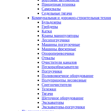
Прицепная техника
Самосвалы
Седельные тягачи
Коммунальная и дорожно-строительная техни
Бульдозеры
Грейдеры
Катки
Краны манипуляторы
Лесопогрузчики
Машины погрузочные
Машины фрезерные
Опороперевозчики
Отвалы
Очистители каналов
Пескоразбрасыватели
Погрузчики
Поливомоечное оборудование
Полуприцепы лесовозные
Снегоочистители
Тележки
Тягачи
Щеточное оборудование
Экскаваторы
Экскаваторы-погрузчики