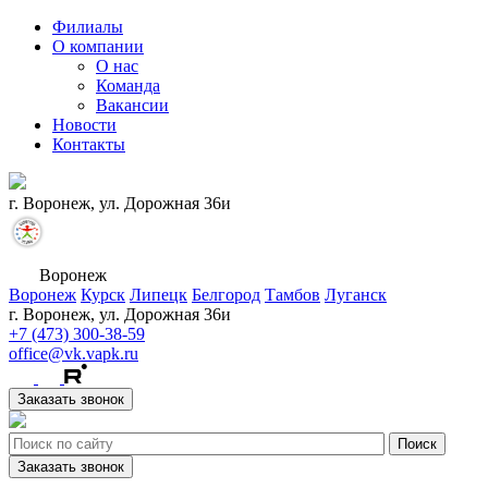
Филиалы
О компании
О нас
Команда
Вакансии
Новости
Контакты
г. Воронеж, ул. Дорожная 36и
Воронеж
Воронеж
Курск
Липецк
Белгород
Тамбов
Луганск
г. Воронеж, ул. Дорожная 36и
+7 (473) 300-38-59
office@vk.vapk.ru
Заказать звонок
Заказать звонок