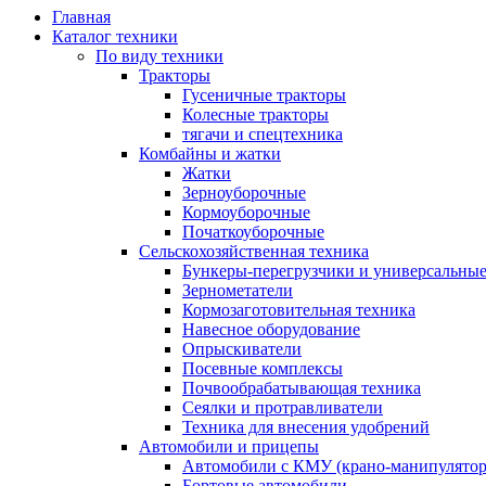
Главная
Каталог техники
По виду техники
Тракторы
Гусеничные тракторы
Колесные тракторы
тягачи и спецтехника
Комбайны и жатки
Жатки
Зерноуборочные
Кормоуборочные
Початкоуборочные
Сельскохозяйственная техника
Бункеры-перегрузчики и универсальны
Зернометатели
Кормозаготовительная техника
Навесное оборудование
Опрыскиватели
Посевные комплексы
Почвообрабатывающая техника
Сеялки и протравливатели
Техника для внесения удобрений
Автомобили и прицепы
Автомобили с КМУ (крано-манипулятор
Бортовые автомобили