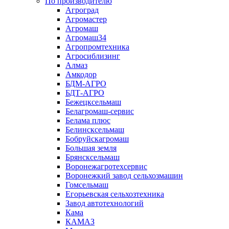
По производителю
Агроград
Агромастер
Агромаш
Агромаш34
Агропромтехника
Агросиблизинг
Алмаз
Амкодор
БДМ-АГРО
БДТ-АГРО
Бежецксельмаш
Белагромаш-сервис
Белама плюс
Белинсксельмаш
Бобруйскагромаш
Большая земля
Брянсксельмаш
Воронежагротехсервис
Воронежкий завод сельхозмашин
Гомсельмаш
Егорьевская сельхозтехника
Завод автотехнологий
Кама
КАМАЗ