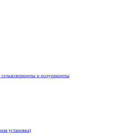
е сельхозприцепы и полуприцепы
ная установка)