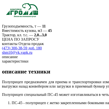
Грузоподъемность, т
—
11
Вместимость кузова, м3
—
45
Трактор, кл. т.с.
—
2,0...3,0
ЦЕНА ПО ЗАПРОСУ
контакты Отдела продаж
(473) 300-38-59 доб. 180
shm10@vk.vapk.ru
описание
характеристики
описание техники
Полуприцеп предназначен для приема и транспортировки изм
выгрузки назад конвейером или загрузки в приемный бункер
Полуприцеп специальный ПС-45 может изготавливаться в чет
ПС-45 - полуприцеп с жетко закрепленными боковыми н