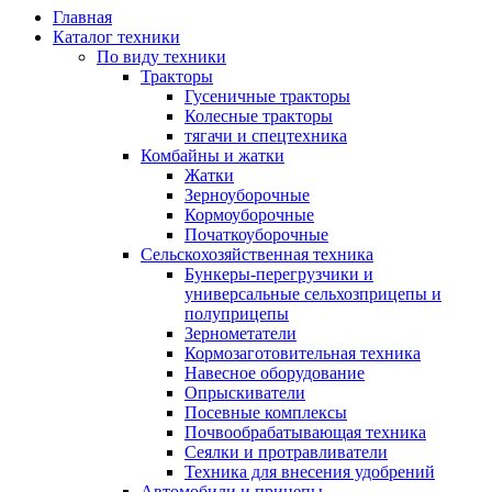
Главная
Каталог техники
По виду техники
Тракторы
Гусеничные тракторы
Колесные тракторы
тягачи и спецтехника
Комбайны и жатки
Жатки
Зерноуборочные
Кормоуборочные
Початкоуборочные
Сельскохозяйственная техника
Бункеры-перегрузчики и
универсальные сельхозприцепы и
полуприцепы
Зернометатели
Кормозаготовительная техника
Навесное оборудование
Опрыскиватели
Посевные комплексы
Почвообрабатывающая техника
Сеялки и протравливатели
Техника для внесения удобрений
Автомобили и прицепы