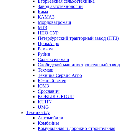
Егорьевская сельхозтехника
Завод автотехнологий
Кама
КАМАЗ
Мордовагромаш
МТЗ
НПО СУР
Петербургский тракторный завод (ПТЗ)
ПромАгро
Ремком
Рубин
Сальскcельмаш
Слободской машиностроительный завод
Техмаш
Техника Сервис Агро
Южный ветер
ЮМЗ
Ярославич
KOBLIK GROUP
KUHN
UMG
Техника б/у
Автомобили
Комбайны
Комунальная и дорожно-строительная