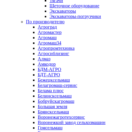
Тягачи
Щеточное оборудование
Экскаваторы
Экскаваторы-погрузчики
По производителю
Агроград
Агромастер
Агромаш
Агромаш34
Агропромтехника
Агросиблизинг
Алмаз
Амкодор
БДМ-АГРО
БДТ-АГРО
Бежецксельмаш
Белагромаш-сервис
Белама плюс
Белинсксельмаш
Бобруйскагромаш
Большая земля
Брянсксельмаш
Воронежагротехсервис
Воронежкий завод сельхозмашин
Гомсельмаш