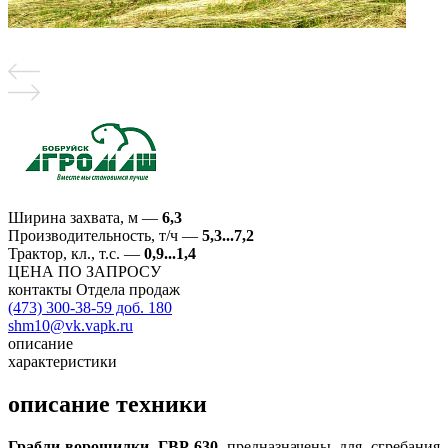
Ширина захвата, м
—
6,3
Производительность, т/ч
—
5,3...7,2
Трактор, кл., т.с.
—
0,9...1,4
ЦЕНА ПО ЗАПРОСУ
контакты Отдела продаж
(473) 300-38-59 доб. 180
shm10@vk.vapk.ru
описание
характеристики
описание техники
Грабли-ворошилки ГВР-630
предназначены для сгребания