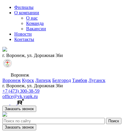
Филиалы
О компании
О нас
Команда
Вакансии
Новости
Контакты
г. Воронеж, ул. Дорожная 36и
Воронеж
Воронеж
Курск
Липецк
Белгород
Тамбов
Луганск
г. Воронеж, ул. Дорожная 36и
+7 (473) 300-38-59
office@vk.vapk.ru
Заказать звонок
Заказать звонок