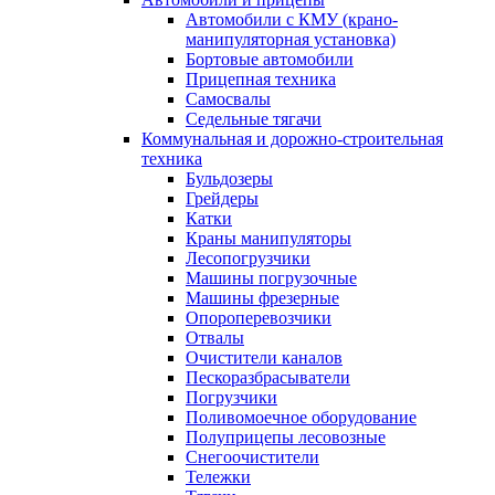
Автомобили с КМУ (крано-
манипуляторная установка)
Бортовые автомобили
Прицепная техника
Самосвалы
Седельные тягачи
Коммунальная и дорожно-строительная
техника
Бульдозеры
Грейдеры
Катки
Краны манипуляторы
Лесопогрузчики
Машины погрузочные
Машины фрезерные
Опороперевозчики
Отвалы
Очистители каналов
Пескоразбрасыватели
Погрузчики
Поливомоечное оборудование
Полуприцепы лесовозные
Снегоочистители
Тележки