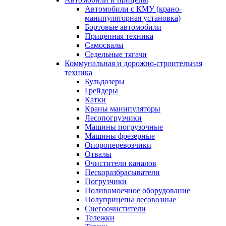
Автомобили с КМУ (крано-
манипуляторная установка)
Бортовые автомобили
Прицепная техника
Самосвалы
Седельные тягачи
Коммунальная и дорожно-строительная
техника
Бульдозеры
Грейдеры
Катки
Краны манипуляторы
Лесопогрузчики
Машины погрузочные
Машины фрезерные
Опороперевозчики
Отвалы
Очистители каналов
Пескоразбрасыватели
Погрузчики
Поливомоечное оборудование
Полуприцепы лесовозные
Снегоочистители
Тележки