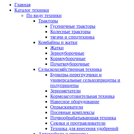
Главная
Каталог техники
По виду техники
Тракторы
Гусеничные тракторы
Колесные тракторы
тягачи и спецтехника
Комбайны и жатки
Жатки
Зерноуборочные
Кормоуборочные
Початкоуборочные
Сельскохозяйственная техника
Бункеры-перегрузчики и
универсальные сельхозприцепы и
полуприцепы
Зернометатели
Кормозаготовительная техника
Навесное оборудование
Опрыскиватели
Посевные комплексы
Почвообрабатывающая техника
Сеялки и протравливатели
Техника для внесения удобрений
Автомобили и прицепы