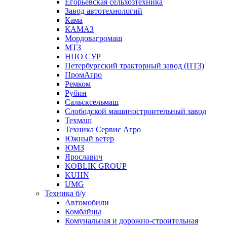
Егорьевская сельхозтехника
Завод автотехнологий
Кама
КАМАЗ
Мордовагромаш
МТЗ
НПО СУР
Петербургский тракторный завод (ПТЗ)
ПромАгро
Ремком
Рубин
Сальскcельмаш
Слободской машиностроительный завод
Техмаш
Техника Сервис Агро
Южный ветер
ЮМЗ
Ярославич
KOBLIK GROUP
KUHN
UMG
Техника б/у
Автомобили
Комбайны
Комунальная и дорожно-строительная