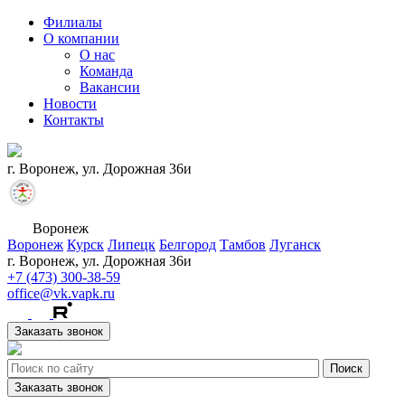
Филиалы
О компании
О нас
Команда
Вакансии
Новости
Контакты
г. Воронеж, ул. Дорожная 36и
Воронеж
Воронеж
Курск
Липецк
Белгород
Тамбов
Луганск
г. Воронеж, ул. Дорожная 36и
+7 (473) 300-38-59
office@vk.vapk.ru
Заказать звонок
Заказать звонок