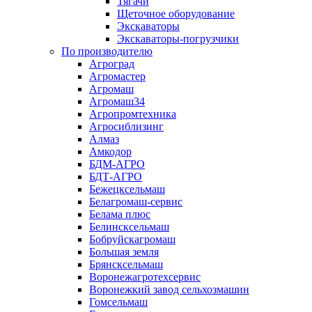
Тягачи
Щеточное оборудование
Экскаваторы
Экскаваторы-погрузчики
По производителю
Агроград
Агромастер
Агромаш
Агромаш34
Агропромтехника
Агросиблизинг
Алмаз
Амкодор
БДМ-АГРО
БДТ-АГРО
Бежецксельмаш
Белагромаш-сервис
Белама плюс
Белинсксельмаш
Бобруйскагромаш
Большая земля
Брянсксельмаш
Воронежагротехсервис
Воронежкий завод сельхозмашин
Гомсельмаш