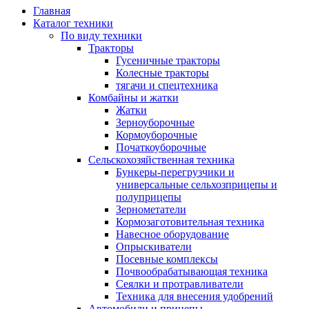
Главная
Каталог техники
По виду техники
Тракторы
Гусеничные тракторы
Колесные тракторы
тягачи и спецтехника
Комбайны и жатки
Жатки
Зерноуборочные
Кормоуборочные
Початкоуборочные
Сельскохозяйственная техника
Бункеры-перегрузчики и
универсальные сельхозприцепы и
полуприцепы
Зернометатели
Кормозаготовительная техника
Навесное оборудование
Опрыскиватели
Посевные комплексы
Почвообрабатывающая техника
Сеялки и протравливатели
Техника для внесения удобрений
Автомобили и прицепы