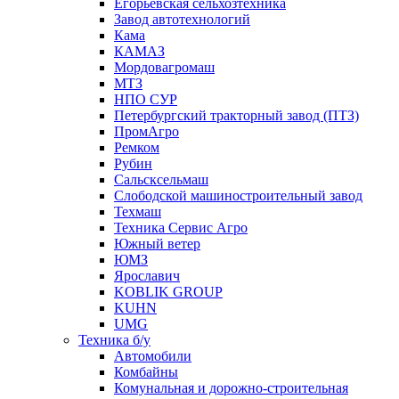
Егорьевская сельхозтехника
Завод автотехнологий
Кама
КАМАЗ
Мордовагромаш
МТЗ
НПО СУР
Петербургский тракторный завод (ПТЗ)
ПромАгро
Ремком
Рубин
Сальскcельмаш
Слободской машиностроительный завод
Техмаш
Техника Сервис Агро
Южный ветер
ЮМЗ
Ярославич
KOBLIK GROUP
KUHN
UMG
Техника б/у
Автомобили
Комбайны
Комунальная и дорожно-строительная