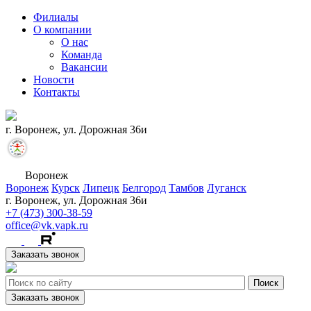
Филиалы
О компании
О нас
Команда
Вакансии
Новости
Контакты
г. Воронеж, ул. Дорожная 36и
Воронеж
Воронеж
Курск
Липецк
Белгород
Тамбов
Луганск
г. Воронеж, ул. Дорожная 36и
+7 (473) 300-38-59
office@vk.vapk.ru
Заказать звонок
Заказать звонок