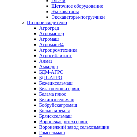
Тягачи
Щеточное оборудование
Экскаваторы
Экскаваторы-погрузчики
По производителю
Агроград
Агромастер
Агромаш
Агромаш34
Агропромтехника
Агросиблизинг
Алмаз
Амкодор
БДМ-АГРО
БДТ-АГРО
Бежецксельмаш
Белагромаш-сервис
Белама плюс
Белинсксельмаш
Бобруйскагромаш
Большая земля
Брянсксельмаш
Воронежагротехсервис
Воронежкий завод сельхозмашин
Гомсельмаш