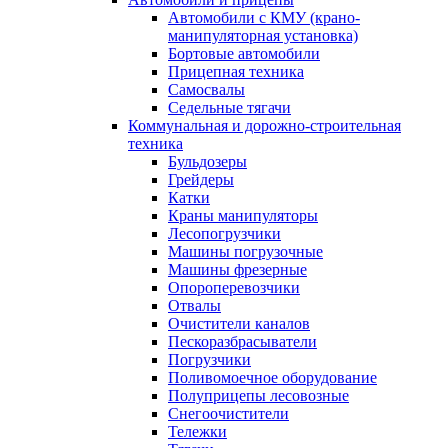
Автомобили с КМУ (крано-
манипуляторная установка)
Бортовые автомобили
Прицепная техника
Самосвалы
Седельные тягачи
Коммунальная и дорожно-строительная
техника
Бульдозеры
Грейдеры
Катки
Краны манипуляторы
Лесопогрузчики
Машины погрузочные
Машины фрезерные
Опороперевозчики
Отвалы
Очистители каналов
Пескоразбрасыватели
Погрузчики
Поливомоечное оборудование
Полуприцепы лесовозные
Снегоочистители
Тележки