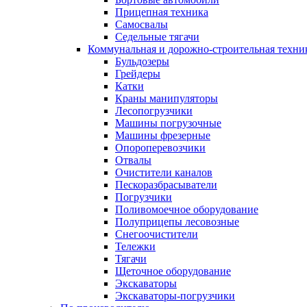
Прицепная техника
Самосвалы
Седельные тягачи
Коммунальная и дорожно-строительная техни
Бульдозеры
Грейдеры
Катки
Краны манипуляторы
Лесопогрузчики
Машины погрузочные
Машины фрезерные
Опороперевозчики
Отвалы
Очистители каналов
Пескоразбрасыватели
Погрузчики
Поливомоечное оборудование
Полуприцепы лесовозные
Снегоочистители
Тележки
Тягачи
Щеточное оборудование
Экскаваторы
Экскаваторы-погрузчики