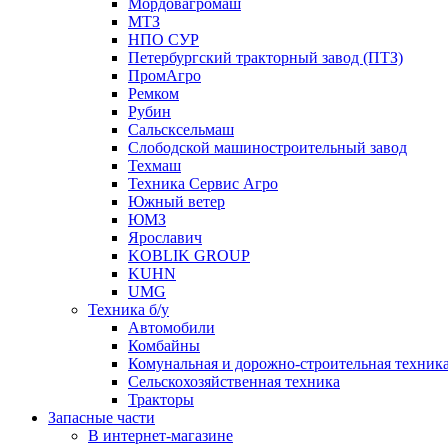
Мордовагромаш
МТЗ
НПО СУР
Петербургский тракторный завод (ПТЗ)
ПромАгро
Ремком
Рубин
Сальскcельмаш
Слободской машиностроительный завод
Техмаш
Техника Сервис Агро
Южный ветер
ЮМЗ
Ярославич
KOBLIK GROUP
KUHN
UMG
Техника б/у
Автомобили
Комбайны
Комунальная и дорожно-строительная техник
Сельскохозяйственная техника
Тракторы
Запасные части
В интернет-магазине