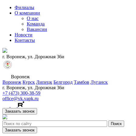
Филиалы
О компании
О нас
Команда
Вакансии
Новости
Контакты
г. Воронеж, ул. Дорожная 36и
Воронеж
Воронеж
Курск
Липецк
Белгород
Тамбов
Луганск
г. Воронеж, ул. Дорожная 36и
+7 (473) 300-38-59
office@vk.vapk.ru
Заказать звонок
Заказать звонок