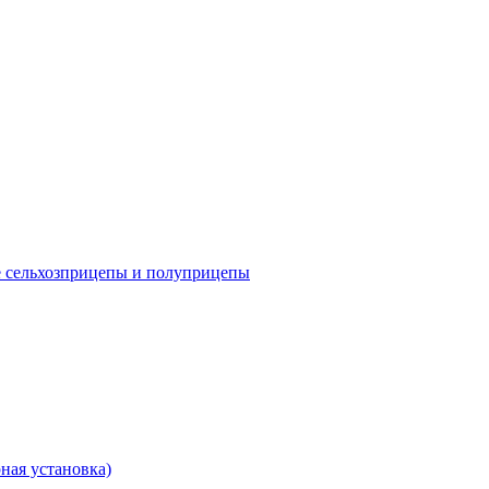
е сельхозприцепы и полуприцепы
ная установка)