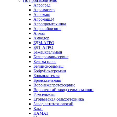
По производителю
Агроград
Агромастер
Агромаш
Агромаш34
Агропромтехника
Агросиблизинг
Алмаз
Амкодор
БДМ-АГРО
БДТ-АГРО
Бежецксельмаш
Белагромаш-сервис
Белама плюс
Белинсксельмаш
Бобруйскагромаш
Большая земля
Брянсксельмаш
Воронежагротехсервис
Воронежкий завод сельхозмашин
Гомсельмаш
Егорьевская сельхозтехника
Завод автотехнологий
Кама
КАМАЗ