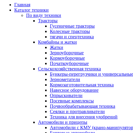
Главная
Каталог техники
По виду техники
Тракторы
Гусеничные тракторы
Колесные тракторы
тягачи и спецтехника
Комбайны и жатки
Жатки
Зерноуборочные
Кормоуборочные
Початкоуборочные
Сельскохозяйственная техника
Бункеры-перегрузчики и универсальны
Зернометатели
Кормозаготовительная техника
Навесное оборудование
Опрыскиватели
Посевные комплексы
Почвообрабатывающая техника
Сеялки и протравливатели
Техника для внесения удобрений
Автомобили и прицепы
Автомобили с КМУ (крано-манипулятор
Бортовые автомобили